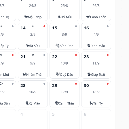
3/8
24/8
25/8
26/8
🐎
🐐
🐒
inh Tỵ
Mậu Ngọ
Kỷ Mùi
Canh Thân
⭐
⭐
14
15
16
1/9
2/9
3/9
4/9
🐂
🐅
🐈
iáp Tý
Ất Sửu
Bính Dần
Đinh Mão
⭐
⭐
21
22
23
8/9
9/9
10/9
11/9
🐒
🐓
🐕
ân Mùi
Nhâm Thân
Quý Dậu
Giáp Tuất
🌕
28
29
30
5/9
16/9
17/9
18/9
🐈
🐉
🐍
ậu Dần
Kỷ Mão
Canh Thìn
Tân Tỵ
4
5
6