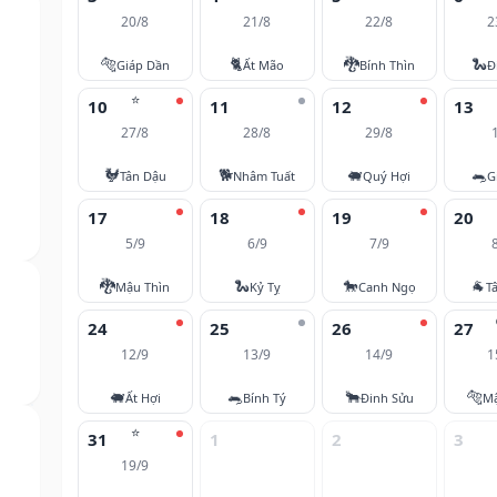
20/8
21/8
22/8
2
🐅
🐈
🐉
🐍
Giáp Dần
Ất Mão
Bính Thìn
Đ
⭐
10
11
12
13
27/8
28/8
29/8
🐓
🐕
🐖
🐀
Tân Dậu
Nhâm Tuất
Quý Hợi
G
17
18
19
20
5/9
6/9
7/9
🐉
🐍
🐎
🐐
Mậu Thìn
Kỷ Tỵ
Canh Ngọ
T
24
25
26
27
12/9
13/9
14/9
1
🐖
🐀
🐂
🐅
Ất Hợi
Bính Tý
Đinh Sửu
M
⭐
31
1
2
3
19/9