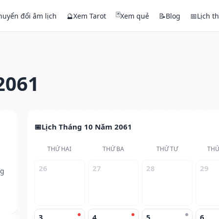
🃏
huyển đổi âm lịch
🔮
Xem Tarot
Xem quẻ
📝
Blog
📅
Lịch t
2061
Lịch Tháng 10 Năm 2061
THỨ HAI
THỨ BA
THỨ TƯ
THỨ
26
27
28
29
ng
3
4
5
6