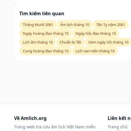
Tìm kiếm liên quan
Tháng Mười 2061
Âm lịch tháng 10
Tân Tỵ năm 2061
Ngày hoàng đạo tháng 10
Ngày hắc đạo tháng 10
Lịch âm tháng 10
Chuẩn bị Tết
Xem ngày tốt tháng 10
Cung hoàng đạo tháng 10
Lịch vạn niên tháng 10
Về Amlich.org
Liên kết 
Trang web tra cứu âm lịch Việt Nam miễn
Trang chủ