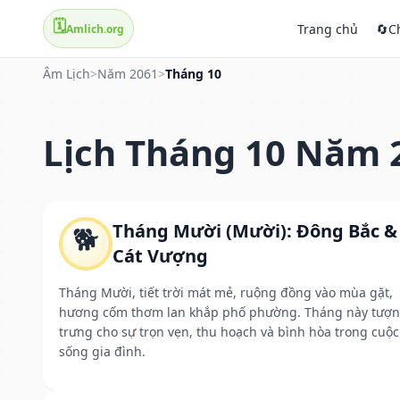
🗓️
Trang chủ
🔄
C
Amlich.org
Âm Lịch
>
Năm 2061
>
Tháng 10
Lịch Tháng 10 Năm 
Tháng Mười (Mười): Đông Bắc &
🐕
Cát Vượng
Tháng Mười, tiết trời mát mẻ, ruộng đồng vào mùa gặt,
hương cốm thơm lan khắp phố phường. Tháng này tượ
trưng cho sự trọn vẹn, thu hoạch và bình hòa trong cuộc
sống gia đình.