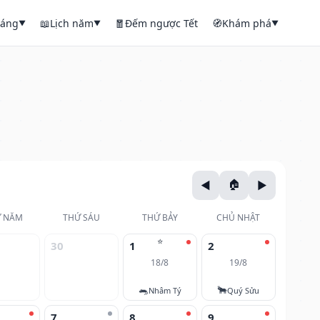
háng
📖
Lịch năm
🧧
Đếm ngược Tết
🧭
Khám phá
▼
▼
▼
 NĂM
THỨ SÁU
THỨ BẢY
CHỦ NHẬT
⭐
30
1
2
18/8
19/8
🐀
🐂
Nhâm Tý
Quý Sửu
7
8
9