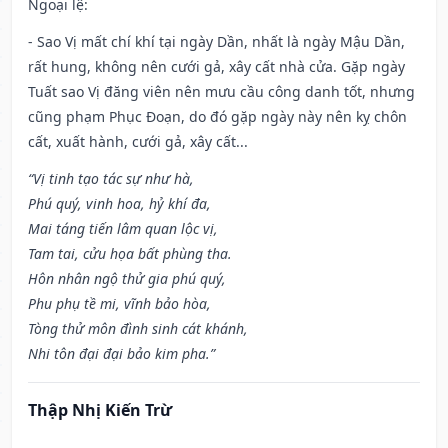
Ngoại lệ
:
- Sao Vị mất chí khí tại ngày Dần, nhất là ngày Mậu Dần,
rất hung, không nên cưới gả, xây cất nhà cửa. Gặp ngày
Tuất sao Vị đăng viên nên mưu cầu công danh tốt, nhưng
cũng phạm Phục Đoạn, do đó gặp ngày này nên kỵ chôn
cất, xuất hành, cưới gả, xây cất...
“Vị tinh tạo tác sự như hà,
Phú quý, vinh hoa, hỷ khí đa,
Mai táng tiến lâm quan lộc vị,
Tam tai, cửu họa bất phùng tha.
Hôn nhân ngộ thử gia phú quý,
Phu phụ tề mi, vĩnh bảo hòa,
Tòng thử môn đình sinh cát khánh,
Nhi tôn đại đại bảo kim pha.”
Thập Nhị Kiến Trừ