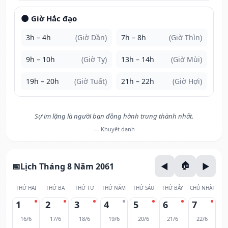
🌑 Giờ Hắc đạo
3h – 4h
(Giờ Dần)
7h – 8h
(Giờ Thìn)
9h – 10h
(Giờ Tỵ)
13h – 14h
(Giờ Mùi)
19h – 20h
(Giờ Tuất)
21h – 22h
(Giờ Hợi)
Sự im lặng là người bạn đồng hành trung thành nhất.
— Khuyết danh
Lịch Tháng 8 Năm 2061
THỨ HAI
THỨ BA
THỨ TƯ
THỨ NĂM
THỨ SÁU
THỨ BẢY
CHỦ NHẬT
1
2
3
4
5
6
7
16/6
17/6
18/6
19/6
20/6
21/6
22/6