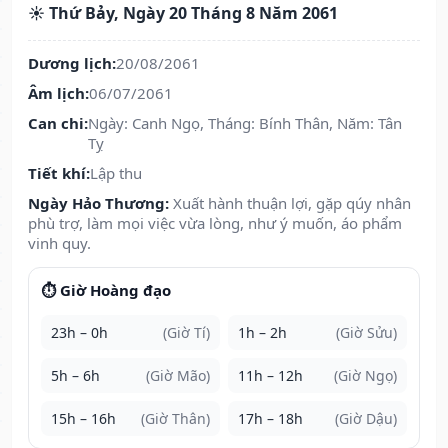
☀️ Thứ Bảy, Ngày 20 Tháng 8 Năm 2061
Dương lịch:
20/08/2061
Âm lịch:
06/07/2061
Can chi:
Ngày: Canh Ngọ, Tháng: Bính Thân, Năm: Tân
Tỵ
Tiết khí:
Lập thu
Ngày Hảo Thương:
Xuất hành thuận lợi, gặp qúy nhân
phù trợ, làm mọi việc vừa lòng, như ý muốn, áo phẩm
vinh quy.
⏱️ Giờ Hoàng đạo
23h – 0h
(Giờ Tí)
1h – 2h
(Giờ Sửu)
5h – 6h
(Giờ Mão)
11h – 12h
(Giờ Ngọ)
15h – 16h
(Giờ Thân)
17h – 18h
(Giờ Dậu)