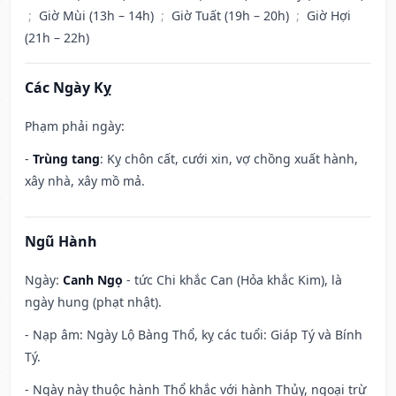
;
Giờ Mùi (13h – 14h)
;
Giờ Tuất (19h – 20h)
;
Giờ Hợi
(21h – 22h)
Các Ngày Kỵ
Phạm phải ngày:
-
Trùng tang
: Kỵ chôn cất, cưới xin, vợ chồng xuất hành,
xây nhà, xây mồ mả.
Ngũ Hành
Ngày:
Canh Ngọ
- tức Chi khắc Can (Hỏa khắc Kim), là
ngày hung (phạt nhật).
- Nạp âm: Ngày Lộ Bàng Thổ, kỵ các tuổi: Giáp Tý và Bính
Tý.
- Ngày này thuộc hành Thổ khắc với hành Thủy, ngoại trừ