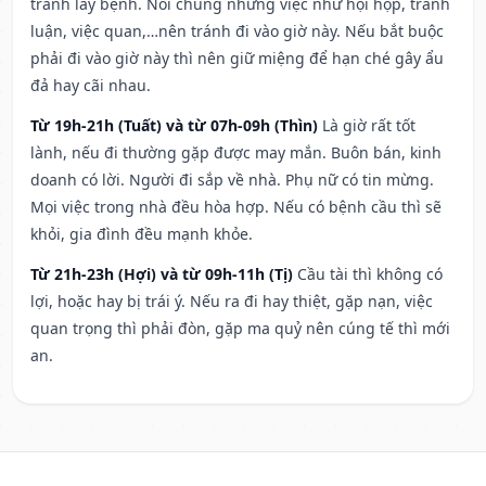
tránh lây bệnh. Nói chung những việc như hội họp, tranh
luận, việc quan,…nên tránh đi vào giờ này. Nếu bắt buộc
phải đi vào giờ này thì nên giữ miệng để hạn ché gây ẩu
đả hay cãi nhau.
Từ 19h-21h (Tuất) và từ 07h-09h (Thìn)
Là giờ rất tốt
lành, nếu đi thường gặp được may mắn. Buôn bán, kinh
doanh có lời. Người đi sắp về nhà. Phụ nữ có tin mừng.
Mọi việc trong nhà đều hòa hợp. Nếu có bệnh cầu thì sẽ
khỏi, gia đình đều mạnh khỏe.
Từ 21h-23h (Hợi) và từ 09h-11h (Tị)
Cầu tài thì không có
lợi, hoặc hay bị trái ý. Nếu ra đi hay thiệt, gặp nạn, việc
quan trọng thì phải đòn, gặp ma quỷ nên cúng tế thì mới
an.