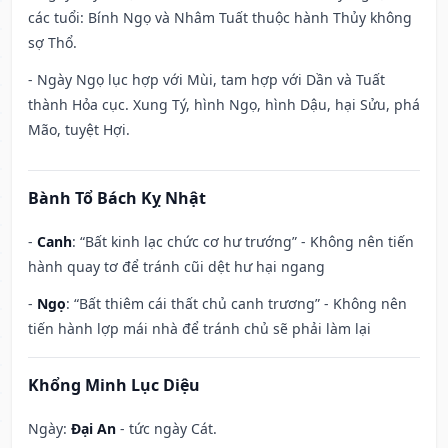
các tuổi: Bính Ngọ và Nhâm Tuất thuộc hành Thủy không
sợ Thổ.
- Ngày Ngọ lục hợp với Mùi, tam hợp với Dần và Tuất
thành Hỏa cục. Xung Tý, hình Ngọ, hình Dậu, hại Sửu, phá
Mão, tuyệt Hợi.
Bành Tổ Bách Kỵ Nhật
-
Canh
: “Bất kinh lạc chức cơ hư trướng” - Không nên tiến
hành quay tơ để tránh cũi dệt hư hại ngang
-
Ngọ
: “Bất thiêm cái thất chủ canh trương” - Không nên
tiến hành lợp mái nhà để tránh chủ sẽ phải làm lại
Khổng Minh Lục Diệu
Ngày:
Đại An
- tức ngày Cát.