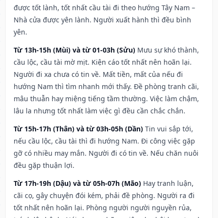
được tốt lành, tốt nhất cầu tài đi theo hướng Tây Nam –
Nhà cửa được yên lành. Người xuất hành thì đều bình
yên.
Từ 13h-15h (Mùi) và từ 01-03h (Sửu)
Mưu sự khó thành,
cầu lộc, cầu tài mờ mịt. Kiện cáo tốt nhất nên hoãn lại.
Người đi xa chưa có tin về. Mất tiền, mất của nếu đi
hướng Nam thì tìm nhanh mới thấy. Đề phòng tranh cãi,
mâu thuẫn hay miệng tiếng tầm thường. Việc làm chậm,
lâu la nhưng tốt nhất làm việc gì đều cần chắc chắn.
Từ 15h-17h (Thân) và từ 03h-05h (Dần)
Tin vui sắp tới,
nếu cầu lộc, cầu tài thì đi hướng Nam. Đi công việc gặp
gỡ có nhiều may mắn. Người đi có tin về. Nếu chăn nuôi
đều gặp thuận lợi.
Từ 17h-19h (Dậu) và từ 05h-07h (Mão)
Hay tranh luận,
cãi cọ, gây chuyện đói kém, phải đề phòng. Người ra đi
tốt nhất nên hoãn lại. Phòng người người nguyền rủa,