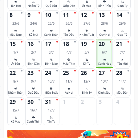
🐖
🐀
🐂
🐅
🐈
🐉
🐍
Tân Hợi
Nhâm Tý
Quý Sửu
Giáp Dần
Ất Mão
Bính Thìn
Đinh Tỵ
8
9
10
11
12
13
14
23/6
24/6
25/6
26/6
27/6
28/6
29/6
🐎
🐐
🐒
🐓
🐕
🐖
🐀
Mậu Ngọ
Kỷ Mùi
Canh Thân
Tân Dậu
Nhâm Tuất
Quý Hợi
Giáp Tý
15
16
17
18
19
20
21
1/7
2/7
3/7
4/7
5/7
6/7
7/7
🐂
🐅
🐈
🐉
🐍
🐎
🐐
Ất Sửu
Bính Dần
Đinh Mão
Mậu Thìn
Kỷ Tỵ
Canh Ngọ
Tân Mùi
22
23
24
25
26
27
28
8/7
9/7
10/7
11/7
12/7
13/7
14/7
🐒
🐓
🐕
🐖
🐀
🐂
🐅
Nhâm Thân
Quý Dậu
Giáp Tuất
Ất Hợi
Bính Tý
Đinh Sửu
Mậu Dần
29
30
31
1
2
3
4
15/7
16/7
17/7
🐈
🐉
🐍
Kỷ Mão
Canh Thìn
Tân Tỵ