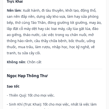
Trực Khai
Nên làm
: Xuất hành, đi tàu thuyền, khởi tạo, động thổ,
san nền đắp nền, dựng xây kho vựa, làm hay sửa phòng
bếp, thờ cúng Táo Thần, đóng giường lót giường, may áo,
lắp đặt cỗ máy dệt hay các loại máy, cấy lúa gặt lúa, đào
ao giếng, tháo nước, các việc trong vụ chăn nuôi, mở
thông hào rãnh, cầu thầy chữa bệnh, bốc thuốc, uống
thuốc, mua trâu, làm rượu, nhập học, học kỹ nghệ, vẽ
tranh, tu sửa cây cối.
Không nên
: Chôn cất
Ngọc Hạp Thông Thư
Sao tốt
:
- Thiên Quý: Tốt cho mọi việc.
- Sinh Khí (Trực Khai): Tốt cho mọi việc, nhất là việc làm