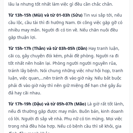
lâu la nhưng tốt nhất làm việc gì đều cần chắc chắn.
Từ 13h-15h (Mùi) và từ 01-03h (Sửu)
Tin vui sắp tới, nếu
cầu lộc, cầu tài thì đi hướng Nam. Đi công việc gặp gỡ có
nhiều may mắn. Người đi có tin về. Nếu chăn nuôi đều
gặp thuận lợi.
Từ 15h-17h (Thân) và từ 03h-05h (Dần)
Hay tranh luận,
cãi cọ, gây chuyện đói kém, phải đề phòng. Người ra đi
tốt nhất nên hoãn lại. Phòng người người nguyền rủa,
tránh lây bệnh. Nói chung những việc như hội họp, tranh
luận, việc quan,…nên tránh đi vào giờ này. Nếu bắt buộc
phải đi vào giờ này thì nên giữ miệng để hạn ché gây ẩu
đả hay cãi nhau.
Từ 17h-19h (Dậu) và từ 05h-07h (Mão)
Là giờ rất tốt lành,
nếu đi thường gặp được may mắn. Buôn bán, kinh doanh
có lời. Người đi sắp về nhà. Phụ nữ có tin mừng. Mọi việc
trong nhà đều hòa hợp. Nếu có bệnh cầu thì sẽ khỏi, gia