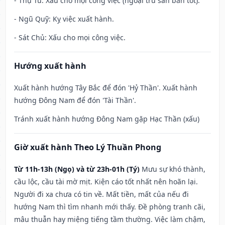
- Thụ Tử: Xấu cho mọi công việc (ngoại trừ săn bắn tốt).
- Ngũ Quỹ: Kỵ việc xuất hành.
- Sát Chủ: Xấu cho mọi công việc.
Hướng xuất hành
Xuất hành hướng Tây Bắc để đón 'Hỷ Thần'. Xuất hành
hướng Đông Nam để đón 'Tài Thần'.
Tránh xuất hành hướng Đông Nam gặp Hạc Thần (xấu)
Giờ xuất hành Theo Lý Thuần Phong
Từ 11h-13h (Ngọ) và từ 23h-01h (Tý)
Mưu sự khó thành,
cầu lộc, cầu tài mờ mịt. Kiện cáo tốt nhất nên hoãn lại.
Người đi xa chưa có tin về. Mất tiền, mất của nếu đi
hướng Nam thì tìm nhanh mới thấy. Đề phòng tranh cãi,
mâu thuẫn hay miệng tiếng tầm thường. Việc làm chậm,