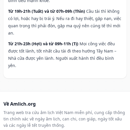
đình đều mạnh khỏe.
Từ 19h-21h (Tuất) và từ 07h-09h (Thìn)
Cầu tài thì không
có lợi, hoặc hay bị trái ý. Nếu ra đi hay thiệt, gặp nạn, việc
quan trọng thì phải đòn, gặp ma quỷ nên cúng tế thì mới
an.
Từ 21h-23h (Hợi) và từ 09h-11h (Tị)
Mọi công việc đều
được tốt lành, tốt nhất cầu tài đi theo hướng Tây Nam –
Nhà cửa được yên lành. Người xuất hành thì đều bình
yên.
Về Amlich.org
Trang web tra cứu âm lịch Việt Nam miễn phí, cung cấp thông
tin chính xác về ngày âm lịch, can chi, con giáp, ngày tốt xấu
và các ngày lễ tết truyền thống.