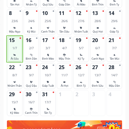
🐖
🐀
🐂
🐅
🐈
🐉
🐍
Tân Hợi
Nhâm Tý
Quý Sửu
Giáp Dần
Ất Mão
Bính Thìn
Đinh Tỵ
8
9
10
11
12
13
14
23/6
24/6
25/6
26/6
27/6
28/6
29/6
🐎
🐐
🐒
🐓
🐕
🐖
🐀
Mậu Ngọ
Kỷ Mùi
Canh Thân
Tân Dậu
Nhâm Tuất
Quý Hợi
Giáp Tý
15
16
17
18
19
20
21
1/7
2/7
3/7
4/7
5/7
6/7
7/7
🐂
🐅
🐈
🐉
🐍
🐎
🐐
Ất Sửu
Bính Dần
Đinh Mão
Mậu Thìn
Kỷ Tỵ
Canh Ngọ
Tân Mùi
22
23
24
25
26
27
28
8/7
9/7
10/7
11/7
12/7
13/7
14/7
🐒
🐓
🐕
🐖
🐀
🐂
🐅
Nhâm Thân
Quý Dậu
Giáp Tuất
Ất Hợi
Bính Tý
Đinh Sửu
Mậu Dần
29
30
31
1
2
3
4
15/7
16/7
17/7
🐈
🐉
🐍
Kỷ Mão
Canh Thìn
Tân Tỵ