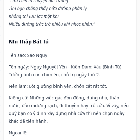
“Lưu Liên là chuyện bất tường
Tìm bạn chẳng thấy nửa đường phân ly
Không thì lưu lạc một khi
Nhiều đường trắc trở nhiều khi nhọc nhằn.”
Nhị Thập Bát Tú
Tên sao
: Sao Nguy
Tên ngày
: Nguy Nguyệt Yến - Kiên Đàm: Xấu (Bình Tú)
Tướng tinh con chim én, chủ trị ngày thứ 2.
Nên làm
: Lót giường bình yên, chôn cất rất tốt.
Kiêng cữ
: Những việc gác đòn đông, dựng nhà, tháo
nước, đào mương rạch, đi thuyền hay trổ cửa. Vì vậy, nếu
quý bạn có ý định xây dựng nhà cửa thì nên chọn ngày
khác để tiến hành.
Ngoại lệ
: