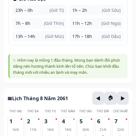
23h – 0h
(Giờ Tí)
1h – 2h
(Giờ Sửu)
7h – 8h
(Giờ Thìn)
11h – 12h
(Giờ Ngọ)
13h – 14h
(Giờ Mùi)
17h – 18h
(Giờ Dậu)
✨ Hôm nay là mồng 1 đầu tháng. Mong bạn dành đôi phút
dâng nén hương thành kính lên tổ tiên. Chúc bạn khởi đầu
tháng mới với nhiều an lành và may mắn.
Lịch Tháng 8 Năm 2061
THỨ HAI
THỨ BA
THỨ TƯ
THỨ NĂM
THỨ SÁU
THỨ BẢY
CHỦ NHẬT
1
2
3
4
5
6
7
16/6
17/6
18/6
19/6
20/6
21/6
22/6