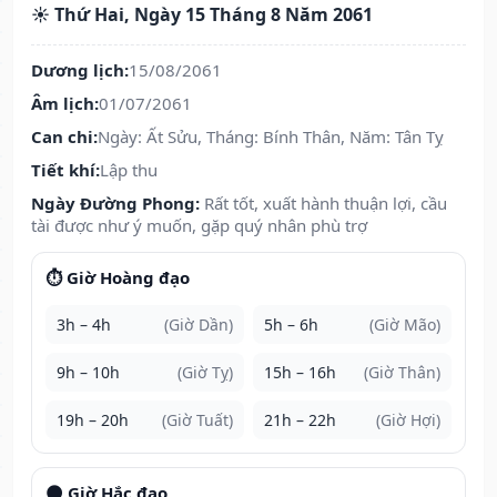
☀️ Thứ Hai, Ngày 15 Tháng 8 Năm 2061
Dương lịch:
15/08/2061
Âm lịch:
01/07/2061
Can chi:
Ngày: Ất Sửu, Tháng: Bính Thân, Năm: Tân Tỵ
Tiết khí:
Lập thu
Ngày Đường Phong:
Rất tốt, xuất hành thuận lợi, cầu
tài được như ý muốn, gặp quý nhân phù trợ
⏱️ Giờ Hoàng đạo
3h – 4h
(Giờ Dần)
5h – 6h
(Giờ Mão)
9h – 10h
(Giờ Tỵ)
15h – 16h
(Giờ Thân)
19h – 20h
(Giờ Tuất)
21h – 22h
(Giờ Hợi)
🌑 Giờ Hắc đạo