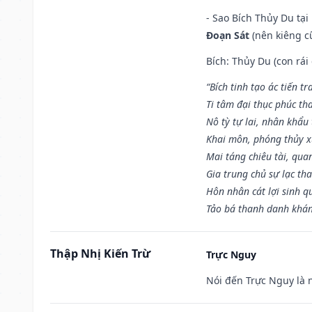
- Sao Bích Thủy Du tạ
Đoạn Sát
(nên kiêng cữ
Bích: Thủy Du (con rái
“Bích tinh tạo ác tiến t
Ti tâm đại thục phúc tha
Nô tỳ tự lai, nhân khẩu 
Khai môn, phóng thủy x
Mai táng chiêu tài, qua
Gia trung chủ sự lạc th
Hôn nhân cát lợi sinh q
Tảo bá thanh danh khán 
Thập Nhị Kiến Trừ
Trực Nguy
Nói đến Trực Nguy là 