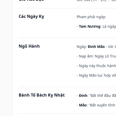
Các Ngày Kỵ
Phạm phải ngày:
-
Tam Nương
: Là ngà
Ngũ Hành
Ngày:
Đinh Mão
- tức 
- Nạp âm: Ngày Lô Tru
- Ngày này thuộc hành
- Ngày Mão lục hợp với
Bành Tổ Bách Kỵ Nhật
-
Đinh
: “Bất thế đầu đ
-
Mão
: “Bất xuyên tỉn