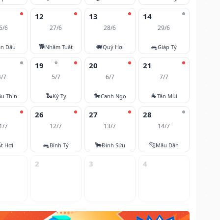
12
13
14
6/6
27/6
28/6
29/6
🐕
🐖
🐀
ân Dậu
Nhâm Tuất
Quý Hợi
Giáp Tý
⭐
19
20
21
4/7
5/7
6/7
7/7
🐍
🐎
🐐
u Thìn
Kỷ Tỵ
Canh Ngọ
Tân Mùi
26
27
28
1/7
12/7
13/7
14/7
🐀
🐂
🐅
Ất Hợi
Bính Tý
Đinh Sửu
Mậu Dần
2
3
4