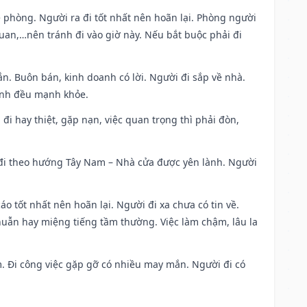
ề phòng. Người ra đi tốt nhất nên hoãn lại. Phòng người
uan,…nên tránh đi vào giờ này. Nếu bắt buộc phải đi
n. Buôn bán, kinh doanh có lời. Người đi sắp về nhà.
đình đều mạnh khỏe.
a đi hay thiệt, gặp nạn, việc quan trọng thì phải đòn,
i đi theo hướng Tây Nam – Nhà cửa được yên lành. Người
áo tốt nhất nên hoãn lại. Người đi xa chưa có tin về.
huẫn hay miệng tiếng tầm thường. Việc làm chậm, lâu la
am. Đi công việc gặp gỡ có nhiều may mắn. Người đi có