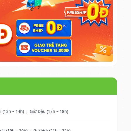
i (13h – 14h)
;
Giờ Dậu (17h – 18h)
uất (19h – 20h)
;
Giờ Hợi (21h – 22h)