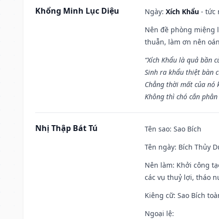
Khổng Minh Lục Diệu
Ngày:
Xích Khẩu
- tức
Nên đề phòng miệng lư
thuẫn, làm ơn nên oán
“Xích Khẩu là quả bần 
Sinh ra khẩu thiệt bàn c
Chẳng thời mất của nó 
Không thì chó cắn phân 
Nhị Thập Bát Tú
Tên sao
: Sao Bích
Tên ngày
: Bích Thủy D
Nên làm
: Khởi công tạ
các vụ thuỷ lợi, tháo 
Kiêng cữ
: Sao Bích toà
Ngoại lệ
: