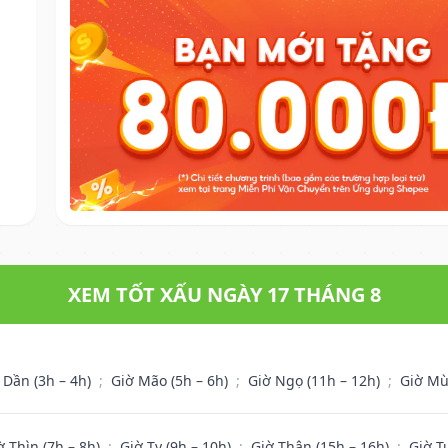
XEM TỐT XẤU NGÀY 17 THÁNG 8
 Dần (3h – 4h)
;
Giờ Mão (5h – 6h)
;
Giờ Ngọ (11h – 12h)
;
Giờ Mù
ờ Thìn (7h – 8h)
;
Giờ Tỵ (9h – 10h)
;
Giờ Thân (15h – 16h)
;
Giờ T