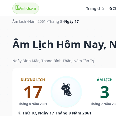
🗓️
Trang chủ
🔄
C
Amlich.org
Âm Lịch
>
Năm 2061
>
Tháng 8
>
Ngày 17
Âm Lịch Hôm Nay, N
Ngày Đinh Mão, Tháng Bính Thân, Năm Tân Tỵ
DƯƠNG LỊCH
ÂM LỊCH
🐈
17
3
Tháng 8 Năm 2061
Tháng 7 Năm 20
☀️ Thứ Tư, Ngày 17 Tháng 8 Năm 2061