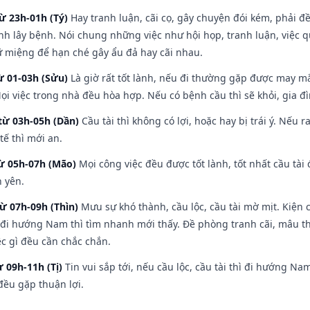
ừ 23h-01h (Tý)
Hay tranh luận, cãi cọ, gây chuyện đói kém, phải đ
nh lây bệnh. Nói chung những việc như hội họp, tranh luận, việc q
iữ miệng để hạn ché gây ẩu đả hay cãi nhau.
ừ 01-03h (Sửu)
Là giờ rất tốt lành, nếu đi thường gặp được may mắ
ọi việc trong nhà đều hòa hợp. Nếu có bệnh cầu thì sẽ khỏi, gia 
từ 03h-05h (Dần)
Cầu tài thì không có lợi, hoặc hay bị trái ý. Nếu r
ế thì mới an.
từ 05h-07h (Mão)
Mọi công việc đều được tốt lành, tốt nhất cầu tà
h yên.
từ 07h-09h (Thìn)
Mưu sự khó thành, cầu lộc, cầu tài mờ mịt. Kiện c
 đi hướng Nam thì tìm nhanh mới thấy. Đề phòng tranh cãi, mâu t
ệc gì đều cần chắc chắn.
ừ 09h-11h (Tị)
Tin vui sắp tới, nếu cầu lộc, cầu tài thì đi hướng N
đều gặp thuận lợi.