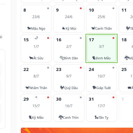
8
9
10
11
23/6
24/6
25/6
2
🐎
🐐
🐒
🐓
Mậu Ngọ
Kỷ Mùi
Canh Thân
T
ài
🌙
15
16
17
18
1/7
2/7
3/7
🐂
🐅
🐈
🐉
Ất Sửu
Bính Dần
Đinh Mão
Mậ
22
23
24
25
8/7
9/7
10/7
1
🐒
🐓
🐕
🐖
Nhâm Thân
Quý Dậu
Giáp Tuất
⭐
29
30
31
1
15/7
16/7
17/7
🐈
🐉
🐍
Kỷ Mão
Canh Thìn
Tân Tỵ