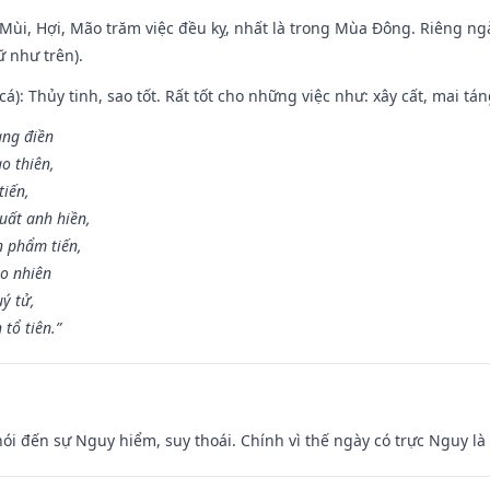
i Mùi, Hợi, Mão trăm việc đều kỵ, nhất là trong Mùa Đông. Riêng 
 như trên).
 cá): Thủy tinh, sao tốt. Rất tốt cho những việc như: xây cất, mai t
rang điền
o thiên,
tiến,
uất anh hiền,
n phẩm tiến,
ao nhiên
uý tử,
tổ tiên.”
nói đến sự Nguy hiểm, suy thoái. Chính vì thế ngày có trực Nguy l