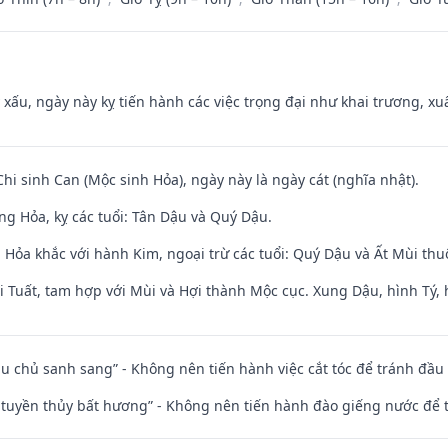
y xấu, ngày này kỵ tiến hành các việc trọng đại như khai trương, xuấ
Chi sinh Can (Mộc sinh Hỏa), ngày này là ngày cát (nghĩa nhật).
ng Hỏa, kỵ các tuổi: Tân Dậu và Quý Dậu.
 Hỏa khắc với hành Kim, ngoại trừ các tuổi: Quý Dậu và Ất Mùi t
 Tuất, tam hợp với Mùi và Hợi thành Mộc cục. Xung Dậu, hình Tý, 
ầu chủ sanh sang” - Không nên tiến hành việc cắt tóc để tránh đầu
h tuyền thủy bất hương” - Không nên tiến hành đào giếng nước để