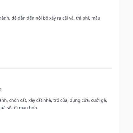
nh, dễ dẫn đến nội bộ xảy ra cãi vã, thị phi, mâu
4.
hành, chôn cất, xây cất nhà, trổ cửa, dựng cửa, cưới gả,
 quả sẽ tới mau hơn.