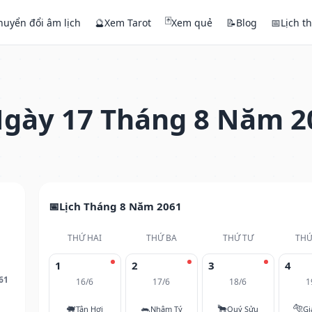
🃏
huyển đổi âm lịch
🔮
Xem Tarot
Xem quẻ
📝
Blog
📅
Lịch t
gày 17 Tháng 8 Năm 2
Lịch Tháng 8 Năm 2061
THỨ HAI
THỨ BA
THỨ TƯ
THỨ
1
2
3
4
61
16/6
17/6
18/6
1
🐖
🐀
🐂
🐅
Tân Hợi
Nhâm Tý
Quý Sửu
Gi