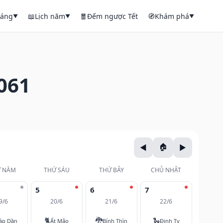
háng
📖
Lịch năm
🧧
Đếm ngược Tết
🧭
Khám phá
▼
▼
▼
061
 NĂM
THỨ SÁU
THỨ BẢY
CHỦ NHẬT
5
6
7
9/6
20/6
21/6
22/6
🐈
🐉
🐍
áp Dần
Ất Mão
Bính Thìn
Đinh Tỵ