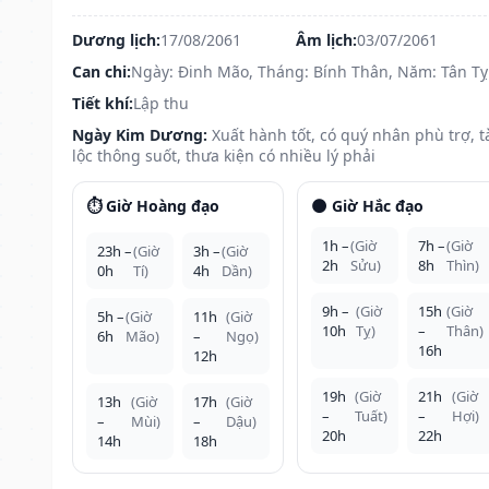
Dương lịch:
17/08/2061
Âm lịch:
03/07/2061
Can chi:
Ngày: Đinh Mão, Tháng: Bính Thân, Năm: Tân Tỵ
Tiết khí:
Lập thu
Ngày Kim Dương:
Xuất hành tốt, có quý nhân phù trợ, t
lộc thông suốt, thưa kiện có nhiều lý phải
⏱️ Giờ Hoàng đạo
🌑 Giờ Hắc đạo
1h –
(Giờ
7h –
(Giờ
23h –
(Giờ
3h –
(Giờ
2h
Sửu)
8h
Thìn)
0h
Tí)
4h
Dần)
9h –
(Giờ
15h
(Giờ
5h –
(Giờ
11h
(Giờ
10h
Tỵ)
–
Thân)
6h
Mão)
–
Ngọ)
16h
12h
19h
(Giờ
21h
(Giờ
13h
(Giờ
17h
(Giờ
–
Tuất)
–
Hợi)
–
Mùi)
–
Dậu)
20h
22h
14h
18h