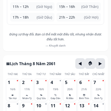
11h – 12h
(Giờ Ngọ)
15h – 16h
(Giờ Thân)
17h – 18h
(Giờ Dậu)
21h – 22h
(Giờ Hợi)
Đừng sợ thay đổi. Bạn có thể mất một điều tốt, nhưng nhận được
điều tốt hơn.
— Khuyết danh
Lịch Tháng 8 Năm 2061
THỨ HAI
THỨ BA
THỨ TƯ
THỨ NĂM
THỨ SÁU
THỨ BẢY
CHỦ NHẬT
1
2
3
4
5
6
7
16/6
17/6
18/6
19/6
20/6
21/6
22/6
🐖
🐀
🐂
🐅
🐈
🐉
🐍
Tân Hợi
Nhâm Tý
Quý Sửu
Giáp Dần
Ất Mão
Bính Thìn
Đinh Tỵ
8
9
10
11
12
13
14