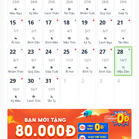
23/6
24/6
25/6
26/6
27/6
28/6
29/6
🐎
🐐
🐒
🐓
🐕
🐖
🐀
Mậu Ngọ
Kỷ Mùi
Canh Thân
Tân Dậu
Nhâm Tuất
Quý Hợi
Giáp Tý
15
16
17
18
19
20
21
1/7
2/7
3/7
4/7
5/7
6/7
7/7
🐂
🐅
🐈
🐉
🐍
🐎
🐐
Ất Sửu
Bính Dần
Đinh Mão
Mậu Thìn
Kỷ Tỵ
Canh Ngọ
Tân Mùi
22
23
24
25
26
27
28
8/7
9/7
10/7
11/7
12/7
13/7
14/7
🐒
🐓
🐕
🐖
🐀
🐂
🐅
Nhâm Thân
Quý Dậu
Giáp Tuất
Ất Hợi
Bính Tý
Đinh Sửu
Mậu Dần
29
30
31
1
2
3
4
15/7
16/7
17/7
🐈
🐉
🐍
Kỷ Mão
Canh Thìn
Tân Tỵ