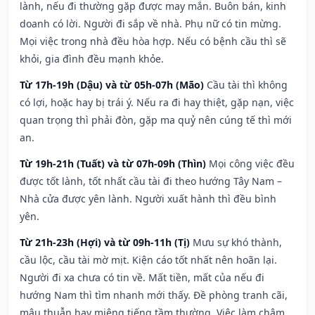
lành, nếu đi thường gặp được may mắn. Buôn bán, kinh
doanh có lời. Người đi sắp về nhà. Phụ nữ có tin mừng.
Mọi việc trong nhà đều hòa hợp. Nếu có bệnh cầu thì sẽ
khỏi, gia đình đều mạnh khỏe.
Từ 17h-19h (Dậu) và từ 05h-07h (Mão)
Cầu tài thì không
có lợi, hoặc hay bị trái ý. Nếu ra đi hay thiệt, gặp nạn, việc
quan trọng thì phải đòn, gặp ma quỷ nên cúng tế thì mới
an.
Từ 19h-21h (Tuất) và từ 07h-09h (Thìn)
Mọi công việc đều
được tốt lành, tốt nhất cầu tài đi theo hướng Tây Nam –
Nhà cửa được yên lành. Người xuất hành thì đều bình
yên.
Từ 21h-23h (Hợi) và từ 09h-11h (Tị)
Mưu sự khó thành,
cầu lộc, cầu tài mờ mịt. Kiện cáo tốt nhất nên hoãn lại.
Người đi xa chưa có tin về. Mất tiền, mất của nếu đi
hướng Nam thì tìm nhanh mới thấy. Đề phòng tranh cãi,
mâu thuẫn hay miệng tiếng tầm thường. Việc làm chậm,