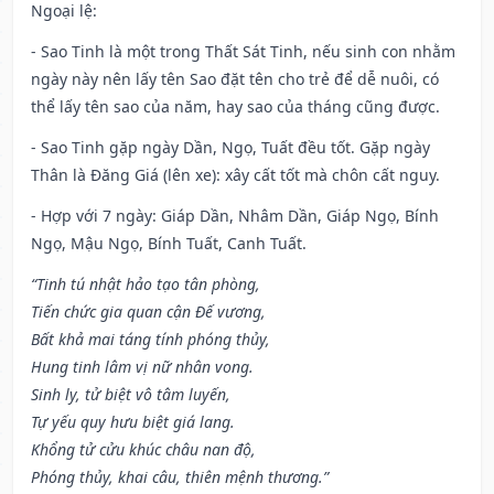
Ngoại lệ
:
- Sao Tinh là một trong Thất Sát Tinh, nếu sinh con nhằm
ngày này nên lấy tên Sao đặt tên cho trẻ để dễ nuôi, có
thể lấy tên sao của năm, hay sao của tháng cũng được.
- Sao Tinh gặp ngày Dần, Ngọ, Tuất đều tốt. Gặp ngày
Thân là Đăng Giá (lên xe): xây cất tốt mà chôn cất nguy.
- Hợp với 7 ngày: Giáp Dần, Nhâm Dần, Giáp Ngọ, Bính
Ngọ, Mậu Ngọ, Bính Tuất, Canh Tuất.
“Tinh tú nhật hảo tạo tân phòng,
Tiến chức gia quan cận Đế vương,
Bất khả mai táng tính phóng thủy,
Hung tinh lâm vị nữ nhân vong.
Sinh ly, tử biệt vô tâm luyến,
Tự yếu quy hưu biệt giá lang.
Khổng tử cửu khúc châu nan độ,
Phóng thủy, khai câu, thiên mệnh thương.”