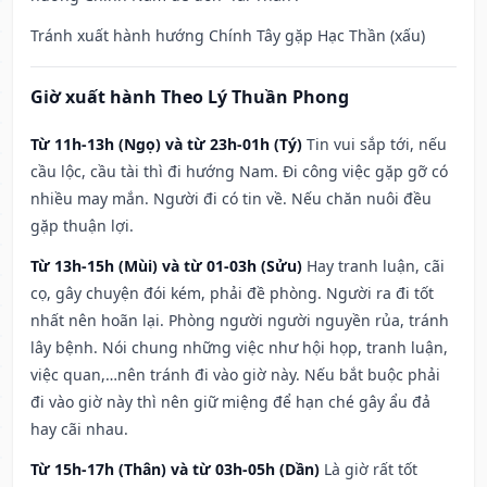
Tránh xuất hành hướng Chính Tây gặp Hạc Thần (xấu)
Giờ xuất hành Theo Lý Thuần Phong
Từ 11h-13h (Ngọ) và từ 23h-01h (Tý)
Tin vui sắp tới, nếu
cầu lộc, cầu tài thì đi hướng Nam. Đi công việc gặp gỡ có
nhiều may mắn. Người đi có tin về. Nếu chăn nuôi đều
gặp thuận lợi.
Từ 13h-15h (Mùi) và từ 01-03h (Sửu)
Hay tranh luận, cãi
cọ, gây chuyện đói kém, phải đề phòng. Người ra đi tốt
nhất nên hoãn lại. Phòng người người nguyền rủa, tránh
lây bệnh. Nói chung những việc như hội họp, tranh luận,
việc quan,…nên tránh đi vào giờ này. Nếu bắt buộc phải
đi vào giờ này thì nên giữ miệng để hạn ché gây ẩu đả
hay cãi nhau.
Từ 15h-17h (Thân) và từ 03h-05h (Dần)
Là giờ rất tốt