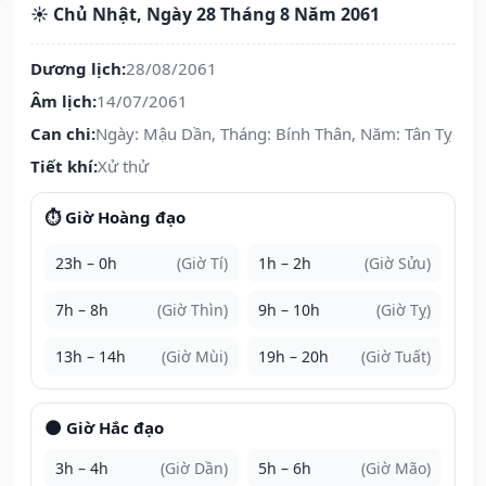
☀️ Chủ Nhật, Ngày 28 Tháng 8 Năm 2061
Dương lịch:
28/08/2061
Âm lịch:
14/07/2061
Can chi:
Ngày: Mậu Dần, Tháng: Bính Thân, Năm: Tân Tỵ
Tiết khí:
Xử thử
⏱️ Giờ Hoàng đạo
23h – 0h
(Giờ Tí)
1h – 2h
(Giờ Sửu)
7h – 8h
(Giờ Thìn)
9h – 10h
(Giờ Tỵ)
13h – 14h
(Giờ Mùi)
19h – 20h
(Giờ Tuất)
🌑 Giờ Hắc đạo
3h – 4h
(Giờ Dần)
5h – 6h
(Giờ Mão)