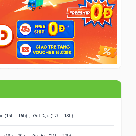
ân (15h – 16h)
;
Giờ Dậu (17h – 18h)
ất (19h – 20h)
;
Giờ Hợi (21h – 22h)