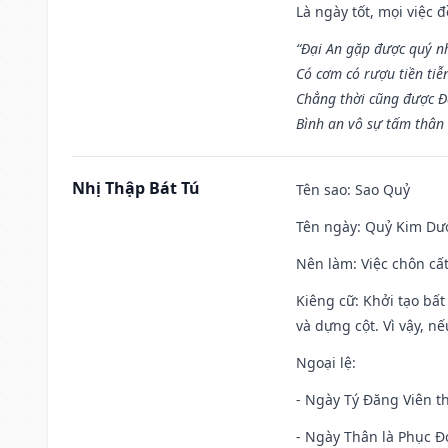
Là ngày tốt, mọi việc
“Đại An gặp được quý n
Có cơm có rượu tiền tiễ
Chẳng thời cũng được Đ
Bình an vô sự tấm thân
Nhị Thập Bát Tú
Tên sao
: Sao Quỷ
Tên ngày
: Quỷ Kim Dươ
Nên làm
: Việc chôn cấ
Kiêng cữ
: Khởi tạo bất
và dựng cột. Vì vậy, n
Ngoại lệ
:
- Ngày Tý Đăng Viên t
- Ngày Thân là Phục Đo