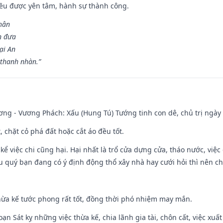
 đều được yên tâm, hành sự thành công.
hân
n đưa
ại An
 thanh nhàn.”
ng - Vương Phách: Xấu (Hung Tú) Tướng tinh con dê, chủ trị ngày 
t, chặt cỏ phá đất hoặc cắt áo đều tốt.
 kể việc chi cũng hại. Hại nhất là trổ cửa dựng cửa, tháo nước, việ
ếu quý bạn đang có ý định động thổ xây nhà hay cưới hỏi thì nên c
hừa kế tước phong rất tốt, đồng thời phó nhiệm may mắn.
ạn Sát kỵ những việc thừa kế, chia lãnh gia tài, chôn cất, việc xuấ