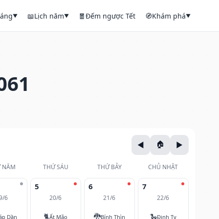
háng
📖
Lịch năm
🧧
Đếm ngược Tết
🧭
Khám phá
▼
▼
▼
061
 NĂM
THỨ SÁU
THỨ BẢY
CHỦ NHẬT
5
6
7
9/6
20/6
21/6
22/6
🐈
🐉
🐍
áp Dần
Ất Mão
Bính Thìn
Đinh Tỵ