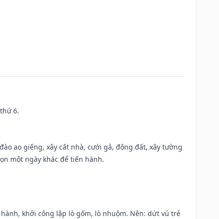
thứ 6.
c đào ao giếng, xây cất nhà, cưới gả, động đất, xây tường
họn một ngày khác để tiến hành.
t hành, khởi công lập lò gốm, lò nhuộm. Nên: dứt vú trẻ