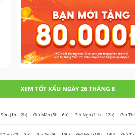
.
XEM TỐT XẤU NGÀY 26 THÁNG 8
 Sửu (1h – 2h)
;
Giờ Mão (5h – 6h)
;
Giờ Ngọ (11h – 12h)
;
Giờ Th
ờ Thìn (7h – 8h)
;
Giờ Tỵ (9h – 10h)
;
Giờ Mùi (13h – 14h)
;
Giờ Tu