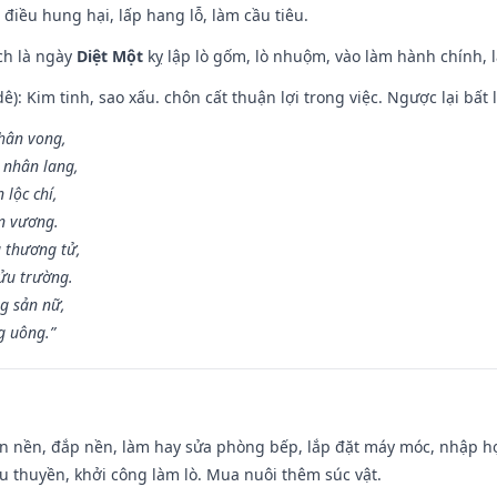
 điều hung hại, lấp hang lỗ, làm cầu tiêu.
ch là ngày
Diệt Một
kỵ lập lò gốm, lò nhuộm, vào làm hành chính, l
: Kim tinh, sao xấu. chôn cất thuận lợi trong việc. Ngược lại bất l
nhân vong,
 nhân lang,
 lộc chí,
ân vương.
 thương tử,
ửu trường.
g sản nữ,
g uông.”
an nền, đắp nền, làm hay sửa phòng bếp, lắp đặt máy móc, nhập họ
u thuyền, khởi công làm lò. Mua nuôi thêm súc vật.