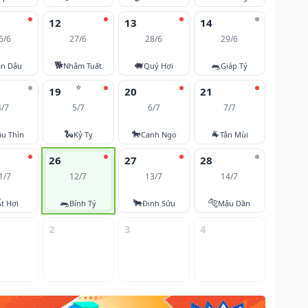
12
13
14
6/6
27/6
28/6
29/6
🐕
🐖
🐀
ân Dậu
Nhâm Tuất
Quý Hợi
Giáp Tý
⭐
19
20
21
4/7
5/7
6/7
7/7
🐍
🐎
🐐
u Thìn
Kỷ Tỵ
Canh Ngọ
Tân Mùi
26
27
28
1/7
12/7
13/7
14/7
🐀
🐂
🐅
Ất Hợi
Bính Tý
Đinh Sửu
Mậu Dần
2
3
4