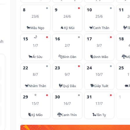
8
9
10
11
23/6
24/6
25/6
2
🐎
🐐
🐒
🐓
Mậu Ngọ
Kỷ Mùi
Canh Thân
T
🌙
15
16
17
18
nh
1/7
2/7
3/7
🐂
🐅
🐈
🐉
Ất Sửu
Bính Dần
Đinh Mão
Mậ
22
23
24
25
8/7
9/7
10/7
1
🐒
🐓
🐕
🐖
Nhâm Thân
Quý Dậu
Giáp Tuất
⭐
29
30
31
1
15/7
16/7
17/7
🐈
🐉
🐍
Kỷ Mão
Canh Thìn
Tân Tỵ