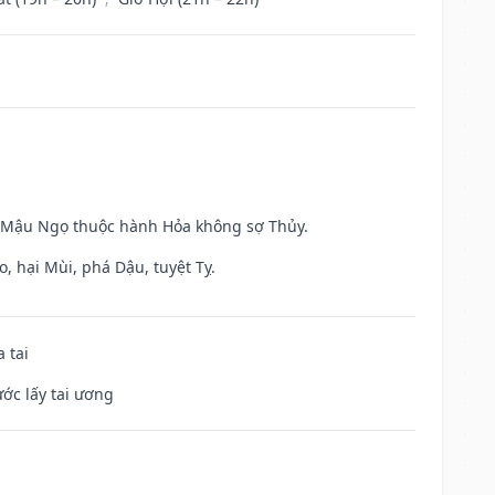
và Mậu Ngọ thuộc hành Hỏa không sợ Thủy.
, hại Mùi, phá Dậu, tuyệt Tỵ.
 tai
ước lấy tai ương