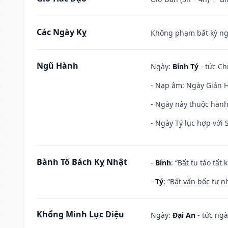
Các Ngày Kỵ
Không phạm bất kỳ ngày
Ngũ Hành
Ngày:
Bính Tý
- tức Ch
- Nạp âm: Ngày Giản H
- Ngày này thuộc hành
- Ngày Tý lục hợp với
Bành Tổ Bách Kỵ Nhật
-
Bính
: “Bất tu táo tấ
-
Tý
: “Bất vấn bốc tự 
Khổng Minh Lục Diệu
Ngày:
Đại An
- tức ngà