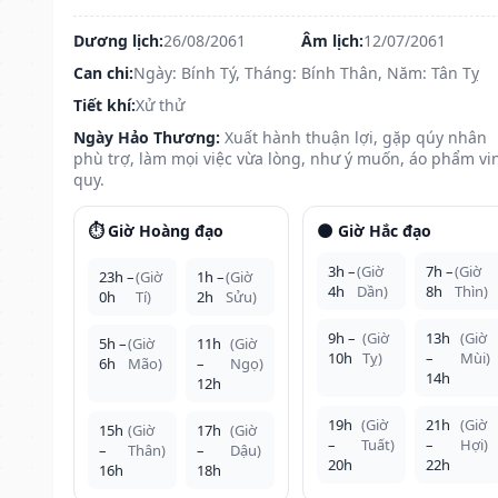
Dương lịch:
26/08/2061
Âm lịch:
12/07/2061
Can chi:
Ngày: Bính Tý, Tháng: Bính Thân, Năm: Tân Tỵ
Tiết khí:
Xử thử
Ngày Hảo Thương:
Xuất hành thuận lợi, gặp qúy nhân
phù trợ, làm mọi việc vừa lòng, như ý muốn, áo phẩm vi
quy.
⏱️ Giờ Hoàng đạo
🌑 Giờ Hắc đạo
3h –
(Giờ
7h –
(Giờ
23h –
(Giờ
1h –
(Giờ
4h
Dần)
8h
Thìn)
0h
Tí)
2h
Sửu)
9h –
(Giờ
13h
(Giờ
5h –
(Giờ
11h
(Giờ
10h
Tỵ)
–
Mùi)
6h
Mão)
–
Ngọ)
14h
12h
19h
(Giờ
21h
(Giờ
15h
(Giờ
17h
(Giờ
–
Tuất)
–
Hợi)
–
Thân)
–
Dậu)
20h
22h
16h
18h