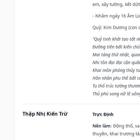
em, xây tường, kết dứt
- Nhằm ngày 16 Âm Lị
Quỷ: Kim Dương (con dê)
“Quỷ tinh khởi tạo tất 
Đường tiền bất kiến chủ
Mai táng thử nhật, quan
Nhi tôn đại đại cận qu
Khai môn phóng thủy tu
Hôn nhân phu thê bất c
Tu thổ trúc tường thươn
Thủ phù song nữ lệ uôn
Thập Nhị Kiến Trừ
Trực Định
Nên làm
: Động thổ, s
thuyền, khai trương tà