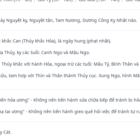
 Nguyệt kỵ, Nguyệt tận, Tam Nương, Dương Công Kỵ Nhật nào.
i khắc Can (Thủy khắc Hỏa), là ngày hung (phạt nhật).
ạ Thủy, kỵ các tuổi: Canh Ngọ và Mậu Ngọ.
 Thủy khắc với hành Hỏa, ngoại trừ các tuổi: Mậu Tý, Bính Thân 
 Sửu, tam hợp với Thìn và Thân thành Thủy cục. Xung Ngọ, hình Mão
t kiến hỏa ương” - Không nên tiến hành sửa chữa bếp để tránh bị hỏa
nhạ tai ương” - Không nên tiến hành gieo quẻ hỏi việc để tránh tự r
y Cát.