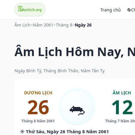
🗓️
Trang chủ
🔄
C
Amlich.org
Âm Lịch
>
Năm 2061
>
Tháng 8
>
Ngày 26
Âm Lịch Hôm Nay, N
Ngày Bính Tý, Tháng Bính Thân, Năm Tân Tỵ
DƯƠNG LỊCH
ÂM LỊCH
26
12
🐀
Tháng 8 Năm 2061
Tháng 7 Năm 20
☀️ Thứ Sáu, Ngày 26 Tháng 8 Năm 2061