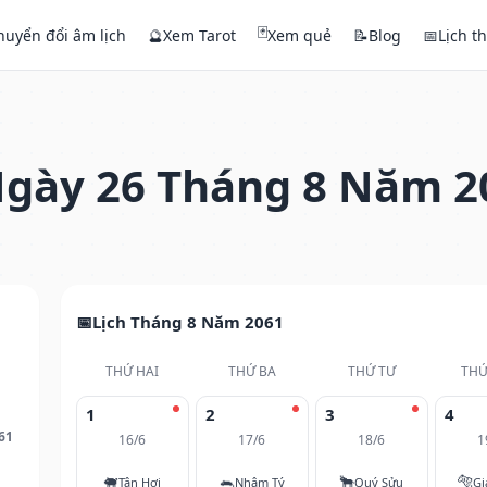
🃏
huyển đổi âm lịch
🔮
Xem Tarot
Xem quẻ
📝
Blog
📅
Lịch t
gày 26 Tháng 8 Năm 2
Lịch Tháng 8 Năm 2061
THỨ HAI
THỨ BA
THỨ TƯ
THỨ
1
2
3
4
61
16/6
17/6
18/6
1
🐖
🐀
🐂
🐅
Tân Hợi
Nhâm Tý
Quý Sửu
Gi