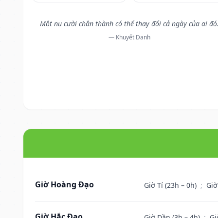
Một nụ cười chân thành có thể thay đổi cả ngày của ai đó
— Khuyết Danh
Giờ Hoàng Đạo
Giờ Tí (23h – 0h)
;
Giờ
Giờ Hắc Đạo
Giờ Dần (3h – 4h)
;
Gi