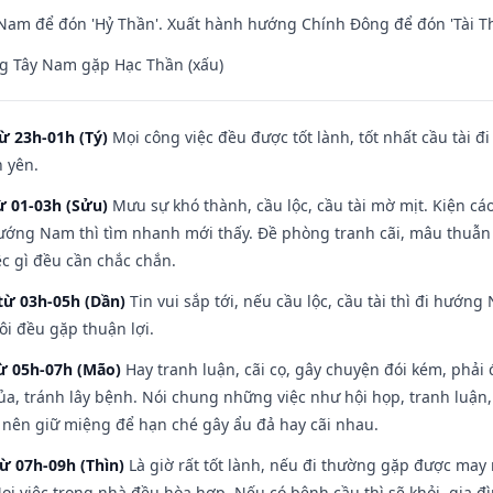
am để đón 'Hỷ Thần'. Xuất hành hướng Chính Đông để đón 'Tài Th
g Tây Nam gặp Hạc Thần (xấu)
ừ 23h-01h (Tý)
Mọi công việc đều được tốt lành, tốt nhất cầu tài
h yên.
ừ 01-03h (Sửu)
Mưu sự khó thành, cầu lộc, cầu tài mờ mịt. Kiện cáo
hướng Nam thì tìm nhanh mới thấy. Đề phòng tranh cãi, mâu thuẫn
ệc gì đều cần chắc chắn.
từ 03h-05h (Dần)
Tin vui sắp tới, nếu cầu lộc, cầu tài thì đi hướ
ôi đều gặp thuận lợi.
từ 05h-07h (Mão)
Hay tranh luận, cãi cọ, gây chuyện đói kém, phải
a, tránh lây bệnh. Nói chung những việc như hội họp, tranh luận,
ì nên giữ miệng để hạn ché gây ẩu đả hay cãi nhau.
từ 07h-09h (Thìn)
Là giờ rất tốt lành, nếu đi thường gặp được may
ọi việc trong nhà đều hòa hợp. Nếu có bệnh cầu thì sẽ khỏi, gia 