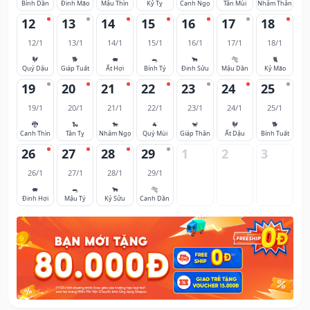
Bính Dần
Đinh Mão
Mậu Thìn
Kỷ Tỵ
Canh Ngọ
Tân Mùi
Nhâm Thân
12
13
14
15
16
17
18
12/1
13/1
14/1
15/1
16/1
17/1
18/1
🐓
🐕
🐖
🐀
🐂
🐅
🐈
Quý Dậu
Giáp Tuất
Ất Hợi
Bính Tý
Đinh Sửu
Mậu Dần
Kỷ Mão
19
20
21
22
23
24
25
19/1
20/1
21/1
22/1
23/1
24/1
25/1
🐉
🐍
🐎
🐐
🐒
🐓
🐕
Canh Thìn
Tân Tỵ
Nhâm Ngọ
Quý Mùi
Giáp Thân
Ất Dậu
Bính Tuất
26
27
28
29
1
2
3
26/1
27/1
28/1
29/1
🐖
🐀
🐂
🐅
Đinh Hợi
Mậu Tý
Kỷ Sửu
Canh Dần