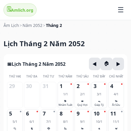
🗓️
Amlich.org
Âm Lịch
>
Năm 2052
>
Tháng 2
Lịch Tháng 2 Năm 2052
Lịch Tháng 2 Năm 2052
THỨ HAI
THỨ BA
THỨ TƯ
THỨ NĂM
THỨ SÁU
THỨ BẢY
CHỦ NHẬT
29
30
31
1
2
3
4
1/1
2/1
3/1
4/1
🐕
🐖
🐀
🐂
Nhâm Tuất
Quý Hợi
Giáp Tý
Ất Sửu
5
6
7
8
9
10
11
5/1
6/1
7/1
8/1
9/1
10/1
11/1
🐅
🐈
🐉
🐍
🐎
🐐
🐒