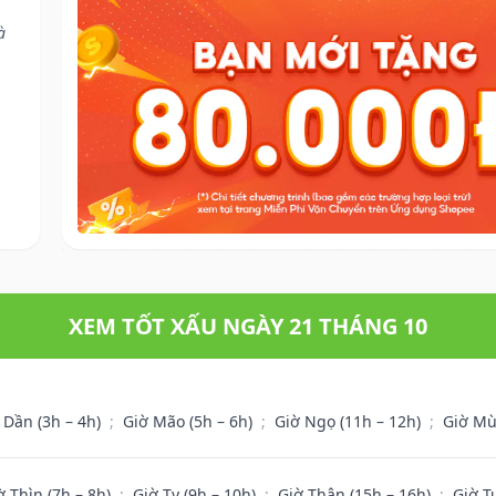
à
XEM TỐT XẤU NGÀY 21 THÁNG 10
 Dần (3h – 4h)
;
Giờ Mão (5h – 6h)
;
Giờ Ngọ (11h – 12h)
;
Giờ Mù
ờ Thìn (7h – 8h)
;
Giờ Tỵ (9h – 10h)
;
Giờ Thân (15h – 16h)
;
Giờ T