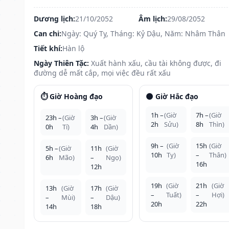
Dương lịch:
21/10/2052
Âm lịch:
29/08/2052
Can chi:
Ngày: Quý Tỵ, Tháng: Kỷ Dậu, Năm: Nhâm Thân
Tiết khí:
Hàn lộ
Ngày Thiên Tặc:
Xuất hành xấu, cầu tài không được, đi
đường dễ mất cắp, mọi việc đều rất xấu
⏱️ Giờ Hoàng đạo
🌑 Giờ Hắc đạo
1h –
(Giờ
7h –
(Giờ
23h –
(Giờ
3h –
(Giờ
2h
Sửu)
8h
Thìn)
0h
Tí)
4h
Dần)
9h –
(Giờ
15h
(Giờ
5h –
(Giờ
11h
(Giờ
10h
Tỵ)
–
Thân)
6h
Mão)
–
Ngọ)
16h
12h
19h
(Giờ
21h
(Giờ
13h
(Giờ
17h
(Giờ
–
Tuất)
–
Hợi)
–
Mùi)
–
Dậu)
20h
22h
14h
18h