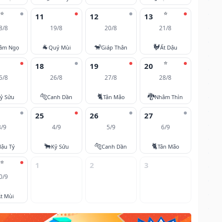
⭐
⭐
11
12
13
8/8
19/8
20/8
21/8
🐐
🐒
🐓
âm Ngọ
Quý Mùi
Giáp Thân
Ất Dậu
⭐
18
19
20
5/8
26/8
27/8
28/8
🐅
🐈
🐉
ỷ Sửu
Canh Dần
Tân Mão
Nhâm Thìn
25
26
27
3/9
4/9
5/9
6/9
🐂
🐅
🐈
ậu Tý
Kỷ Sửu
Canh Dần
Tân Mão
⭐
1
2
3
0/9
t Mùi