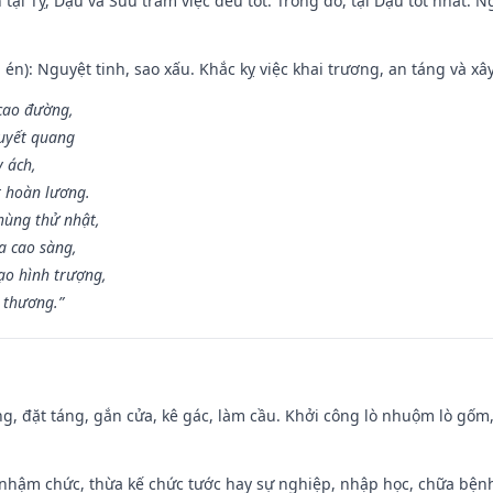
tại Tỵ, Dậu và Sửu trăm việc đều tốt. Trong đó, tại Dậu tốt nhất.
én): Nguyệt tinh, sao xấu. Khắc kỵ việc khai trương, an táng và xâ
 cao đường,
huyết quang
y ách,
t hoàn lương.
hùng thử nhật,
a cao sàng,
ạo hình trượng,
i thương.”
ng, đặt táng, gắn cửa, kê gác, làm cầu. Khởi công lò nhuộm lò gốm,
 nhậm chức, thừa kế chức tước hay sự nghiệp, nhập học, chữa bện