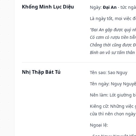
Khổng Minh Lục Diệu
Ngày:
Đại An
- tức ngà
Là ngày tốt, mọi việc
“Đại An gặp được quý n
Có cơm có rượu tiền tiễ
Chẳng thời cũng được Đ
Bình an vô sự tấm thân
Nhị Thập Bát Tú
Tên sao
: Sao Nguy
Tên ngày
: Nguy Nguyệt
Nên làm
: Lót giường b
Kiêng cữ
: Những việc 
cửa thì nên chọn ngày
Ngoại lệ
: