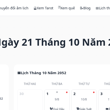
🃏
huyển đổi âm lịch
🔮
Xem Tarot
Xem quẻ
📝
Blog
📅
Lịch t
gày 21 Tháng 10 Năm 
Lịch Tháng 10 Năm 2052
THỨ HAI
THỨ BA
THỨ TƯ
THỨ
⭐
30
1
2
3
52
9/8
10/8
1
🐓
🐕
🐖
Quý Dậu
Giáp Tuất