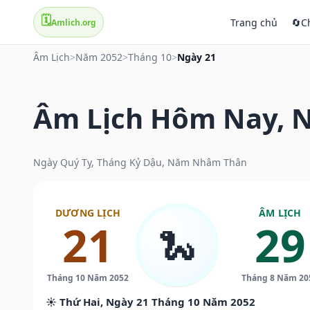
🗓️
Trang chủ
🔄
C
Amlich.org
Âm Lịch
>
Năm 2052
>
Tháng 10
>
Ngày 21
Âm Lịch Hôm Nay, N
Ngày Quý Tỵ, Tháng Kỷ Dậu, Năm Nhâm Thân
DƯƠNG LỊCH
ÂM LỊCH
21
29
🐍
Tháng 10 Năm 2052
Tháng 8 Năm 20
☀️ Thứ Hai, Ngày 21 Tháng 10 Năm 2052