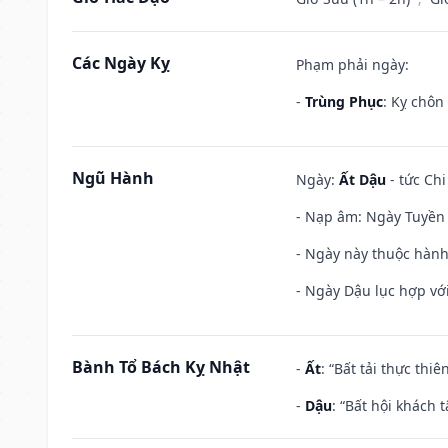
Các Ngày Kỵ
Phạm phải ngày:
-
Trùng Phục
: Kỵ chôn
Ngũ Hành
Ngày:
Ất Dậu
- tức Chi
- Nạp âm: Ngày Tuyền 
- Ngày này thuộc hành
- Ngày Dậu lục hợp với
Bành Tổ Bách Kỵ Nhật
-
Ất
: “Bất tải thực th
-
Dậu
: “Bất hội khách