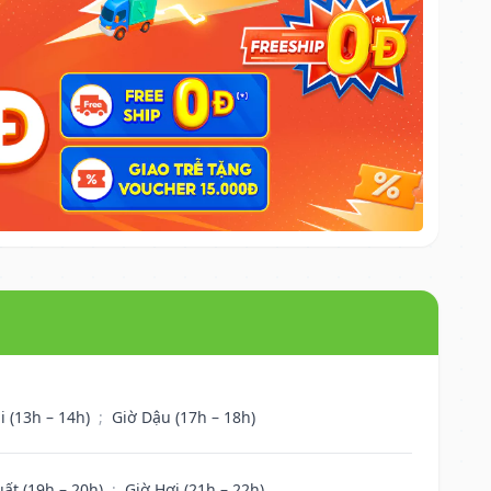
i (13h – 14h)
;
Giờ Dậu (17h – 18h)
uất (19h – 20h)
;
Giờ Hợi (21h – 22h)