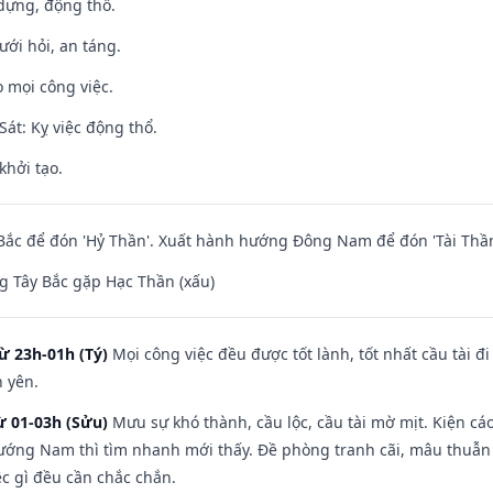
 dựng, động thổ.
ưới hỏi, an táng.
 mọi công việc.
át: Kỵ việc động thổ.
khởi tạo.
ắc để đón 'Hỷ Thần'. Xuất hành hướng Đông Nam để đón 'Tài Thần
 Tây Bắc gặp Hạc Thần (xấu)
ừ 23h-01h (Tý)
Mọi công việc đều được tốt lành, tốt nhất cầu tài
h yên.
ừ 01-03h (Sửu)
Mưu sự khó thành, cầu lộc, cầu tài mờ mịt. Kiện cáo
hướng Nam thì tìm nhanh mới thấy. Đề phòng tranh cãi, mâu thuẫn
ệc gì đều cần chắc chắn.