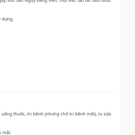
 Ngày Sửu Sao Nguy Đăng Viên: mọi việc tạo tác đều được
y dựng.
 uống thuốc, trị bệnh (nhưng chớ trị bệnh mắt), tu sửa
h mắt.