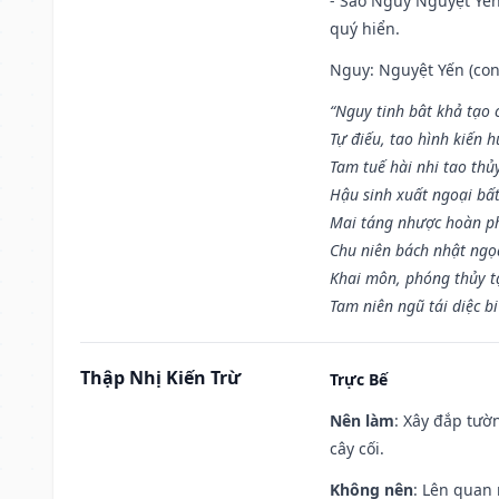
- Sao Nguy Nguyệt Yến 
quý hiển.
Nguy: Nguyệt Yến (con 
“Nguy tinh bât khả tạo
Tự điếu, tao hình kiến 
Tam tuế hài nhi tao thủ
Hậu sinh xuất ngoại bấ
Mai táng nhược hoàn p
Chu niên bách nhật ngọ
Khai môn, phóng thủy t
Tam niên ngũ tái diệc b
Thập Nhị Kiến Trừ
Trực Bế
Nên làm
: Xây đắp tườ
cây cối.
Không nên
: Lên quan