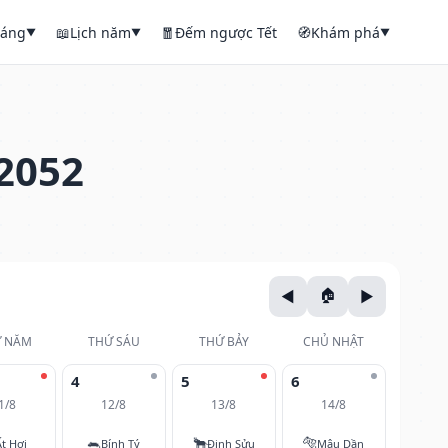
háng
📖
Lịch năm
🧧
Đếm ngược Tết
🧭
Khám phá
▼
▼
▼
2052
 NĂM
THỨ SÁU
THỨ BẢY
CHỦ NHẬT
4
5
6
1/8
12/8
13/8
14/8
🐀
🐂
🐅
Ất Hợi
Bính Tý
Đinh Sửu
Mậu Dần