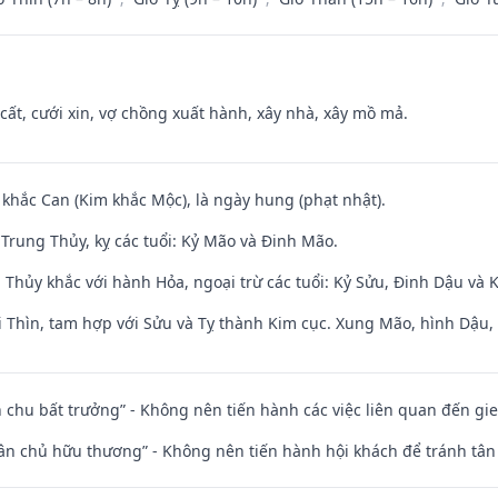
 cất, cưới xin, vợ chồng xuất hành, xây nhà, xây mồ mả.
 khắc Can (Kim khắc Mộc), là ngày hung (phạt nhật).
Trung Thủy, kỵ các tuổi: Kỷ Mão và Đinh Mão.
 Thủy khắc với hành Hỏa, ngoại trừ các tuổi: Kỷ Sửu, Đinh Dậu và
 Thìn, tam hợp với Sửu và Tỵ thành Kim cục. Xung Mão, hình Dậu, h
iên chu bất trưởng” - Không nên tiến hành các việc liên quan đến g
 tân chủ hữu thương” - Không nên tiến hành hội khách để tránh tân