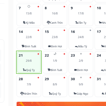
🌕
7
8
9
10
15/8
16/8
17/8
1
🐈
🐉
🐍
🐎
Kỷ Mão
Canh Thìn
Tân Tỵ
Nh
14
15
16
17
22/8
23/8
24/8
2
🐕
🐖
🐀
🐂
Bính Tuất
Đinh Hợi
Mậu Tý
K
🌙
⭐
21
22
23
24
29/8
1/9
2/9
🐍
🐕
🐖
🐀
Quý Tỵ
Bính Tuất
Đinh Hợi
M
⭐
28
29
30
31
7/9
8/9
9/9
1
🐉
🐍
🐎
🐐
Nhâm Thìn
Quý Tỵ
Giáp Ngọ
Ấ