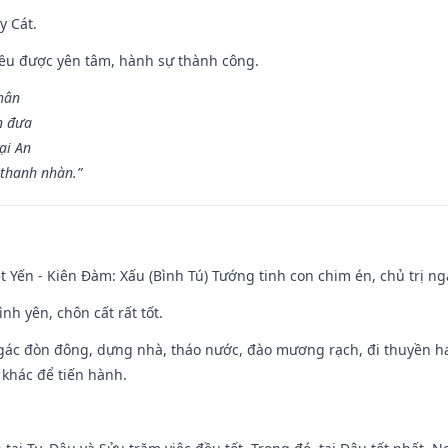
y Cát.
 đều được yên tâm, hành sự thành công.
hân
n đưa
ại An
 thanh nhàn.”
 Yến - Kiên Đàm: Xấu (Bình Tú) Tướng tinh con chim én, chủ trị ng
ình yên, chôn cất rất tốt.
gác đòn đông, dựng nhà, tháo nước, đào mương rạch, đi thuyền hay
 khác để tiến hành.