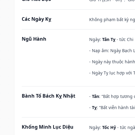
Các Ngày Kỵ
Không phạm bất kỳ ngày
Ngũ Hành
Ngày:
Tân Tỵ
- tức Chi
- Nạp âm: Ngày Bạch Lạ
- Ngày này thuộc hành 
- Ngày Tỵ lục hợp với 
Bành Tổ Bách Kỵ Nhật
-
Tân
: “Bất hợp tương
-
Tỵ
: “Bất viễn hành t
Khổng Minh Lục Diệu
Ngày:
Tốc Hỷ
- tức ngà