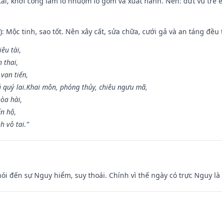
 tài, khởi công làm lò nhuộm lò gốm và xuất hành. Nên: dứt vú trẻ e
: Mộc tinh, sao tốt. Nên xây cất, sửa chữa, cưới gả và an táng đều 
iêu tài,
 thai,
 vạn tiến,
ú quý lai.Khai môn, phóng thủy, chiêu ngưu mã,
òa hài,
ến hộ,
h vô tai.”
nói đến sự Nguy hiểm, suy thoái. Chính vì thế ngày có trực Nguy l