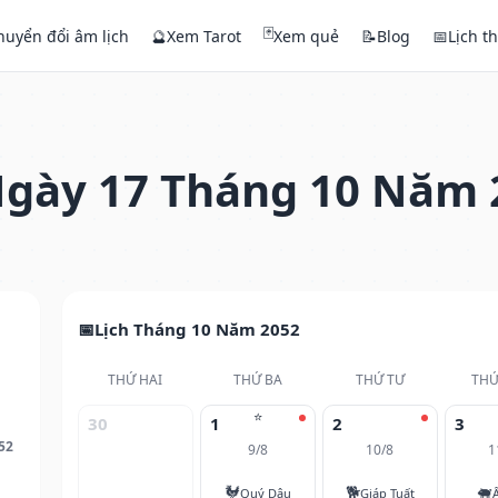
🃏
huyển đổi âm lịch
🔮
Xem Tarot
Xem quẻ
📝
Blog
📅
Lịch t
gày 17 Tháng 10 Năm 
Lịch Tháng 10 Năm 2052
THỨ HAI
THỨ BA
THỨ TƯ
THỨ
⭐
30
1
2
3
52
9/8
10/8
1
🐓
🐕
🐖
Quý Dậu
Giáp Tuất