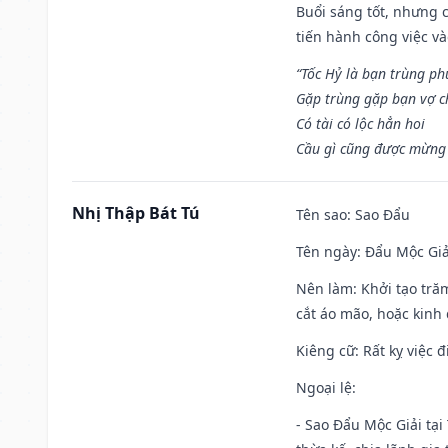
Buổi sáng tốt, nhưng 
tiến hành công việc v
“Tốc Hỷ là bạn trùng p
Gặp trùng gặp bạn vợ c
Có tài có lộc hẳn hoi
Cầu gì cũng được mừng 
Nhị Thập Bát Tú
Tên sao
: Sao Đẩu
Tên ngày
: Đẩu Mộc Giả
Nên làm
: Khởi tạo tră
cắt áo mão, hoặc kinh
Kiêng cữ
: Rất kỵ việc
Ngoại lệ
:
- Sao Đẩu Mộc Giải tại