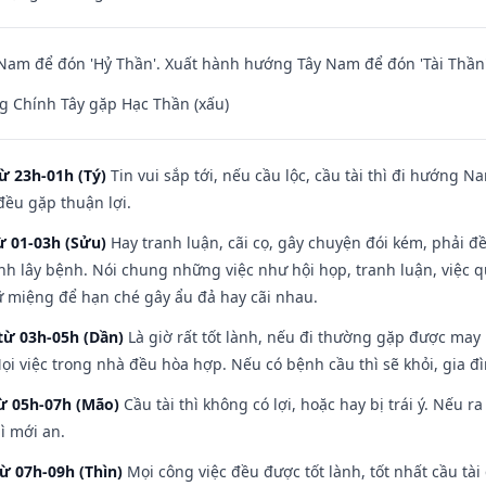
am để đón 'Hỷ Thần'. Xuất hành hướng Tây Nam để đón 'Tài Thần'
g Chính Tây gặp Hạc Thần (xấu)
ừ 23h-01h (Tý)
Tin vui sắp tới, nếu cầu lộc, cầu tài thì đi hướng 
đều gặp thuận lợi.
ừ 01-03h (Sửu)
Hay tranh luận, cãi cọ, gây chuyện đói kém, phải đ
nh lây bệnh. Nói chung những việc như hội họp, tranh luận, việc q
iữ miệng để hạn ché gây ẩu đả hay cãi nhau.
từ 03h-05h (Dần)
Là giờ rất tốt lành, nếu đi thường gặp được may
ọi việc trong nhà đều hòa hợp. Nếu có bệnh cầu thì sẽ khỏi, gia 
từ 05h-07h (Mão)
Cầu tài thì không có lợi, hoặc hay bị trái ý. Nếu r
ì mới an.
từ 07h-09h (Thìn)
Mọi công việc đều được tốt lành, tốt nhất cầu t