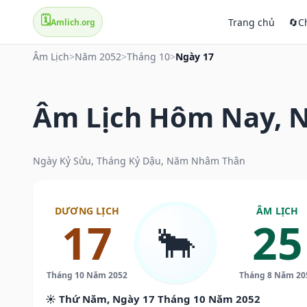
🗓️
Trang chủ
🔄
C
Amlich.org
Âm Lịch
>
Năm 2052
>
Tháng 10
>
Ngày 17
Âm Lịch Hôm Nay, N
Ngày Kỷ Sửu, Tháng Kỷ Dậu, Năm Nhâm Thân
DƯƠNG LỊCH
ÂM LỊCH
17
25
🐂
Tháng 10 Năm 2052
Tháng 8 Năm 20
☀️ Thứ Năm, Ngày 17 Tháng 10 Năm 2052