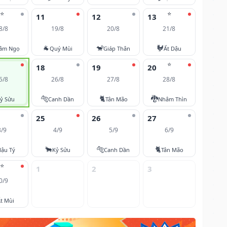
⭐
⭐
11
12
13
8/8
19/8
20/8
21/8
🐐
🐒
🐓
âm Ngọ
Quý Mùi
Giáp Thân
Ất Dậu
⭐
18
19
20
5/8
26/8
27/8
28/8
🐅
🐈
🐉
ỷ Sửu
Canh Dần
Tân Mão
Nhâm Thìn
25
26
27
3/9
4/9
5/9
6/9
🐂
🐅
🐈
ậu Tý
Kỷ Sửu
Canh Dần
Tân Mão
⭐
1
2
3
0/9
t Mùi