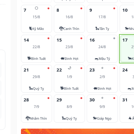
🌕
7
8
9
10
15/8
16/8
17/8
1
🐈
🐉
🐍
🐎
Kỷ Mão
Canh Thìn
Tân Tỵ
Nh
14
15
16
17
22/8
23/8
24/8
2
🐕
🐖
🐀
🐂
Bính Tuất
Đinh Hợi
Mậu Tý
K
🌙
⭐
21
22
23
24
29/8
1/9
2/9
🐍
🐕
🐖
🐀
Quý Tỵ
Bính Tuất
Đinh Hợi
M
⭐
28
29
30
31
7/9
8/9
9/9
1
🐉
🐍
🐎
🐐
Nhâm Thìn
Quý Tỵ
Giáp Ngọ
Ấ