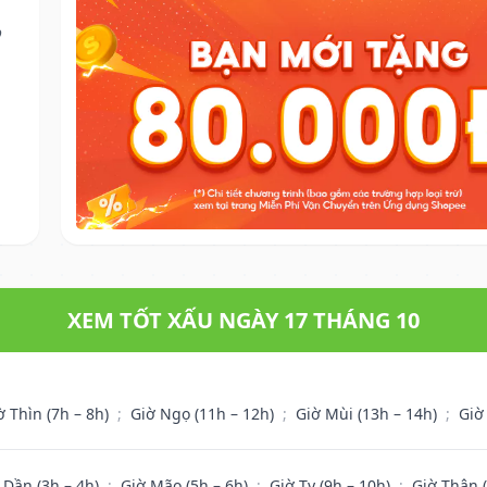
o
XEM TỐT XẤU NGÀY 17 THÁNG 10
ờ Thìn (7h – 8h)
;
Giờ Ngọ (11h – 12h)
;
Giờ Mùi (13h – 14h)
;
Giờ
 Dần (3h – 4h)
;
Giờ Mão (5h – 6h)
;
Giờ Tỵ (9h – 10h)
;
Giờ Thân 