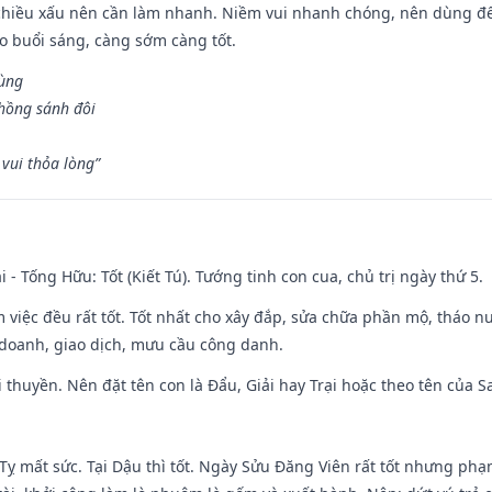
chiều xấu nên cần làm nhanh. Niềm vui nhanh chóng, nên dùng để 
ào buổi sáng, càng sớm càng tốt.
hùng
hồng sánh đôi
vui thỏa lòng”
i - Tống Hữu: Tốt (Kiết Tú). Tướng tinh con cua, chủ trị ngày thứ 5.
m việc đều rất tốt. Tốt nhất cho xây đắp, sửa chữa phần mộ, tháo nư
 doanh, giao dịch, mưu cầu công danh.
 đi thuyền. Nên đặt tên con là Đẩu, Giải hay Trại hoặc theo tên của
 Tỵ mất sức. Tại Dậu thì tốt. Ngày Sửu Đăng Viên rất tốt nhưng ph