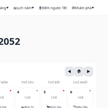
háng
📖
Lịch năm
🧧
Đếm ngược Tết
🧭
Khám phá
▼
▼
▼
2052
 NĂM
THỨ SÁU
THỨ BẢY
CHỦ NHẬT
4
5
6
1/8
12/8
13/8
14/8
🐀
🐂
🐅
Ất Hợi
Bính Tý
Đinh Sửu
Mậu Dần