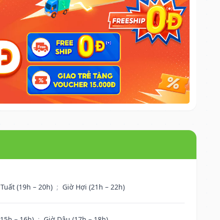
 Tuất (19h – 20h)
;
Giờ Hợi (21h – 22h)
(15h – 16h)
;
Giờ Dậu (17h – 18h)