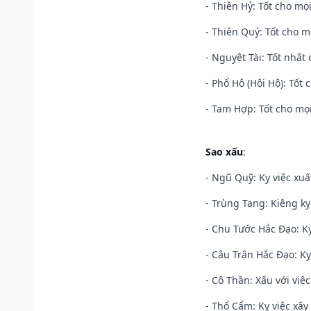
- Thiên Hỷ: Tốt cho mọi
- Thiên Quý: Tốt cho mọ
- Nguyệt Tài: Tốt nhất 
- Phổ Hộ (Hội Hộ): Tốt 
- Tam Hợp: Tốt cho mọi
Sao xấu
:
- Ngũ Quỹ: Kỵ việc xuấ
- Trùng Tang: Kiêng kỵ
- Chu Tước Hắc Đạo: Kỵ
- Câu Trận Hắc Đạo: Kỵ
- Cô Thần: Xấu với việc
- Thổ Cẩm: Kỵ việc xây