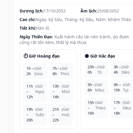
Dương lịch:
17/10/2052
Âm lịch:
25/08/2052
Can chi:
Ngày: Kỷ Sửu, Tháng: Kỷ Dậu, Năm: Nhâm Thân
Tiết khí:
Hàn lộ
Ngày Thiên Đạo:
Xuất hành cầu tài nên tránh, dù được
cũng rất tốn kém, thất lý mà thua
⏱️ Giờ Hoàng đạo
🌑 Giờ Hắc đạo
23h –
(Giờ
3h –
(Giờ
1h –
(Giờ
7h –
(Giờ
0h
Tí)
4h
Dần)
2h
Sửu)
8h
Thìn)
5h –
(Giờ
9h –
(Giờ
11h
(Giờ
13h
(Giờ
6h
Mão)
10h
Tỵ)
–
Ngọ)
–
Mùi)
12h
14h
15h
(Giờ
17h
(Giờ
–
Thân)
–
Dậu)
19h
(Giờ
21h
(Giờ
16h
18h
–
Tuất)
–
Hợi)
20h
22h