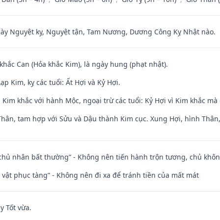
 Nguyệt kỵ, Nguyệt tận, Tam Nương, Dương Công Kỵ Nhật nào.
 khắc Can (Hỏa khắc Kim), là ngày hung (phạt nhật).
p Kim, kỵ các tuổi: Ất Hợi và Kỷ Hợi.
Kim khắc với hành Mộc, ngoại trừ các tuổi: Kỷ Hợi vì Kim khắc mà 
Thân, tam hợp với Sửu và Dậu thành Kim cục. Xung Hợi, hình Thân, 
 chủ nhân bất thường” - Không nên tiến hành trộn tương, chủ kh
ài vật phục tàng” - Không nên đi xa để tránh tiền của mất mát
y Tốt vừa.