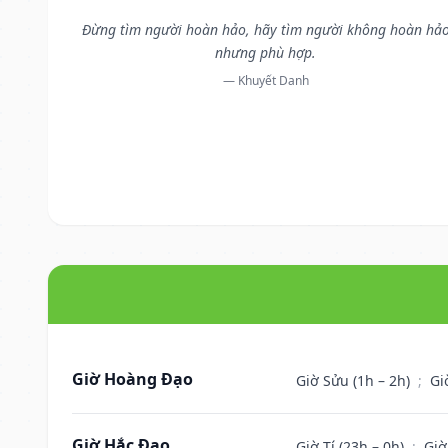
Đừng tìm người hoàn hảo, hãy tìm người không hoàn hả
nhưng phù hợp.
— Khuyết Danh
Giờ Hoàng Đạo
Giờ Sửu (1h – 2h)
;
Gi
Giờ Hắc Đạo
Giờ Tí (23h – 0h)
;
Giờ