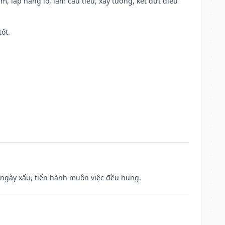
m, lấp hang lỗ, làm cầu tiêu, xây tường, kết dứt điều
tốt.
à ngày xấu, tiến hành muôn việc đều hung.