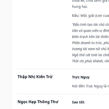
thừa kế, chia lãnh gia
hung hại.
Đẩu: Mộc giải (con cua)
“Đẩu tinh tạo tác chủ ch
Văn vũ quan viên vị đỉnh
Điền trạch tiền tài thiên
Phần doanh tu trúc, ph
Vượng tài nam nữ chủ h
Ngộ thử cát tinh lai chi
Thời chi phúc khánh, vĩn
Thập Nhị Kiến Trừ
Trực Nguy
Nói đến Trực Nguy là 
Ngọc Hạp Thông Thư
Sao tốt
: