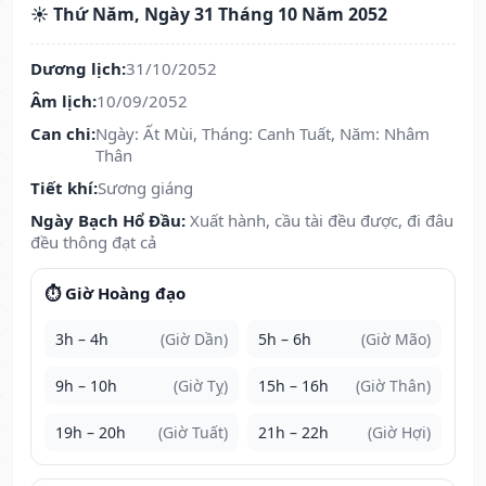
☀️ Thứ Năm, Ngày 31 Tháng 10 Năm 2052
Dương lịch:
31/10/2052
Âm lịch:
10/09/2052
Can chi:
Ngày: Ất Mùi, Tháng: Canh Tuất, Năm: Nhâm
Thân
Tiết khí:
Sương giáng
Ngày Bạch Hổ Đầu:
Xuất hành, cầu tài đều được, đi đâu
đều thông đạt cả
⏱️ Giờ Hoàng đạo
3h – 4h
(Giờ Dần)
5h – 6h
(Giờ Mão)
9h – 10h
(Giờ Tỵ)
15h – 16h
(Giờ Thân)
19h – 20h
(Giờ Tuất)
21h – 22h
(Giờ Hợi)