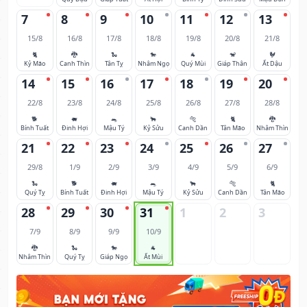
7
8
9
10
11
12
13
15/8
16/8
17/8
18/8
19/8
20/8
21/8
🐈
🐉
🐍
🐎
🐐
🐒
🐓
Kỷ Mão
Canh Thìn
Tân Tỵ
Nhâm Ngọ
Quý Mùi
Giáp Thân
Ất Dậu
14
15
16
17
18
19
20
22/8
23/8
24/8
25/8
26/8
27/8
28/8
🐕
🐖
🐀
🐂
🐅
🐈
🐉
Bính Tuất
Đinh Hợi
Mậu Tý
Kỷ Sửu
Canh Dần
Tân Mão
Nhâm Thìn
21
22
23
24
25
26
27
29/8
1/9
2/9
3/9
4/9
5/9
6/9
🐍
🐕
🐖
🐀
🐂
🐅
🐈
Quý Tỵ
Bính Tuất
Đinh Hợi
Mậu Tý
Kỷ Sửu
Canh Dần
Tân Mão
28
29
30
31
1
2
3
7/9
8/9
9/9
10/9
🐉
🐍
🐎
🐐
Nhâm Thìn
Quý Tỵ
Giáp Ngọ
Ất Mùi