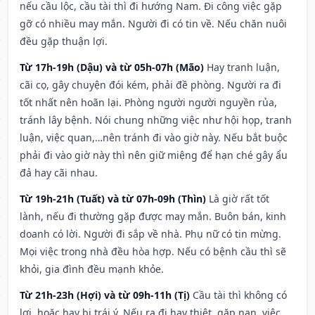
nếu cầu lộc, cầu tài thì đi hướng Nam. Đi công việc gặp
gỡ có nhiều may mắn. Người đi có tin về. Nếu chăn nuôi
đều gặp thuận lợi.
Từ 17h-19h (Dậu) và từ 05h-07h (Mão)
Hay tranh luận,
cãi cọ, gây chuyện đói kém, phải đề phòng. Người ra đi
tốt nhất nên hoãn lại. Phòng người người nguyền rủa,
tránh lây bệnh. Nói chung những việc như hội họp, tranh
luận, việc quan,…nên tránh đi vào giờ này. Nếu bắt buộc
phải đi vào giờ này thì nên giữ miệng để hạn ché gây ẩu
đả hay cãi nhau.
Từ 19h-21h (Tuất) và từ 07h-09h (Thìn)
Là giờ rất tốt
lành, nếu đi thường gặp được may mắn. Buôn bán, kinh
doanh có lời. Người đi sắp về nhà. Phụ nữ có tin mừng.
Mọi việc trong nhà đều hòa hợp. Nếu có bệnh cầu thì sẽ
khỏi, gia đình đều mạnh khỏe.
Từ 21h-23h (Hợi) và từ 09h-11h (Tị)
Cầu tài thì không có
lợi, hoặc hay bị trái ý. Nếu ra đi hay thiệt, gặp nạn, việc