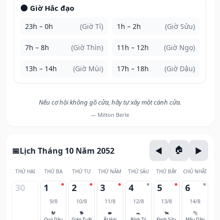
🌑 Giờ Hắc đạo
23h – 0h
(Giờ Tí)
1h – 2h
(Giờ Sửu)
7h – 8h
(Giờ Thìn)
11h – 12h
(Giờ Ngọ)
13h – 14h
(Giờ Mùi)
17h – 18h
(Giờ Dậu)
Nếu cơ hội không gõ cửa, hãy tự xây một cánh cửa.
— Milton Berle
Lịch Tháng 10 Năm 2052
THỨ HAI
THỨ BA
THỨ TƯ
THỨ NĂM
THỨ SÁU
THỨ BẢY
CHỦ NHẬT
30
1
2
3
4
5
6
9/8
10/8
11/8
12/8
13/8
14/8
🐓
🐕
🐖
🐀
🐂
🐅
Quý Dậu
Giáp Tuất
Ất Hợi
Bính Tý
Đinh Sửu
Mậu Dần