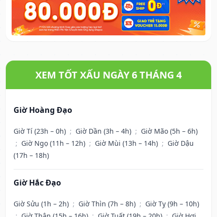
XEM TỐT XẤU NGÀY 6 THÁNG 4
Giờ Hoàng Đạo
Giờ Tí (23h – 0h)
;
Giờ Dần (3h – 4h)
;
Giờ Mão (5h – 6h)
;
Giờ Ngọ (11h – 12h)
;
Giờ Mùi (13h – 14h)
;
Giờ Dậu
(17h – 18h)
Giờ Hắc Đạo
Giờ Sửu (1h – 2h)
;
Giờ Thìn (7h – 8h)
;
Giờ Tỵ (9h – 10h)
;
Giờ Thân (15h – 16h)
;
Giờ Tuất (19h – 20h)
;
Giờ Hợi