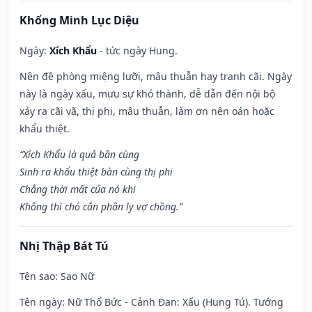
Khổng Minh Lục Diệu
Ngày:
Xích Khẩu
- tức ngày Hung.
Nên đề phòng miệng lưỡi, mâu thuẫn hay tranh cãi. Ngày
này là ngày xấu, mưu sự khó thành, dễ dẫn đến nội bộ
xảy ra cãi vã, thị phi, mâu thuẫn, làm ơn nên oán hoặc
khẩu thiệt.
“Xích Khẩu là quả bần cùng
Sinh ra khẩu thiệt bàn cùng thị phi
Chẳng thời mất của nó khi
Không thì chó cắn phân ly vợ chồng.”
Nhị Thập Bát Tú
Tên sao
: Sao Nữ
Tên ngày
: Nữ Thổ Bức - Cảnh Đan: Xấu (Hung Tú). Tướng