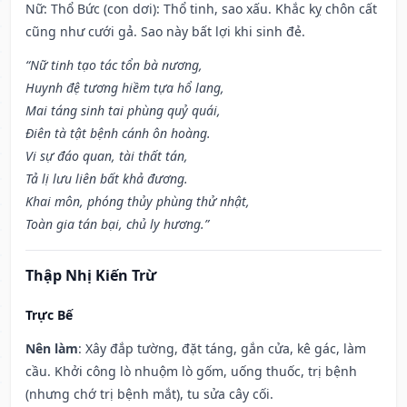
Nữ: Thổ Bức (con dơi): Thổ tinh, sao xấu. Khắc kỵ chôn cất
cũng như cưới gả. Sao này bất lợi khi sinh đẻ.
“Nữ tinh tạo tác tổn bà nương,
Huynh đệ tương hiềm tựa hổ lang,
Mai táng sinh tai phùng quỷ quái,
Điên tà tật bệnh cánh ôn hoàng.
Vi sự đáo quan, tài thất tán,
Tả lị lưu liên bất khả đương.
Khai môn, phóng thủy phùng thử nhật,
Toàn gia tán bại, chủ ly hương.”
Thập Nhị Kiến Trừ
Trực Bế
Nên làm
: Xây đắp tường, đặt táng, gắn cửa, kê gác, làm
cầu. Khởi công lò nhuộm lò gốm, uống thuốc, trị bệnh
(nhưng chớ trị bệnh mắt), tu sửa cây cối.