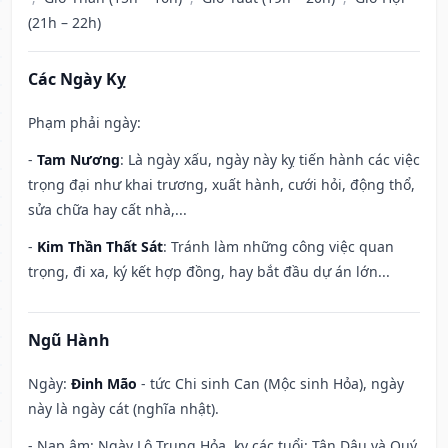
(21h – 22h)
Các Ngày Kỵ
Phạm phải ngày:
-
Tam Nương
: Là ngày xấu, ngày này kỵ tiến hành các việc
trọng đại như khai trương, xuất hành, cưới hỏi, động thổ,
sửa chữa hay cất nhà,...
-
Kim Thần Thất Sát
: Tránh làm những công việc quan
trọng, đi xa, ký kết hợp đồng, hay bắt đầu dự án lớn...
Ngũ Hành
Ngày:
Đinh Mão
- tức Chi sinh Can (Mộc sinh Hỏa), ngày
này là ngày cát (nghĩa nhật).
- Nạp âm: Ngày Lô Trung Hỏa, kỵ các tuổi: Tân Dậu và Quý