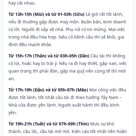
hay cãi nhau.
Từ 13h-15h (Mùi) và từ 01-03h (Sửu)
Là giờ rất tốt lành,
nếu đi thường gặp được may mắn. Buôn bán, kinh doanh
có lời. Người đi sắp về nhà. Phụ nữ có tin mừng. Mọi việc
trong nhà đều hòa hợp. Nếu có bệnh cầu thì sẽ khỏi, gia
đình đều mạnh khỏe.
Từ 15h-17h (Thân) và từ 03h-05h (Dần)
Cầu tài thì không
có lợi, hoặc hay bị trái ý. Nếu ra đi hay thiệt, gặp nạn, việc
quan trọng thì phải đòn, gặp ma quỷ nên cúng tế thì mới
an.
Từ 17h-19h (Dậu) và từ 05h-07h (Mão)
Mọi công việc đều
được tốt lành, tốt nhất cầu tài đi theo hướng Tây Nam –
Nhà cửa được yên lành. Người xuất hành thì đều bình
yên.
Từ 19h-21h (Tuất) và từ 07h-09h (Thìn)
Mưu sự khó
thành, cầu lộc, cầu tài mờ mịt. Kiện cáo tốt nhất nên hoãn