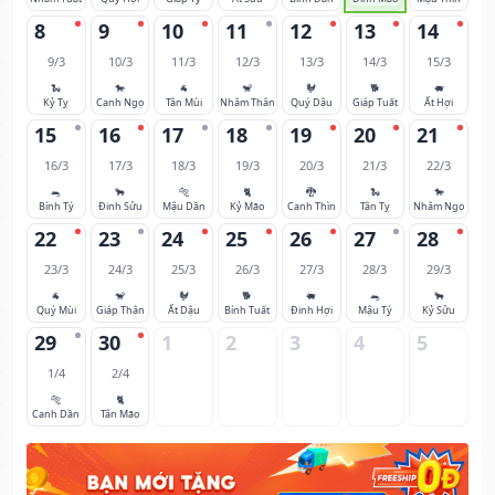
8
9
10
11
12
13
14
9/3
10/3
11/3
12/3
13/3
14/3
15/3
🐍
🐎
🐐
🐒
🐓
🐕
🐖
Kỷ Tỵ
Canh Ngọ
Tân Mùi
Nhâm Thân
Quý Dậu
Giáp Tuất
Ất Hợi
15
16
17
18
19
20
21
16/3
17/3
18/3
19/3
20/3
21/3
22/3
🐀
🐂
🐅
🐈
🐉
🐍
🐎
Bính Tý
Đinh Sửu
Mậu Dần
Kỷ Mão
Canh Thìn
Tân Tỵ
Nhâm Ngọ
22
23
24
25
26
27
28
23/3
24/3
25/3
26/3
27/3
28/3
29/3
🐐
🐒
🐓
🐕
🐖
🐀
🐂
Quý Mùi
Giáp Thân
Ất Dậu
Bính Tuất
Đinh Hợi
Mậu Tý
Kỷ Sửu
29
30
1
2
3
4
5
1/4
2/4
🐅
🐈
Canh Dần
Tân Mão