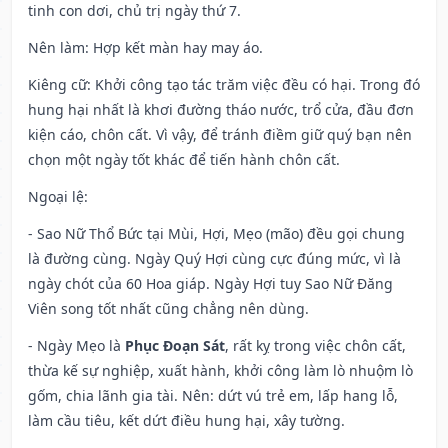
tinh con dơi, chủ trị ngày thứ 7.
Nên làm
: Hợp kết màn hay may áo.
Kiêng cữ
: Khởi công tạo tác trăm việc đều có hại. Trong đó
hung hại nhất là khơi đường tháo nước, trổ cửa, đầu đơn
kiện cáo, chôn cất. Vì vậy, để tránh điềm giữ quý bạn nên
chọn một ngày tốt khác để tiến hành chôn cất.
Ngoại lệ
:
- Sao Nữ Thổ Bức tại Mùi, Hợi, Mẹo (mão) đều gọi chung
là đường cùng. Ngày Quý Hợi cùng cực đúng mức, vì là
ngày chót của 60 Hoa giáp. Ngày Hợi tuy Sao Nữ Đăng
Viên song tốt nhất cũng chẳng nên dùng.
- Ngày Mẹo là
Phục Đoạn Sát
, rất kỵ trong việc chôn cất,
thừa kế sự nghiệp, xuất hành, khởi công làm lò nhuộm lò
gốm, chia lãnh gia tài. Nên: dứt vú trẻ em, lấp hang lỗ,
làm cầu tiêu, kết dứt điều hung hại, xây tường.