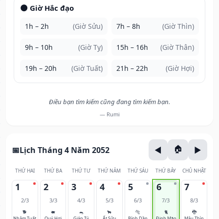
🌑 Giờ Hắc đạo
1h – 2h
(Giờ Sửu)
7h – 8h
(Giờ Thìn)
9h – 10h
(Giờ Tỵ)
15h – 16h
(Giờ Thân)
19h – 20h
(Giờ Tuất)
21h – 22h
(Giờ Hợi)
Điều bạn tìm kiếm cũng đang tìm kiếm bạn.
— Rumi
Lịch Tháng 4 Năm 2052
THỨ HAI
THỨ BA
THỨ TƯ
THỨ NĂM
THỨ SÁU
THỨ BẢY
CHỦ NHẬT
1
2
3
4
5
6
7
2/3
3/3
4/3
5/3
6/3
7/3
8/3
🐕
🐖
🐀
🐂
🐅
🐈
🐉
Nhâm Tuất
Quý Hợi
Giáp Tý
Ất Sửu
Bính Dần
Đinh Mão
Mậu Thìn