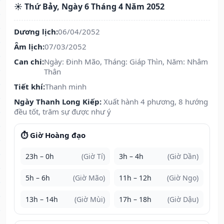
☀️ Thứ Bảy, Ngày 6 Tháng 4 Năm 2052
Dương lịch:
06/04/2052
Âm lịch:
07/03/2052
Can chi:
Ngày: Đinh Mão, Tháng: Giáp Thìn, Năm: Nhâm
Thân
Tiết khí:
Thanh minh
Ngày Thanh Long Kiếp:
Xuất hành 4 phương, 8 hướng
đều tốt, trăm sự được như ý
⏱️ Giờ Hoàng đạo
23h – 0h
(Giờ Tí)
3h – 4h
(Giờ Dần)
5h – 6h
(Giờ Mão)
11h – 12h
(Giờ Ngọ)
13h – 14h
(Giờ Mùi)
17h – 18h
(Giờ Dậu)