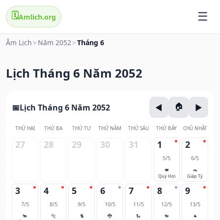
🗓️
Amlich.org
Âm Lịch
>
Năm 2052
>
Tháng 6
Lịch Tháng 6 Năm 2052
Lịch Tháng 6 Năm 2052
THỨ HAI
THỨ BA
THỨ TƯ
THỨ NĂM
THỨ SÁU
THỨ BẢY
CHỦ NHẬT
27
28
29
30
31
1
2
5/5
6/5
🐖
🐀
Quý Hợi
Giáp Tý
3
4
5
6
7
8
9
7/5
8/5
9/5
10/5
11/5
12/5
13/5
🐂
🐅
🐈
🐉
🐍
🐎
🐐