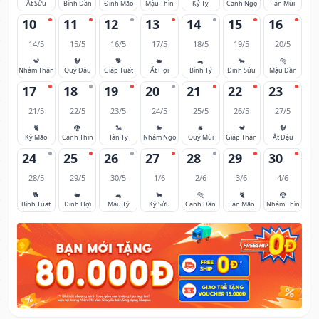
Ất Sửu
Bính Dần
Đinh Mão
Mậu Thìn
Kỷ Tỵ
Canh Ngọ
Tân Mùi
10
11
12
13
14
15
16
14/5
15/5
16/5
17/5
18/5
19/5
20/5
🐒
🐓
🐕
🐖
🐀
🐂
🐅
Nhâm Thân
Quý Dậu
Giáp Tuất
Ất Hợi
Bính Tý
Đinh Sửu
Mậu Dần
17
18
19
20
21
22
23
21/5
22/5
23/5
24/5
25/5
26/5
27/5
🐈
🐉
🐍
🐎
🐐
🐒
🐓
Kỷ Mão
Canh Thìn
Tân Tỵ
Nhâm Ngọ
Quý Mùi
Giáp Thân
Ất Dậu
24
25
26
27
28
29
30
28/5
29/5
30/5
1/6
2/6
3/6
4/6
🐕
🐖
🐀
🐂
🐅
🐈
🐉
Bính Tuất
Đinh Hợi
Mậu Tý
Kỷ Sửu
Canh Dần
Tân Mão
Nhâm Thìn