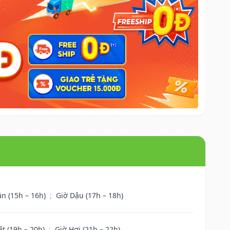
ân (15h – 16h)
;
Giờ Dậu (17h – 18h)
ất (19h – 20h)
;
Giờ Hợi (21h – 22h)