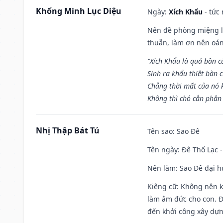
Khổng Minh Lục Diệu
Ngày:
Xích Khẩu
- tức
Nên đề phòng miệng lư
thuẫn, làm ơn nên oán
“Xích Khẩu là quả bần 
Sinh ra khẩu thiệt bàn c
Chẳng thời mất của nó 
Không thì chó cắn phân 
Nhị Thập Bát Tú
Tên sao
: Sao Đê
Tên ngày
: Đê Thổ Lạc 
Nên làm
: Sao Đê đại 
Kiêng cữ
: Không nên k
làm âm đức cho con. Đâ
đến khởi công xây dựn