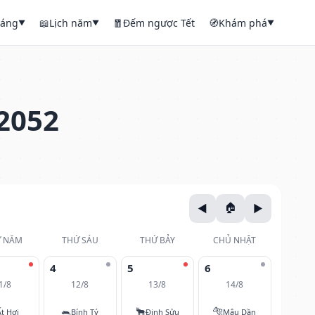
háng
📖
Lịch năm
🧧
Đếm ngược Tết
🧭
Khám phá
▼
▼
▼
2052
 NĂM
THỨ SÁU
THỨ BẢY
CHỦ NHẬT
4
5
6
1/8
12/8
13/8
14/8
🐀
🐂
🐅
Ất Hợi
Bính Tý
Đinh Sửu
Mậu Dần