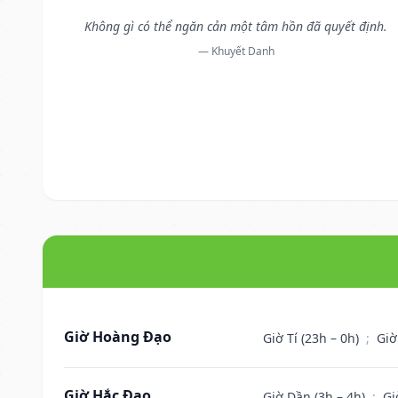
Không gì có thể ngăn cản một tâm hồn đã quyết định.
— Khuyết Danh
Giờ Hoàng Đạo
Giờ Tí (23h – 0h)
;
Giờ
Giờ Hắc Đạo
Giờ Dần (3h – 4h)
;
Gi