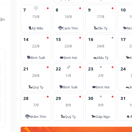
🌕
7
8
9
10
15/8
16/8
17/8
1
hân
🐈
🐉
🐍
🐎
Kỷ Mão
Canh Thìn
Tân Tỵ
Nh
14
15
16
17
22/8
23/8
24/8
2
🐕
🐖
🐀
🐂
Bính Tuất
Đinh Hợi
Mậu Tý
K
🌙
⭐
21
22
23
24
29/8
1/9
2/9
🐍
🐕
🐖
🐀
Quý Tỵ
Bính Tuất
Đinh Hợi
M
⭐
28
29
30
31
7/9
8/9
9/9
1
🐉
🐍
🐎
🐐
Nhâm Thìn
Quý Tỵ
Giáp Ngọ
Ấ