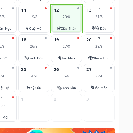
⭐
⭐
11
12
13
8/8
19/8
20/8
21/8
🐐
🐒
🐓
âm Ngọ
Quý Mùi
Giáp Thân
Ất Dậu
⭐
18
19
20
5/8
26/8
27/8
28/8
🐅
🐈
🐉
ỷ Sửu
Canh Dần
Tân Mão
Nhâm Thìn
25
26
27
3/9
4/9
5/9
6/9
🐂
🐅
🐈
ậu Tý
Kỷ Sửu
Canh Dần
Tân Mão
⭐
1
2
3
0/9
t Mùi