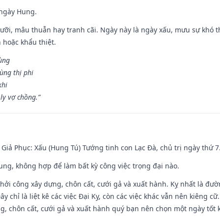
 ngày Hung.
ỡi, mâu thuẫn hay tranh cãi. Ngày này là ngày xấu, mưu sự khó thà
 hoặc khẩu thiệt.
cùng
ùng thị phi
khi
ly vợ chồng.”
- Giả Phục: Xấu (Hung Tú) Tướng tinh con Lạc Đà, chủ trị ngày thứ 7
hung, không hợp để làm bất kỳ công việc trọng đại nào.
hởi công xây dựng, chôn cất, cưới gả và xuất hành. Kỵ nhất là đư
y chỉ là liệt kê các việc Đại Kỵ, còn các việc khác vẫn nên kiêng cữ
g, chôn cất, cưới gả và xuất hành quý bạn nên chọn một ngày tốt 