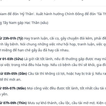
am để đón 'Hỷ Thần'. Xuất hành hướng Chính Đông để đón 'Tài Th
g Tây Nam gặp Hạc Thần (xấu)
ừ 23h-01h (Tý)
Hay tranh luận, cãi cọ, gây chuyện đói kém, phải đ
nh lây bệnh. Nói chung những việc như hội họp, tranh luận, việc q
iữ miệng để hạn ché gây ẩu đả hay cãi nhau.
ừ 01-03h (Sửu)
Là giờ rất tốt lành, nếu đi thường gặp được may mắ
ọi việc trong nhà đều hòa hợp. Nếu có bệnh cầu thì sẽ khỏi, gia 
từ 03h-05h (Dần)
Cầu tài thì không có lợi, hoặc hay bị trái ý. Nếu r
ế thì mới an.
từ 05h-07h (Mão)
Mọi công việc đều được tốt lành, tốt nhất cầu tà
h yên.
từ 07h-09h (Thìn)
Mưu sự khó thành, cầu lộc, cầu tài mờ mịt. Kiện c