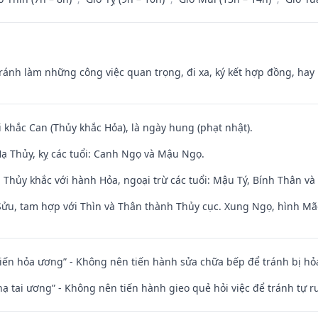
Tránh làm những công việc quan trọng, đi xa, ký kết hợp đồng, hay 
i khắc Can (Thủy khắc Hỏa), là ngày hung (phạt nhật).
ạ Thủy, kỵ các tuổi: Canh Ngọ và Mậu Ngọ.
 Thủy khắc với hành Hỏa, ngoại trừ các tuổi: Mậu Tý, Bính Thân 
 Sửu, tam hợp với Thìn và Thân thành Thủy cục. Xung Ngọ, hình Mão
t kiến hỏa ương” - Không nên tiến hành sửa chữa bếp để tránh bị hỏa
nhạ tai ương” - Không nên tiến hành gieo quẻ hỏi việc để tránh tự r