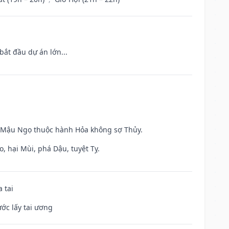
bắt đầu dự án lớn...
và Mậu Ngọ thuộc hành Hỏa không sợ Thủy.
, hại Mùi, phá Dậu, tuyệt Tỵ.
 tai
ước lấy tai ương