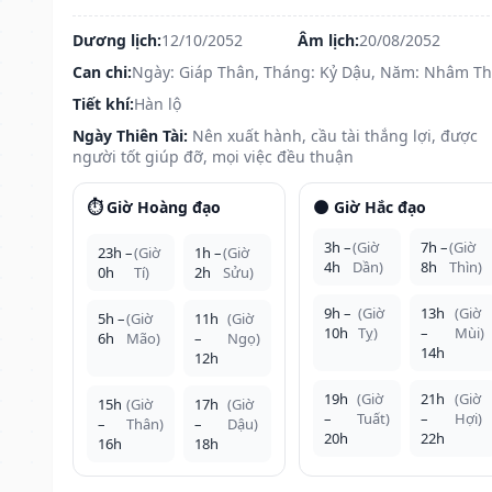
Dương lịch:
12/10/2052
Âm lịch:
20/08/2052
Can chi:
Ngày: Giáp Thân, Tháng: Kỷ Dậu, Năm: Nhâm T
Tiết khí:
Hàn lộ
Ngày Thiên Tài:
Nên xuất hành, cầu tài thắng lợi, được
người tốt giúp đỡ, mọi việc đều thuận
⏱️ Giờ Hoàng đạo
🌑 Giờ Hắc đạo
3h –
(Giờ
7h –
(Giờ
23h –
(Giờ
1h –
(Giờ
4h
Dần)
8h
Thìn)
0h
Tí)
2h
Sửu)
9h –
(Giờ
13h
(Giờ
5h –
(Giờ
11h
(Giờ
10h
Tỵ)
–
Mùi)
6h
Mão)
–
Ngọ)
14h
12h
19h
(Giờ
21h
(Giờ
15h
(Giờ
17h
(Giờ
–
Tuất)
–
Hợi)
–
Thân)
–
Dậu)
20h
22h
16h
18h