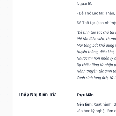
Ngoại lệ
:
- Đê Thổ Lạc tại: Thân,
Đê Thổ Lạc (con nhím):
“Đê tinh tạo tác chủ tai
Phí tận điền viên, thươ
Mai táng bất khả dụng 
Huyền thằng, điếu khả, 
Nhược thị hôn nhân ly b
Dạ chiêu lãng tử nhập 
Hành thuyền tắc định t
Cánh sinh lung ách, tử 
Thập Nhị Kiến Trừ
Trực Mãn
Nên làm
: Xuất hành, 
vào học kỹ nghệ, làm 