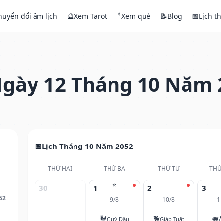
🃏
huyển đổi âm lịch
🔮
Xem Tarot
Xem quẻ
📝
Blog
📅
Lịch t
gày 12 Tháng 10 Năm 
Lịch Tháng 10 Năm 2052
THỨ HAI
THỨ BA
THỨ TƯ
THỨ
⭐
30
1
2
3
52
9/8
10/8
1
🐓
🐕
🐖
Quý Dậu
Giáp Tuất