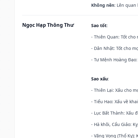
Không nên
: Lên quan
Ngọc Hạp Thông Thư
Sao tốt
:
- Thiên Quan: Tốt cho 
- Dân Nhật: Tốt cho mọ
- Tư Mệnh Hoàng Đạo: 
Sao xấu
:
- Thiên Lại: Xấu cho mọ
- Tiểu Hao: Xấu về khai
- Lục Bất Thành: Xấu đ
- Hà khôi, Cẩu Giảo: K
- Vãng Vong (Thổ Kỵ): K