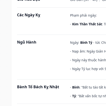
Các Ngày Kỵ
Phạm phải ngày:
-
Kim Thần Thất Sát
: 
Ngũ Hành
Ngày:
Bính Tý
- tức Ch
- Nạp âm: Ngày Giản H
- Ngày này thuộc hành
- Ngày Tý lục hợp với
Bành Tổ Bách Kỵ Nhật
-
Bính
: “Bất tu táo tấ
-
Tý
: “Bất vấn bốc tự 