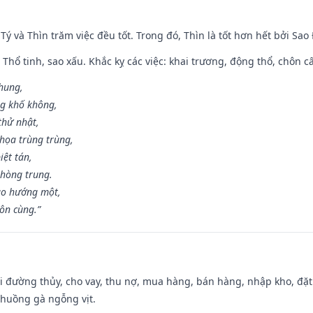
 Tý và Thìn trăm việc đều tốt. Trong đó, Thìn là tốt hơn hết bởi Sao
 Thổ tinh, sao xấu. Khắc kỵ các việc: khai trương, động thổ, chôn c
 hung,
ng khố không,
thử nhật,
họa trùng trùng,
iệt tán,
phòng trung.
ạo hướng một,
tôn cùng.”
đi đường thủy, cho vay, thu nợ, mua hàng, bán hàng, nhập kho, đặt
chuồng gà ngỗng vịt.