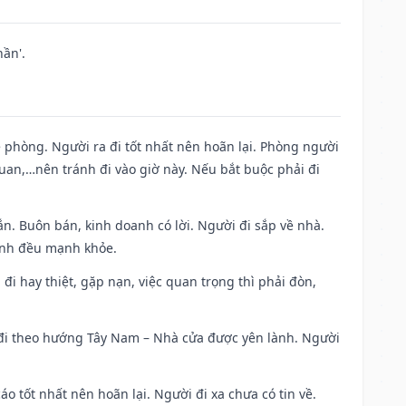
ần'.
ề phòng. Người ra đi tốt nhất nên hoãn lại. Phòng người
uan,…nên tránh đi vào giờ này. Nếu bắt buộc phải đi
n. Buôn bán, kinh doanh có lời. Người đi sắp về nhà.
đình đều mạnh khỏe.
a đi hay thiệt, gặp nạn, việc quan trọng thì phải đòn,
i đi theo hướng Tây Nam – Nhà cửa được yên lành. Người
áo tốt nhất nên hoãn lại. Người đi xa chưa có tin về.