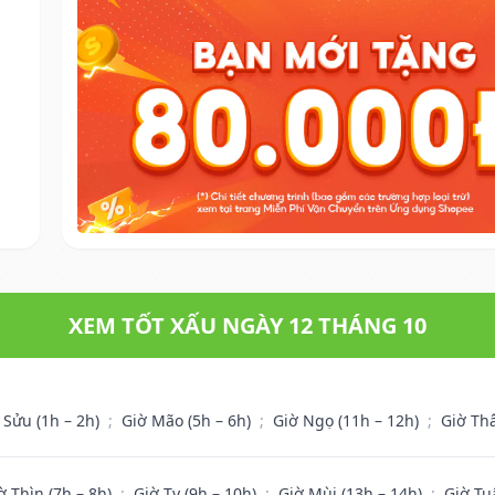
XEM TỐT XẤU NGÀY 12 THÁNG 10
 Sửu (1h – 2h)
;
Giờ Mão (5h – 6h)
;
Giờ Ngọ (11h – 12h)
;
Giờ Th
ờ Thìn (7h – 8h)
;
Giờ Tỵ (9h – 10h)
;
Giờ Mùi (13h – 14h)
;
Giờ Tu