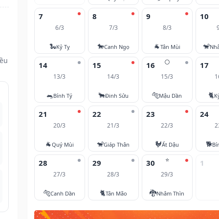
7
8
9
10
6/3
7/3
8/3
🐍
🐎
🐐
🐒
Kỷ Tỵ
Canh Ngọ
Tân Mùi
Nh
đều
🌕
14
15
16
17
13/3
14/3
15/3
1
🐀
🐂
🐅
🐈
Bính Tý
Đinh Sửu
Mậu Dần
K
21
22
23
24
20/3
21/3
22/3
2
🐐
🐒
🐓
🐕
Quý Mùi
Giáp Thân
Ất Dậu
Bí
⭐
28
29
30
1
27/3
28/3
29/3
🐅
🐈
🐉
Canh Dần
Tân Mão
Nhâm Thìn