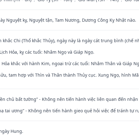
 Nguyệt kỵ, Nguyệt tận, Tam Nương, Dương Công Kỵ Nhật nào.
n khắc Chi (Thổ khắc Thủy), ngày này là ngày cát trung bình (chế nh
Lịch Hỏa, kỵ các tuổi: Nhâm Ngọ và Giáp Ngọ.
 Hỏa khắc với hành Kim, ngoại trừ các tuổi: Nhâm Thân và Giáp N
 Sửu, tam hợp với Thìn và Thân thành Thủy cục. Xung Ngọ, hình Mão
điền chủ bất tường” - Không nên tiến hành việc liên quan đến nhậ
nhạ tai ương” - Không nên tiến hành gieo quẻ hỏi việc để tránh tự r
 ngày Hung.