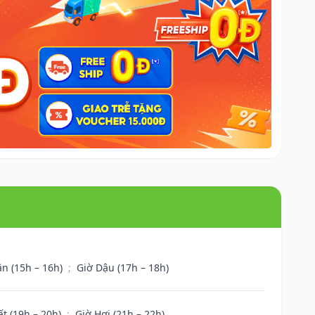
ân (15h – 16h)
;
Giờ Dậu (17h – 18h)
ất (19h – 20h)
;
Giờ Hợi (21h – 22h)