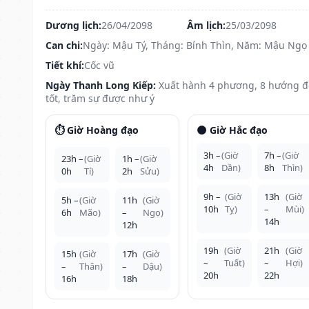
Dương lịch:
26/04/2098
Âm lịch:
25/03/2098
Can chi:
Ngày: Mậu Tý, Tháng: Bính Thìn, Năm: Mậu Ngọ
Tiết khí:
Cốc vũ
Ngày Thanh Long Kiếp:
Xuất hành 4 phương, 8 hướng 
tốt, trăm sự được như ý
⏱️ Giờ Hoàng đạo
🌑 Giờ Hắc đạo
3h –
(Giờ
7h –
(Giờ
23h –
(Giờ
1h –
(Giờ
4h
Dần)
8h
Thìn)
0h
Tí)
2h
Sửu)
9h –
(Giờ
13h
(Giờ
5h –
(Giờ
11h
(Giờ
10h
Tỵ)
–
Mùi)
6h
Mão)
–
Ngọ)
14h
12h
19h
(Giờ
21h
(Giờ
15h
(Giờ
17h
(Giờ
–
Tuất)
–
Hợi)
–
Thân)
–
Dậu)
20h
22h
16h
18h