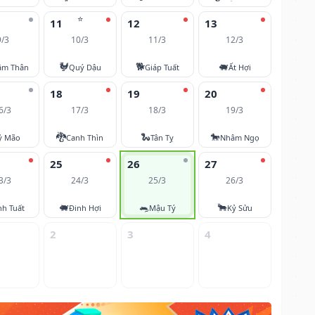
⭐
11
12
13
9/3
10/3
11/3
12/3
🐓
🐕
🐖
âm Thân
Quý Dậu
Giáp Tuất
Ất Hợi
18
19
20
6/3
17/3
18/3
19/3
🐉
🐍
🐎
ỷ Mão
Canh Thìn
Tân Tỵ
Nhâm Ngọ
25
26
27
3/3
24/3
25/3
26/3
🐖
🐀
🐂
nh Tuất
Đinh Hợi
Mậu Tý
Kỷ Sửu
2
3
4