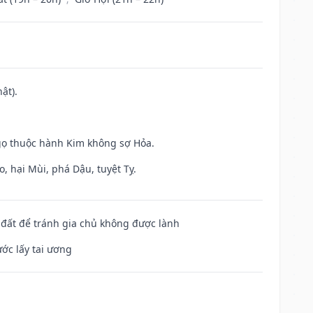
ật).
gọ thuộc hành Kim không sợ Hỏa.
, hại Mùi, phá Dậu, tuyệt Tỵ.
n đất để tránh gia chủ không được lành
ước lấy tai ương