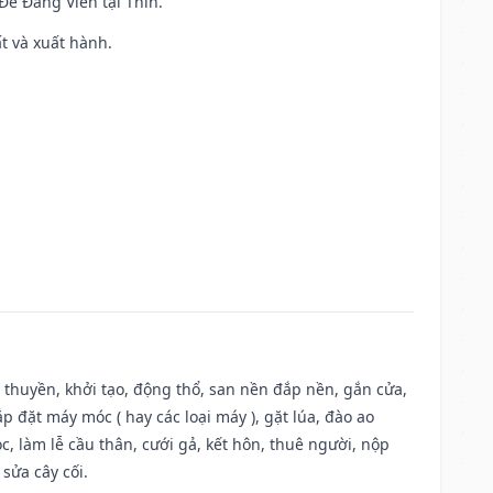
 Đê Đăng Viên tại Thìn.
ất và xuất hành.
u thuyền, khởi tạo, động thổ, san nền đắp nền, gắn cửa,
 đặt máy móc ( hay các loại máy ), gặt lúa, đào ao
, làm lễ cầu thân, cưới gả, kết hôn, thuê người, nộp
sửa cây cối.