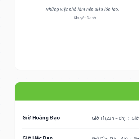
Những việc nhỏ làm nên điều lớn lao.
— Khuyết Danh
Giờ Hoàng Đạo
Giờ Tí (23h – 0h)
;
Giờ
Giờ Hắc Đạo
Giờ Dần (3h – 4h)
;
Gi