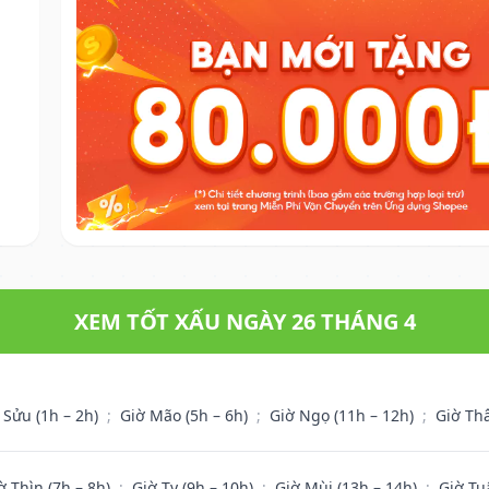
XEM TỐT XẤU NGÀY 26 THÁNG 4
 Sửu (1h – 2h)
;
Giờ Mão (5h – 6h)
;
Giờ Ngọ (11h – 12h)
;
Giờ Th
ờ Thìn (7h – 8h)
;
Giờ Tỵ (9h – 10h)
;
Giờ Mùi (13h – 14h)
;
Giờ Tu