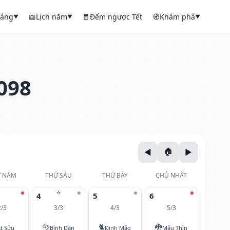
háng
📖
Lịch năm
🧧
Đếm ngược Tết
🧭
Khám phá
▼
▼
▼
098
 NĂM
THỨ SÁU
THỨ BẢY
CHỦ NHẬT
⭐
4
5
6
2/3
3/3
4/3
5/3
🐅
🐈
🐉
t Sửu
Bính Dần
Đinh Mão
Mậu Thìn