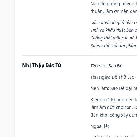
Nên đề phòng miệng lư
thuẫn, làm ơn nên oán
“Xích Khẩu là quả bần 
Sinh ra khẩu thiệt bàn c
Chẳng thời mất của nó 
Không thì chó cắn phân 
Nhị Thập Bát Tú
Tên sao
: Sao Đê
Tên ngày
: Đê Thổ Lạc 
Nên làm
: Sao Đê đại 
Kiêng cữ
: Không nên k
làm âm đức cho con. Đâ
đến khởi công xây dựn
Ngoại lệ
: