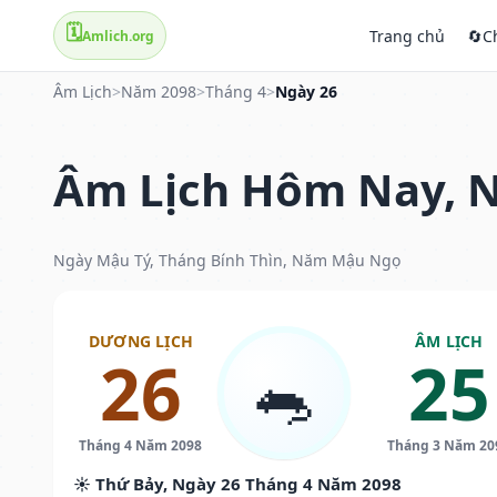
🗓️
Trang chủ
🔄
C
Amlich.org
Âm Lịch
>
Năm 2098
>
Tháng 4
>
Ngày 26
Âm Lịch Hôm Nay, N
Ngày Mậu Tý, Tháng Bính Thìn, Năm Mậu Ngọ
DƯƠNG LỊCH
ÂM LỊCH
26
25
🐀
Tháng 4 Năm 2098
Tháng 3 Năm 20
☀️ Thứ Bảy, Ngày 26 Tháng 4 Năm 2098