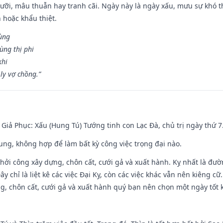
ỡi, mâu thuẫn hay tranh cãi. Ngày này là ngày xấu, mưu sự khó thà
 hoặc khẩu thiệt.
cùng
ùng thị phi
khi
ly vợ chồng.”
- Giả Phục: Xấu (Hung Tú) Tướng tinh con Lạc Đà, chủ trị ngày thứ 7
hung, không hợp để làm bất kỳ công việc trọng đại nào.
hởi công xây dựng, chôn cất, cưới gả và xuất hành. Kỵ nhất là đư
y chỉ là liệt kê các việc Đại Kỵ, còn các việc khác vẫn nên kiêng cữ
g, chôn cất, cưới gả và xuất hành quý bạn nên chọn một ngày tốt 