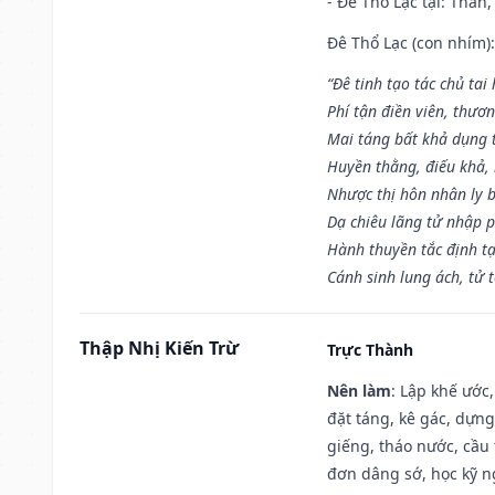
- Đê Thổ Lạc tại: Thân,
Đê Thổ Lạc (con nhím):
“Đê tinh tạo tác chủ tai
Phí tận điền viên, thươ
Mai táng bất khả dụng 
Huyền thằng, điếu khả, 
Nhược thị hôn nhân ly b
Dạ chiêu lãng tử nhập 
Hành thuyền tắc định t
Cánh sinh lung ách, tử 
Thập Nhị Kiến Trừ
Trực Thành
Nên làm
: Lập khế ước
đặt táng, kê gác, dựng
giếng, tháo nước, cầu 
đơn dâng sớ, học kỹ ng