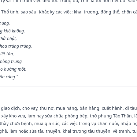
 Tý và Thìn trăm việc đều tốt. Trong đó, Thìn là tốt hơn hết bởi Sao
 Thổ tinh, sao xấu. Khắc kỵ các việc: khai trương, động thổ, chôn c
 hung,
ng khố không,
thử nhật,
họa trùng trùng,
iệt tán,
phòng trung.
ạo hướng một,
tôn cùng.”
, giao dịch, cho vay, thu nợ, mua hàng, bán hàng, xuất hành, đi tà
 xây kho vựa, làm hay sửa chữa phòng bếp, thờ phụng Táo Thần, lắp
thầy chữa bệnh, mua gia súc, các việc trong vụ chăn nuôi, nhập học
hệ, làm hoặc sửa tàu thuyền, khai trương tàu thuyền, vẽ tranh, tu 