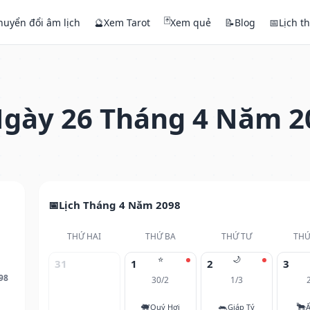
🃏
huyển đổi âm lịch
🔮
Xem Tarot
Xem quẻ
📝
Blog
📅
Lịch t
gày 26 Tháng 4 Năm 2
Lịch Tháng 4 Năm 2098
THỨ HAI
THỨ BA
THỨ TƯ
THỨ
⭐
🌙
31
1
2
3
98
30/2
1/3
🐖
🐀
🐂
Quý Hợi
Giáp Tý
Ấ