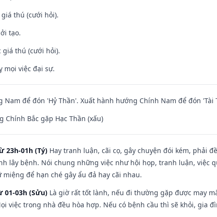
 giá thú (cưới hỏi).
ởi tạo.
giá thú (cưới hỏi).
ỵ mọi việc đại sự.
 Nam để đón 'Hỷ Thần'. Xuất hành hướng Chính Nam để đón 'Tài 
g Chính Bắc gặp Hạc Thần (xấu)
ừ 23h-01h (Tý)
Hay tranh luận, cãi cọ, gây chuyện đói kém, phải đ
nh lây bệnh. Nói chung những việc như hội họp, tranh luận, việc q
iữ miệng để hạn ché gây ẩu đả hay cãi nhau.
ừ 01-03h (Sửu)
Là giờ rất tốt lành, nếu đi thường gặp được may mắ
ọi việc trong nhà đều hòa hợp. Nếu có bệnh cầu thì sẽ khỏi, gia 