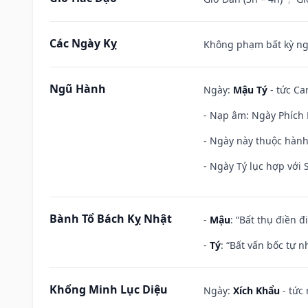
Các Ngày Kỵ
Không phạm bất kỳ ngày
Ngũ Hành
Ngày:
Mậu Tý
- tức Ca
- Nạp âm: Ngày Phích 
- Ngày này thuộc hành
- Ngày Tý lục hợp với
Bành Tổ Bách Kỵ Nhật
-
Mậu
: “Bất thụ điền 
-
Tý
: “Bất vấn bốc tự 
Khổng Minh Lục Diệu
Ngày:
Xích Khẩu
- tức