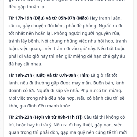
đều gặp thuận lợi.
Từ 17h-19h (Dậu) và từ 05h-07h (Mão)
Hay tranh luận,
cãi cọ, gây chuyện đói kém, phải đề phòng. Người ra đi
tốt nhất nên hoãn lại. Phòng người người nguyền rủa,
tránh lây bệnh. Nói chung những việc như hội họp, tranh
luận, việc quan,…nên tránh đi vào giờ này. Nếu bắt buộc
phải đi vào giờ này thì nên giữ miệng để hạn ché gây ẩu
đả hay cãi nhau.
Từ 19h-21h (Tuất) và từ 07h-09h (Thìn)
Là giờ rất tốt
lành, nếu đi thường gặp được may mắn. Buôn bán, kinh
doanh có lời. Người đi sắp về nhà. Phụ nữ có tin mừng.
Mọi việc trong nhà đều hòa hợp. Nếu có bệnh cầu thì sẽ
khỏi, gia đình đều mạnh khỏe.
Từ 21h-23h (Hợi) và từ 09h-11h (Tị)
Cầu tài thì không có
lợi, hoặc hay bị trái ý. Nếu ra đi hay thiệt, gặp nạn, việc
quan trọng thì phải đòn, gặp ma quỷ nên cúng tế thì mới