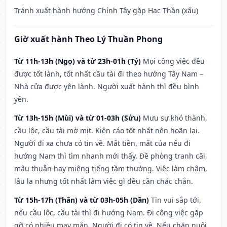
Tránh xuất hành hướng Chính Tây gặp Hạc Thần (xấu)
Giờ xuất hành Theo Lý Thuần Phong
Từ 11h-13h (Ngọ) và từ 23h-01h (Tý)
Mọi công việc đều
được tốt lành, tốt nhất cầu tài đi theo hướng Tây Nam –
Nhà cửa được yên lành. Người xuất hành thì đều bình
yên.
Từ 13h-15h (Mùi) và từ 01-03h (Sửu)
Mưu sự khó thành,
cầu lộc, cầu tài mờ mịt. Kiện cáo tốt nhất nên hoãn lại.
Người đi xa chưa có tin về. Mất tiền, mất của nếu đi
hướng Nam thì tìm nhanh mới thấy. Đề phòng tranh cãi,
mâu thuẫn hay miệng tiếng tầm thường. Việc làm chậm,
lâu la nhưng tốt nhất làm việc gì đều cần chắc chắn.
Từ 15h-17h (Thân) và từ 03h-05h (Dần)
Tin vui sắp tới,
nếu cầu lộc, cầu tài thì đi hướng Nam. Đi công việc gặp
gỡ có nhiều may mắn. Người đi có tin về. Nếu chăn nuôi