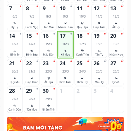
7
8
9
10
11
12
13
6/3
7/3
8/3
9/3
10/3
11/3
12/3
🐍
🐎
🐐
🐒
🐓
🐕
🐖
Kỷ Tỵ
Canh Ngọ
Tân Mùi
Nhâm Thân
Quý Dậu
Giáp Tuất
Ất Hợi
14
15
16
17
18
19
20
13/3
14/3
15/3
16/3
17/3
18/3
19/3
🐀
🐂
🐅
🐈
🐉
🐍
🐎
Bính Tý
Đinh Sửu
Mậu Dần
Kỷ Mão
Canh Thìn
Tân Tỵ
Nhâm Ngọ
21
22
23
24
25
26
27
20/3
21/3
22/3
23/3
24/3
25/3
26/3
🐐
🐒
🐓
🐕
🐖
🐀
🐂
Quý Mùi
Giáp Thân
Ất Dậu
Bính Tuất
Đinh Hợi
Mậu Tý
Kỷ Sửu
28
29
30
1
2
3
4
27/3
28/3
29/3
🐅
🐈
🐉
Canh Dần
Tân Mão
Nhâm Thìn