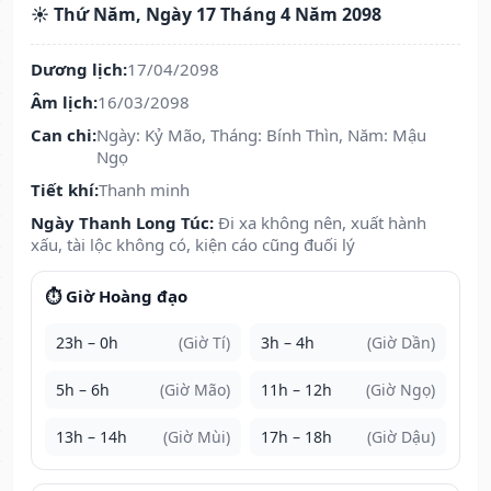
☀️ Thứ Năm, Ngày 17 Tháng 4 Năm 2098
Dương lịch:
17/04/2098
Âm lịch:
16/03/2098
Can chi:
Ngày: Kỷ Mão, Tháng: Bính Thìn, Năm: Mậu
Ngọ
Tiết khí:
Thanh minh
Ngày Thanh Long Túc:
Đi xa không nên, xuất hành
xấu, tài lộc không có, kiện cáo cũng đuối lý
⏱️ Giờ Hoàng đạo
23h – 0h
(Giờ Tí)
3h – 4h
(Giờ Dần)
5h – 6h
(Giờ Mão)
11h – 12h
(Giờ Ngọ)
13h – 14h
(Giờ Mùi)
17h – 18h
(Giờ Dậu)