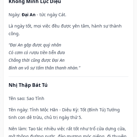
Khổng Minh Lục Diệu
Ngày:
Đại An
- tức ngày Cát.
Là ngày tốt, mọi việc đều được yên tâm, hành sự thành
công.
“Đại An gặp được quý nhân
Có cơm có rượu tiền tiễn đưa
Chẳng thời cũng được Đại An
Bình an vô sự tấm thân thanh nhàn.”
Nhị Thập Bát Tú
Tên sao
: Sao Tỉnh
Tên ngày
: Tỉnh Mộc Hãn - Diêu Kỳ: Tốt (Bình Tú) Tướng
tinh con dê trừu, chủ trị ngày thứ 5.
Nên làm
: Tạo tác nhiều việc rất tốt như trổ cửa dựng cửa,
mở thông đường nước, đào mương móc giếng, đi thuyền,