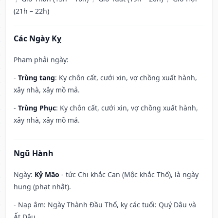
(21h – 22h)
Các Ngày Kỵ
Phạm phải ngày:
-
Trùng tang
: Kỵ chôn cất, cưới xin, vợ chồng xuất hành,
xây nhà, xây mồ mả.
-
Trùng Phục
: Kỵ chôn cất, cưới xin, vợ chồng xuất hành,
xây nhà, xây mồ mả.
Ngũ Hành
Ngày:
Kỷ Mão
- tức Chi khắc Can (Mộc khắc Thổ), là ngày
hung (phạt nhật).
- Nạp âm: Ngày Thành Đầu Thổ, kỵ các tuổi: Quý Dậu và
Ất Dậu.