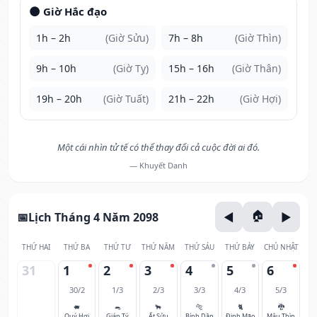
🌑 Giờ Hắc đạo
1h – 2h
(Giờ Sửu)
7h – 8h
(Giờ Thìn)
9h – 10h
(Giờ Tỵ)
15h – 16h
(Giờ Thân)
19h – 20h
(Giờ Tuất)
21h – 22h
(Giờ Hợi)
Một cái nhìn tử tế có thể thay đổi cả cuộc đời ai đó.
— Khuyết Danh
Lịch Tháng 4 Năm 2098
THỨ HAI
THỨ BA
THỨ TƯ
THỨ NĂM
THỨ SÁU
THỨ BẢY
CHỦ NHẬT
31
1
2
3
4
5
6
30/2
1/3
2/3
3/3
4/3
5/3
🐖
🐀
🐂
🐅
🐈
🐉
Quý Hợi
Giáp Tý
Ất Sửu
Bính Dần
Đinh Mão
Mậu Thìn