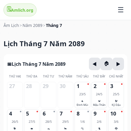
🗓️
Amlich.org
Âm Lịch
>
Năm 2089
>
Tháng 7
Lịch Tháng 7 Năm 2089
Lịch Tháng 7 Năm 2089
THỨ HAI
THỨ BA
THỨ TƯ
THỨ NĂM
THỨ SÁU
THỨ BẢY
CHỦ NHẬT
27
28
29
30
1
2
3
23/5
24/5
25/5
🐐
🐒
🐓
Đinh Mùi
Mậu Thân
Kỷ Dậu
4
5
6
7
8
9
10
26/5
27/5
28/5
29/5
1/6
2/6
3/6
🐕
🐖
🐀
🐂
🐅
🐈
🐉