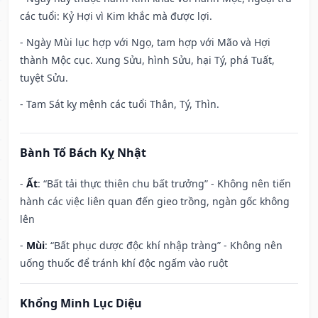
các tuổi: Kỷ Hợi vì Kim khắc mà được lợi.
- Ngày Mùi lục hợp với Ngọ, tam hợp với Mão và Hợi
thành Mộc cục. Xung Sửu, hình Sửu, hại Tý, phá Tuất,
tuyệt Sửu.
- Tam Sát kỵ mệnh các tuổi Thân, Tý, Thìn.
Bành Tổ Bách Kỵ Nhật
-
Ất
: “Bất tải thực thiên chu bất trưởng” - Không nên tiến
hành các việc liên quan đến gieo trồng, ngàn gốc không
lên
-
Mùi
: “Bất phục dược độc khí nhập tràng” - Không nên
uống thuốc để tránh khí độc ngấm vào ruột
Khổng Minh Lục Diệu