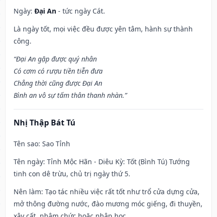
Ngày:
Đại An
- tức ngày Cát.
Là ngày tốt, mọi việc đều được yên tâm, hành sự thành
công.
“Đại An gặp được quý nhân
Có cơm có rượu tiền tiễn đưa
Chẳng thời cũng được Đại An
Bình an vô sự tấm thân thanh nhàn.”
Nhị Thập Bát Tú
Tên sao
: Sao Tỉnh
Tên ngày
: Tỉnh Mộc Hãn - Diêu Kỳ: Tốt (Bình Tú) Tướng
tinh con dê trừu, chủ trị ngày thứ 5.
Nên làm
: Tạo tác nhiều việc rất tốt như trổ cửa dựng cửa,
mở thông đường nước, đào mương móc giếng, đi thuyền,
xây cất, nhậm chức hoặc nhập học.