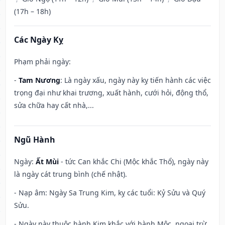
(17h – 18h)
Các Ngày Kỵ
Phạm phải ngày:
-
Tam Nương
: Là ngày xấu, ngày này kỵ tiến hành các việc
trọng đại như khai trương, xuất hành, cưới hỏi, động thổ,
sửa chữa hay cất nhà,...
Ngũ Hành
Ngày:
Ất Mùi
- tức Can khắc Chi (Mộc khắc Thổ), ngày này
là ngày cát trung bình (chế nhật).
- Nạp âm: Ngày Sa Trung Kim, kỵ các tuổi: Kỷ Sửu và Quý
Sửu.
- Ngày này thuộc hành Kim khắc với hành Mộc, ngoại trừ