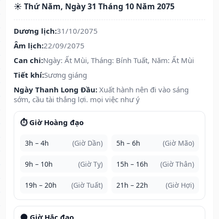
☀️ Thứ Năm, Ngày 31 Tháng 10 Năm 2075
Dương lịch:
31/10/2075
Âm lịch:
22/09/2075
Can chi:
Ngày: Ất Mùi, Tháng: Bính Tuất, Năm: Ất Mùi
Tiết khí:
Sương giáng
Ngày Thanh Long Đầu:
Xuất hành nên đi vào sáng
sớm, cầu tài thắng lợi. mọi việc như ý
⏱️ Giờ Hoàng đạo
3h – 4h
(Giờ Dần)
5h – 6h
(Giờ Mão)
9h – 10h
(Giờ Tỵ)
15h – 16h
(Giờ Thân)
19h – 20h
(Giờ Tuất)
21h – 22h
(Giờ Hợi)
🌑 Giờ Hắc đạo