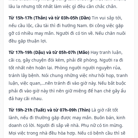
lâu la nhưng tốt nhất làm việc gì đều cần chắc chắn.
Từ 15h-17h (Thân) và từ 03h-05h (Dần)
Tin vui sắp tới,
nếu cầu lộc, cầu tài thì đi hướng Nam. Đi công việc gặp
gỡ có nhiều may mắn. Người đi có tin về. Nếu chăn nuôi
đều gặp thuận lợi.
Từ 17h-19h (Dậu) và từ 05h-07h (Mão)
Hay tranh luận,
cãi cọ, gây chuyện đói kém, phải đề phòng. Người ra đi
tốt nhất nên hoãn lại. Phòng người người nguyền rủa,
tránh lây bệnh. Nói chung những việc như hội họp, tranh
luận, việc quan,…nên tránh đi vào giờ này. Nếu bắt buộc
phải đi vào giờ này thì nên giữ miệng để hạn ché gây ẩu
đả hay cãi nhau.
Từ 19h-21h (Tuất) và từ 07h-09h (Thìn)
Là giờ rất tốt
lành, nếu đi thường gặp được may mắn. Buôn bán, kinh
doanh có lời. Người đi sắp về nhà. Phụ nữ có tin mừng.
Mọi việc trong nhà đều hòa hợp. Nếu có bệnh cầu thì sẽ