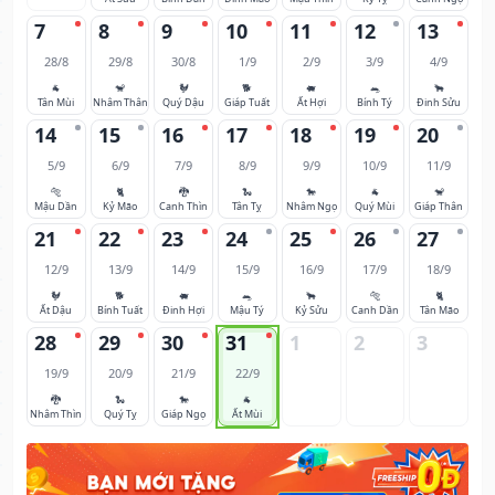
7
8
9
10
11
12
13
28/8
29/8
30/8
1/9
2/9
3/9
4/9
🐐
🐒
🐓
🐕
🐖
🐀
🐂
Tân Mùi
Nhâm Thân
Quý Dậu
Giáp Tuất
Ất Hợi
Bính Tý
Đinh Sửu
14
15
16
17
18
19
20
5/9
6/9
7/9
8/9
9/9
10/9
11/9
🐅
🐈
🐉
🐍
🐎
🐐
🐒
Mậu Dần
Kỷ Mão
Canh Thìn
Tân Tỵ
Nhâm Ngọ
Quý Mùi
Giáp Thân
21
22
23
24
25
26
27
12/9
13/9
14/9
15/9
16/9
17/9
18/9
🐓
🐕
🐖
🐀
🐂
🐅
🐈
Ất Dậu
Bính Tuất
Đinh Hợi
Mậu Tý
Kỷ Sửu
Canh Dần
Tân Mão
28
29
30
31
1
2
3
19/9
20/9
21/9
22/9
🐉
🐍
🐎
🐐
Nhâm Thìn
Quý Tỵ
Giáp Ngọ
Ất Mùi