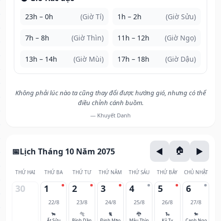
23h – 0h
(Giờ Tí)
1h – 2h
(Giờ Sửu)
7h – 8h
(Giờ Thìn)
11h – 12h
(Giờ Ngọ)
13h – 14h
(Giờ Mùi)
17h – 18h
(Giờ Dậu)
Không phải lúc nào ta cũng thay đổi được hướng gió, nhưng có thể
điều chỉnh cánh buồm.
— Khuyết Danh
Lịch Tháng 10 Năm 2075
THỨ HAI
THỨ BA
THỨ TƯ
THỨ NĂM
THỨ SÁU
THỨ BẢY
CHỦ NHẬT
30
1
2
3
4
5
6
22/8
23/8
24/8
25/8
26/8
27/8
🐂
🐅
🐈
🐉
🐍
🐎
Ất Sửu
Bính Dần
Đinh Mão
Mậu Thìn
Kỷ Tỵ
Canh Ngọ