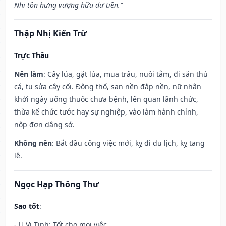
Nhi tôn hưng vượng hữu dư tiền.”
Thập Nhị Kiến Trừ
Trực Thâu
Nên làm
: Cấy lúa, gặt lúa, mua trâu, nuôi tằm, đi săn thú
cá, tu sửa cây cối. Động thổ, san nền đắp nền, nữ nhân
khởi ngày uống thuốc chưa bệnh, lên quan lãnh chức,
thừa kế chức tước hay sự nghiệp, vào làm hành chính,
nộp đơn dâng sớ.
Không nên
: Bắt đầu công việc mới, kỵ đi du lịch, kỵ tang
lễ.
Ngọc Hạp Thông Thư
Sao tốt
:
- U Vi Tinh: Tốt cho mọi việc.