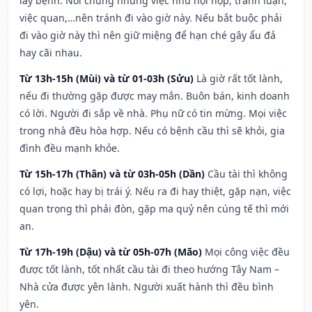
lây bệnh. Nói chung những việc như hội họp, tranh luận,
việc quan,…nên tránh đi vào giờ này. Nếu bắt buộc phải
đi vào giờ này thì nên giữ miệng để hạn ché gây ẩu đả
hay cãi nhau.
Từ 13h-15h (Mùi) và từ 01-03h (Sửu)
Là giờ rất tốt lành,
nếu đi thường gặp được may mắn. Buôn bán, kinh doanh
có lời. Người đi sắp về nhà. Phụ nữ có tin mừng. Mọi việc
trong nhà đều hòa hợp. Nếu có bệnh cầu thì sẽ khỏi, gia
đình đều mạnh khỏe.
Từ 15h-17h (Thân) và từ 03h-05h (Dần)
Cầu tài thì không
có lợi, hoặc hay bị trái ý. Nếu ra đi hay thiệt, gặp nạn, việc
quan trọng thì phải đòn, gặp ma quỷ nên cúng tế thì mới
an.
Từ 17h-19h (Dậu) và từ 05h-07h (Mão)
Mọi công việc đều
được tốt lành, tốt nhất cầu tài đi theo hướng Tây Nam –
Nhà cửa được yên lành. Người xuất hành thì đều bình
yên.