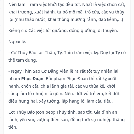
Nên làm
: Trăm việc khởi tạo đều tốt. Nhất là việc chôn cất,
khai trương, xuất hành, tu bổ mồ mã, trổ cửa, các vụ thủy
lợi (như tháo nước, khai thông mương rảnh, đào kênh,...)
Kiêng cữ
: Các việc lót giường, đóng giường, đi thuyền.
Ngoại lệ
:
- Cơ Thủy Báo tại: Thân, Tý, Thìn trăm việc kỵ. Duy tại Tý có
thể tạm dùng.
- Ngày Thìn Sao Cơ Đăng Viên lẽ ra rất tốt tuy nhiên lại
phạm
Phục Đoạn
. Bởi phạm Phục Đoạn thì rất kỵ xuất
hành, chôn cất, chia lãnh gia tài, các vụ thừa kế, khởi
công làm lò nhuộm lò gốm. Nên: dứt vú trẻ em, kết dứt
điều hung hại, xây tường, lấp hang lỗ, làm cầu tiêu.
Cơ: Thủy Báo (con beo): Thủy tinh, sao tốt. Gia đình an
lành, yên vui, vượng điền sản, đồng thời sự nghiệp thăng
tiến.