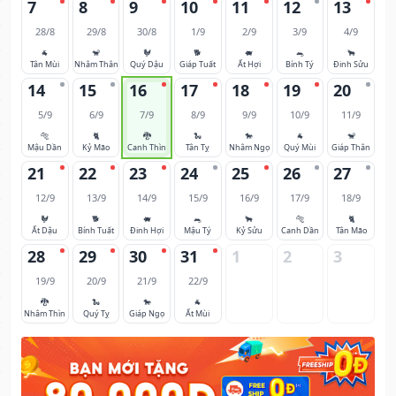
7
8
9
10
11
12
13
28/8
29/8
30/8
1/9
2/9
3/9
4/9
🐐
🐒
🐓
🐕
🐖
🐀
🐂
Tân Mùi
Nhâm Thân
Quý Dậu
Giáp Tuất
Ất Hợi
Bính Tý
Đinh Sửu
14
15
16
17
18
19
20
5/9
6/9
7/9
8/9
9/9
10/9
11/9
🐅
🐈
🐉
🐍
🐎
🐐
🐒
Mậu Dần
Kỷ Mão
Canh Thìn
Tân Tỵ
Nhâm Ngọ
Quý Mùi
Giáp Thân
21
22
23
24
25
26
27
12/9
13/9
14/9
15/9
16/9
17/9
18/9
🐓
🐕
🐖
🐀
🐂
🐅
🐈
Ất Dậu
Bính Tuất
Đinh Hợi
Mậu Tý
Kỷ Sửu
Canh Dần
Tân Mão
28
29
30
31
1
2
3
19/9
20/9
21/9
22/9
🐉
🐍
🐎
🐐
Nhâm Thìn
Quý Tỵ
Giáp Ngọ
Ất Mùi