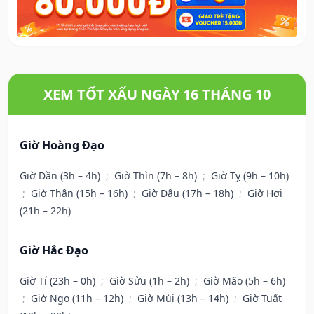
XEM TỐT XẤU NGÀY 16 THÁNG 10
Giờ Hoàng Đạo
Giờ Dần (3h – 4h)
;
Giờ Thìn (7h – 8h)
;
Giờ Tỵ (9h – 10h)
;
Giờ Thân (15h – 16h)
;
Giờ Dậu (17h – 18h)
;
Giờ Hợi
(21h – 22h)
Giờ Hắc Đạo
Giờ Tí (23h – 0h)
;
Giờ Sửu (1h – 2h)
;
Giờ Mão (5h – 6h)
;
Giờ Ngọ (11h – 12h)
;
Giờ Mùi (13h – 14h)
;
Giờ Tuất