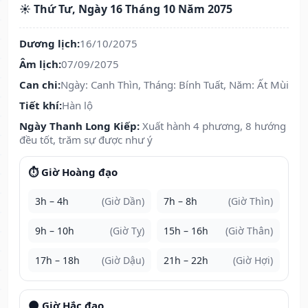
☀️ Thứ Tư, Ngày 16 Tháng 10 Năm 2075
Dương lịch:
16/10/2075
Âm lịch:
07/09/2075
Can chi:
Ngày: Canh Thìn, Tháng: Bính Tuất, Năm: Ất Mùi
Tiết khí:
Hàn lộ
Ngày Thanh Long Kiếp:
Xuất hành 4 phương, 8 hướng
đều tốt, trăm sự được như ý
⏱️ Giờ Hoàng đạo
3h – 4h
(Giờ Dần)
7h – 8h
(Giờ Thìn)
9h – 10h
(Giờ Tỵ)
15h – 16h
(Giờ Thân)
17h – 18h
(Giờ Dậu)
21h – 22h
(Giờ Hợi)
🌑 Giờ Hắc đạo