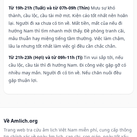
Từ 19h-21h (Tuất) và từ 07h-09h (Thìn)
Mưu sự khó
thành, cầu lộc, cầu tài mờ mịt. Kiện cáo tốt nhất nên hoãn
lại. Người đi xa chưa có tin về. Mất tiền, mất của nếu đi
hướng Nam thì tìm nhanh mới thấy. Đề phòng tranh cãi,
mâu thuẫn hay miệng tiếng tầm thường. Việc làm chậm,
lâu la nhưng tốt nhất làm việc gì đều cần chắc chắn.
Từ 21h-23h (Hợi) và từ 09h-11h (Tị)
Tin vui sắp tới, nếu
cầu lộc, cầu tài thì đi hướng Nam. Đi công việc gặp gỡ có
nhiều may mắn. Người đi có tin về. Nếu chăn nuôi đều
gặp thuận lợi.
Về Amlich.org
Trang web tra cứu âm lịch Việt Nam miễn phí, cung cấp thông
tin chính xác về ngày âm lịch, can chi, con giáp, ngày tốt xấu