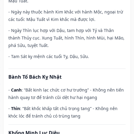
Mậu Tuất.
- Ngày này thuộc hành Kim khắc với hành Mộc, ngoại trừ
các tuổi: Mậu Tuất vì Kim khắc mà được lợi.
- Ngày Thìn lục hợp với Dậu, tam hợp với Tý và Thân
thành Thủy cục. Xung Tuất, hình Thìn, hình Mùi, hại Mão,
phá Sửu, tuyệt Tuất.
- Tam Sát kỵ mệnh các tuổi Tỵ, Dậu, Sửu.
Bành Tổ Bách Kỵ Nhật
-
Canh
: “Bất kinh lạc chức cơ hư trướng” - Không nên tiến
hành quay tơ để tránh cũi dệt hư hại ngang
-
Thìn
: “Bất khốc khấp tất chủ trọng tang” - Không nên
khóc lóc để tránh chủ có trùng tang
Khổng Minh Lục Diệu