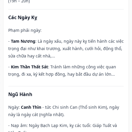
(19h – 20h)
Các Ngày Kỵ
Phạm phải ngày:
-
Tam Nương
: Là ngày xấu, ngày này kỵ tiến hành các việc
trọng đại như khai trương, xuất hành, cưới hỏi, động thổ,
sửa chữa hay cất nhà,...
-
Kim Thần Thất Sát
: Tránh làm những công việc quan
trọng, đi xa, ký kết hợp đồng, hay bắt đầu dự án lớn...
Ngũ Hành
Ngày:
Canh Thìn
- tức Chi sinh Can (Thổ sinh Kim), ngày
này là ngày cát (nghĩa nhật).
- Nạp âm: Ngày Bạch Lạp Kim, kỵ các tuổi: Giáp Tuất và