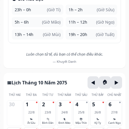
23h – 0h
(Giờ Tí)
1h – 2h
(Giờ Sửu)
5h – 6h
(Giờ Mão)
11h – 12h
(Giờ Ngọ)
13h – 14h
(Giờ Mùi)
19h – 20h
(Giờ Tuất)
Luôn chọn tử tế, dù bạn có thể chọn điều khác.
— Khuyết Danh
Lịch Tháng 10 Năm 2075
THỨ HAI
THỨ BA
THỨ TƯ
THỨ NĂM
THỨ SÁU
THỨ BẢY
CHỦ NHẬT
30
1
2
3
4
5
6
22/8
23/8
24/8
25/8
26/8
27/8
🐂
🐅
🐈
🐉
🐍
🐎
Ất Sửu
Bính Dần
Đinh Mão
Mậu Thìn
Kỷ Tỵ
Canh Ngọ