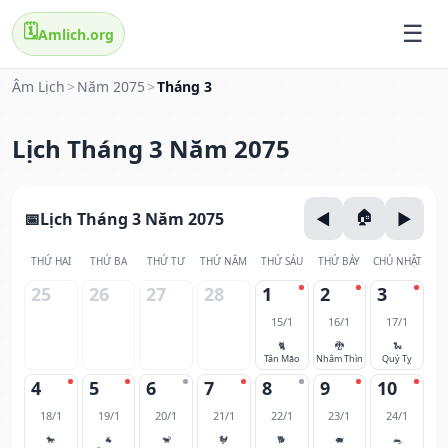
🗓️
Amlich.org
Âm Lịch
>
Năm 2075
>
Tháng 3
Lịch Tháng 3 Năm 2075
Lịch Tháng 3 Năm 2075
THỨ HAI
THỨ BA
THỨ TƯ
THỨ NĂM
THỨ SÁU
THỨ BẢY
CHỦ NHẬT
25
26
27
28
1
2
3
15/1
16/1
17/1
🐈
🐉
🐍
Tân Mão
Nhâm Thìn
Quý Tỵ
4
5
6
7
8
9
10
18/1
19/1
20/1
21/1
22/1
23/1
24/1
🐎
🐐
🐒
🐓
🐕
🐖
🐀