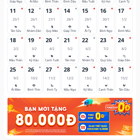
Giáp Ngọ
Ất Mùi
Bính Thân
Đinh Dậu
Mậu Tuất
Kỷ Hợi
Canh Tý
11
12
13
14
15
16
17
25/1
26/1
27/1
28/1
29/1
30/1
1/2
🐂
🐅
🐈
🐉
🐍
🐎
🐐
Tân Sửu
Nhâm Dần
Quý Mão
Giáp Thìn
Ất Tỵ
Bính Ngọ
Đinh Mùi
18
19
20
21
22
23
24
2/2
3/2
4/2
5/2
6/2
7/2
8/2
🐒
🐓
🐕
🐖
🐀
🐂
🐅
Mậu Thân
Kỷ Dậu
Canh Tuất
Tân Hợi
Nhâm Tý
Quý Sửu
Giáp Dần
25
26
27
28
29
30
31
9/2
10/2
11/2
12/2
13/2
14/2
15/2
🐈
🐉
🐍
🐎
🐐
🐒
🐓
Ất Mão
Bính Thìn
Đinh Tỵ
Mậu Ngọ
Kỷ Mùi
Canh Thân
Tân Dậu