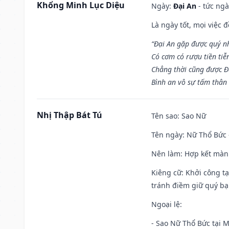
Khổng Minh Lục Diệu
Ngày:
Đại An
- tức ngà
Là ngày tốt, mọi việc
“Đại An gặp được quý n
Có cơm có rượu tiền tiễ
Chẳng thời cũng được Đ
Bình an vô sự tấm thân
Nhị Thập Bát Tú
Tên sao
: Sao Nữ
Tên ngày
: Nữ Thổ Bức 
Nên làm
: Hợp kết màn
Kiêng cữ
: Khởi công t
tránh điềm giữ quý bạ
Ngoại lệ
:
- Sao Nữ Thổ Bức tại 