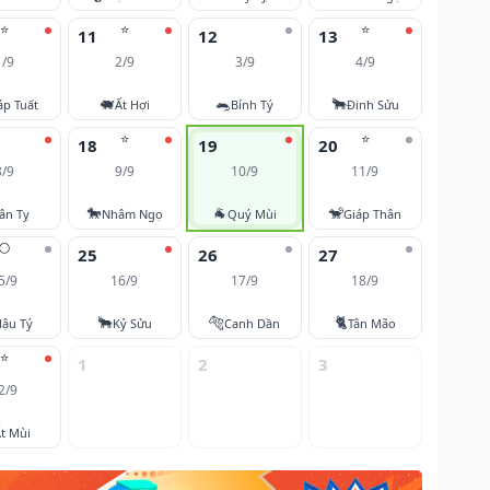
⭐
⭐
⭐
11
12
13
1/9
2/9
3/9
4/9
🐖
🐀
🐂
áp Tuất
Ất Hợi
Bính Tý
Đinh Sửu
⭐
⭐
18
19
20
8/9
9/9
10/9
11/9
🐎
🐐
🐒
ân Tỵ
Nhâm Ngọ
Quý Mùi
Giáp Thân
🌕
25
26
27
5/9
16/9
17/9
18/9
🐂
🐅
🐈
ậu Tý
Kỷ Sửu
Canh Dần
Tân Mão
⭐
1
2
3
2/9
t Mùi