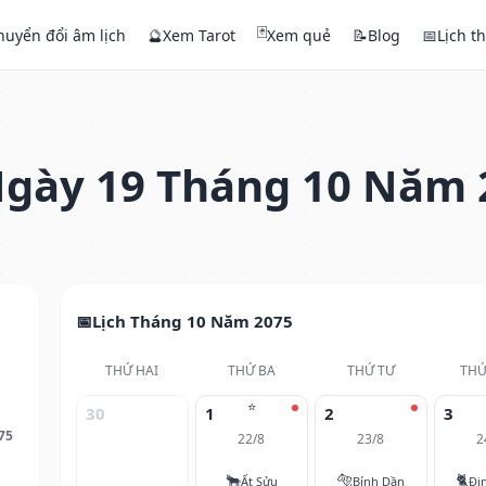
🃏
huyển đổi âm lịch
🔮
Xem Tarot
Xem quẻ
📝
Blog
📅
Lịch t
gày 19 Tháng 10 Năm 
Lịch Tháng 10 Năm 2075
THỨ HAI
THỨ BA
THỨ TƯ
THỨ
⭐
30
1
2
3
75
22/8
23/8
2
🐂
🐅
🐈
Ất Sửu
Bính Dần
Đi