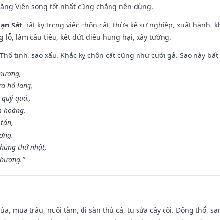
Đăng Viên song tốt nhất cũng chẳng nên dùng.
ạn Sát
, rất kỵ trong việc chôn cất, thừa kế sự nghiệp, xuất hành, 
g lỗ, làm cầu tiêu, kết dứt điều hung hại, xây tường.
 Thổ tinh, sao xấu. Khắc kỵ chôn cất cũng như cưới gả. Sao này bất l
 nương,
a hổ lang,
 quỷ quái,
n hoàng.
 tán,
ương.
hùng thử nhật,
 hương.”
t lúa, mua trâu, nuôi tằm, đi săn thú cá, tu sửa cây cối. Động thổ