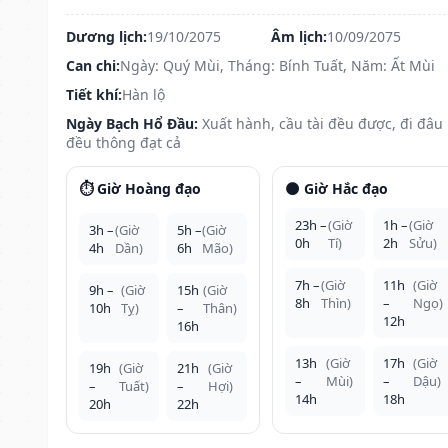
Dương lịch:
19/10/2075
Âm lịch:
10/09/2075
Can chi:
Ngày: Quý Mùi, Tháng: Bính Tuất, Năm: Ất Mùi
Tiết khí:
Hàn lộ
Ngày Bạch Hổ Đầu:
Xuất hành, cầu tài đều được, đi đâu
đều thông đạt cả
⏱️ Giờ Hoàng đạo
🌑 Giờ Hắc đạo
23h –
(Giờ
1h –
(Giờ
3h –
(Giờ
5h –
(Giờ
0h
Tí)
2h
Sửu)
4h
Dần)
6h
Mão)
7h –
(Giờ
11h
(Giờ
9h –
(Giờ
15h
(Giờ
8h
Thìn)
–
Ngọ)
10h
Tỵ)
–
Thân)
12h
16h
13h
(Giờ
17h
(Giờ
19h
(Giờ
21h
(Giờ
–
Mùi)
–
Dậu)
–
Tuất)
–
Hợi)
14h
18h
20h
22h