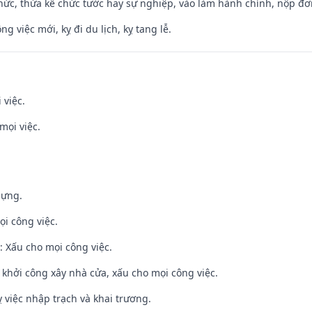
hức, thừa kế chức tước hay sự nghiệp, vào làm hành chính, nộp đơ
ng việc mới, kỵ đi du lịch, kỵ tang lễ.
 việc.
mọi việc.
dựng.
ọi công việc.
 Xấu cho mọi công việc.
ỵ khởi công xây nhà cửa, xấu cho mọi công việc.
 việc nhập trạch và khai trương.