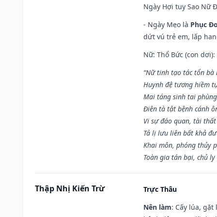
Ngày Hợi tuy Sao Nữ 
- Ngày Mẹo là
Phục Đo
dứt vú trẻ em, lấp han
Nữ: Thổ Bức (con dơi):
“Nữ tinh tạo tác tổn bà
Huynh đệ tương hiềm tự
Mai táng sinh tai phùng
Điên tà tật bệnh cánh ô
Vi sự đáo quan, tài thất
Tả lị lưu liên bất khả đ
Khai môn, phóng thủy p
Toàn gia tán bại, chủ ly
Thập Nhị Kiến Trừ
Trực Thâu
Nên làm
: Cấy lúa, gặ