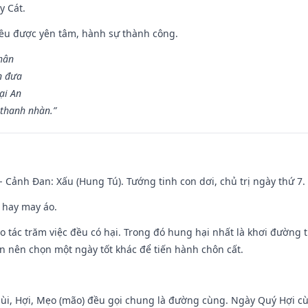
y Cát.
 đều được yên tâm, hành sự thành công.
hân
n đưa
ại An
 thanh nhàn.”
- Cảnh Đan: Xấu (Hung Tú). Tướng tinh con dơi, chủ trị ngày thứ 7.
 hay may áo.
ạo tác trăm việc đều có hại. Trong đó hung hại nhất là khơi đường t
n nên chọn một ngày tốt khác để tiến hành chôn cất.
Mùi, Hợi, Mẹo (mão) đều gọi chung là đường cùng. Ngày Quý Hợi cù