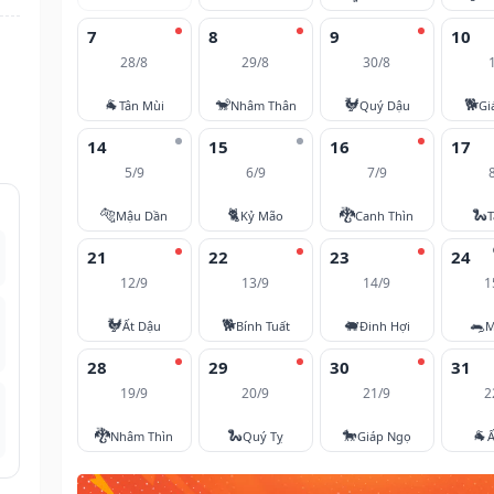
7
8
9
10
28/8
29/8
30/8
🐐
🐒
🐓
🐕
Tân Mùi
Nhâm Thân
Quý Dậu
Gi
14
15
16
17
5/9
6/9
7/9
🐅
🐈
🐉
🐍
Mậu Dần
Kỷ Mão
Canh Thìn
T
21
22
23
24
12/9
13/9
14/9
1
🐓
🐕
🐖
🐀
Ất Dậu
Bính Tuất
Đinh Hợi
M
28
29
30
31
19/9
20/9
21/9
2
🐉
🐍
🐎
🐐
Nhâm Thìn
Quý Tỵ
Giáp Ngọ
Ấ