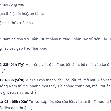
 mọi công việc.
giá thú (cưới hỏi), an táng.
ệc giá thú (cưới hỏi).
Nam để đón 'Hỷ Thần'. Xuất hành hướng Chính Tây để đón 'Tài Th
 Tây Bắc gặp Hạc Thần (xấu)
ừ 23h-01h (Tý)
Mọi công việc đều được tốt lành, tốt nhất cầu tài
h yên.
ừ 01-03h (Sửu)
Mưu sự khó thành, cầu lộc, cầu tài mờ mịt. Kiện cáo
hướng Nam thì tìm nhanh mới thấy. Đề phòng tranh cãi, mâu thuẫn
ệc gì đều cần chắc chắn.
từ 03h-05h (Dần)
Tin vui sắp tới, nếu cầu lộc, cầu tài thì đi hướ
ôi đều gặp thuận lợi.