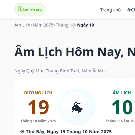
🗓️
Trang chủ
🔄
C
Amlich.org
Âm Lịch
>
Năm 2075
>
Tháng 10
>
Ngày 19
Âm Lịch Hôm Nay, N
Ngày Quý Mùi, Tháng Bính Tuất, Năm Ất Mùi
DƯƠNG LỊCH
ÂM LỊCH
19
10
🐐
Tháng 10 Năm 2075
Tháng 9 Năm 20
☀️ Thứ Bảy, Ngày 19 Tháng 10 Năm 2075