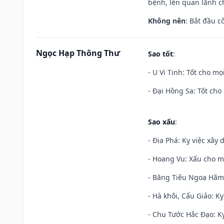
bệnh, lên quan lãnh c
Không nên
: Bắt đầu cô
Ngọc Hạp Thông Thư
Sao tốt
:
- U Vi Tinh: Tốt cho mọi
- Đại Hồng Sa: Tốt cho 
Sao xấu
:
- Địa Phá: Kỵ việc xây 
- Hoang Vu: Xấu cho m
- Băng Tiêu Ngoạ Hãm:
- Hà khôi, Cẩu Giảo: K
- Chu Tước Hắc Đạo: Kỵ