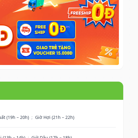
uất (19h – 20h)
;
Giờ Hợi (21h – 22h)
i (13h – 14h)
;
Giờ Dậu (17h – 18h)