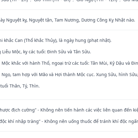
 Nguyệt kỵ, Nguyệt tận, Tam Nương, Dương Công Kỵ Nhật nào.
hi khắc Can (Thổ khắc Thủy), là ngày hung (phạt nhật).
Liễu Mộc, kỵ các tuổi: Đinh Sửu và Tân Sửu.
 Mộc khắc với hành Thổ, ngoại trừ các tuổi: Tân Mùi, Kỷ Dậu và Đ
i Ngọ, tam hợp với Mão và Hợi thành Mộc cục. Xung Sửu, hình Sửu, 
tuổi Thân, Tý, Thìn.
 nhược địch cường” - Không nên tiến hành các việc liên quan đến ki
 độc khí nhập tràng” - Không nên uống thuốc để tránh khí độc ngấ