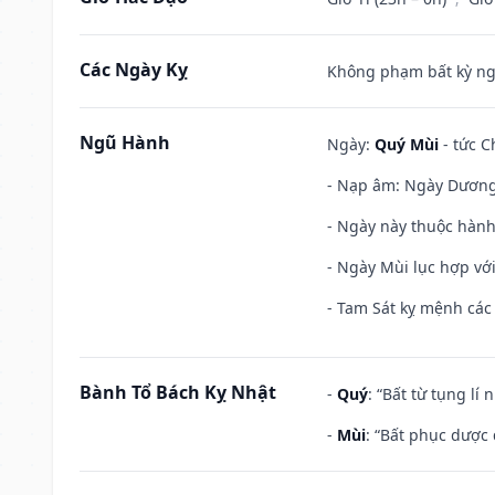
Các Ngày Kỵ
Không phạm bất kỳ ngày
Ngũ Hành
Ngày:
Quý Mùi
- tức C
- Nạp âm: Ngày Dương 
- Ngày này thuộc hành
- Ngày Mùi lục hợp vớ
- Tam Sát kỵ mệnh các 
Bành Tổ Bách Kỵ Nhật
-
Quý
: “Bất từ tụng lí
-
Mùi
: “Bất phục dược