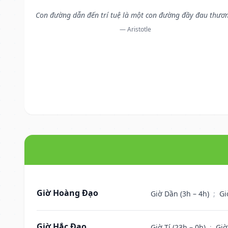
Con đường dẫn đến trí tuệ là một con đường đầy đau thươ
— Aristotle
Giờ Hoàng Đạo
Giờ Dần (3h – 4h)
;
Gi
Giờ Hắc Đạo
Giờ Tí (23h – 0h)
;
Giờ