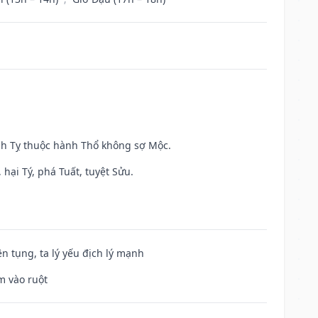
inh Tỵ thuộc hành Thổ không sợ Mộc.
hại Tý, phá Tuất, tuyệt Sửu.
ện tụng, ta lý yếu địch lý mạnh
m vào ruột