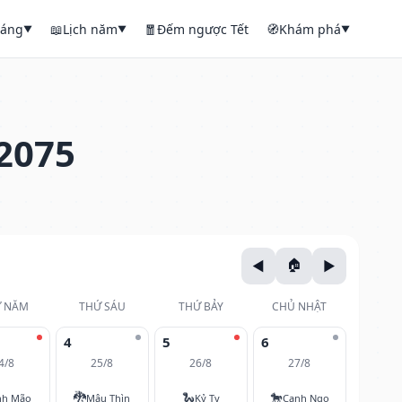
háng
📖
Lịch năm
🧧
Đếm ngược Tết
🧭
Khám phá
▼
▼
▼
2075
 NĂM
THỨ SÁU
THỨ BẢY
CHỦ NHẬT
4
5
6
4/8
25/8
26/8
27/8
🐉
🐍
🐎
nh Mão
Mậu Thìn
Kỷ Tỵ
Canh Ngọ