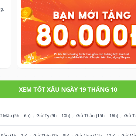
ng.
XEM TỐT XẤU NGÀY 19 THÁNG 10
ờ Mão (5h – 6h)
;
Giờ Tỵ (9h – 10h)
;
Giờ Thân (15h – 16h)
;
Giờ T
 Sửu (1h – 2h)
;
Giờ Thìn (7h – 8h)
;
Giờ Ngọ (11h – 12h)
;
Giờ Mù