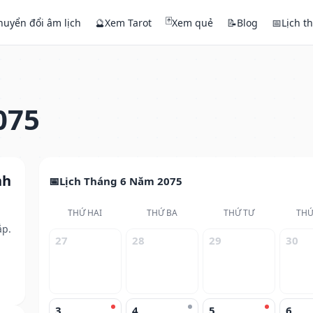
🃏
huyển đổi âm lịch
🔮
Xem Tarot
Xem quẻ
📝
Blog
📅
Lịch t
075
nh
Lịch Tháng 6 Năm 2075
THỨ HAI
THỨ BA
THỨ TƯ
THỨ
ắp.
27
28
29
30
3
4
5
6