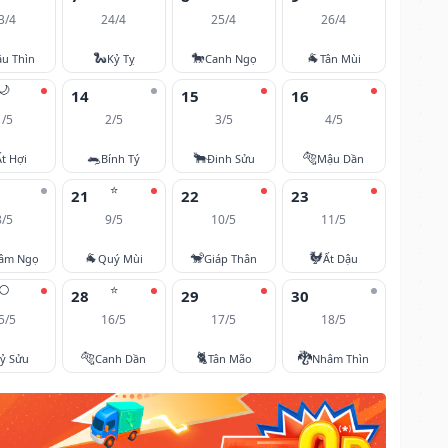
3/4
24/4
25/4
26/4
🐍
🐎
🐐
u Thìn
Kỷ Tỵ
Canh Ngọ
Tân Mùi
🌙
14
15
16
1/5
2/5
3/5
4/5
🐀
🐂
🐅
Ất Hợi
Bính Tý
Đinh Sửu
Mậu Dần
⭐
21
22
23
8/5
9/5
10/5
11/5
🐐
🐒
🐓
âm Ngọ
Quý Mùi
Giáp Thân
Ất Dậu
🌕
⭐
28
29
30
5/5
16/5
17/5
18/5
🐅
🐈
🐉
ỷ Sửu
Canh Dần
Tân Mão
Nhâm Thìn