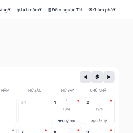
háng
📖
Lịch năm
🧧
Đếm ngược Tết
🧭
Khám phá
▼
▼
▼
 NĂM
THỨ SÁU
THỨ BẢY
CHỦ NHẬT
⭐
31
1
2
18/4
19/4
🐖
🐀
Quý Hợi
Giáp Tý
7
8
9