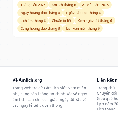
Tháng Sáu 2075
Âm lịch tháng 6
Ất Mùi năm 2075
Ngày hoàng đạo tháng 6
Ngày hắc đạo tháng 6
Lịch âm tháng 6
Chuẩn bị Tết
Xem ngày tốt tháng 6
Cung hoàng đạo tháng 6
Lịch vạn niên tháng 6
Về Amlich.org
Liên kết 
Trang web tra cứu âm lịch Việt Nam miễn
Trang chủ
Chuyển đổi 
phí, cung cấp thông tin chính xác về ngày
Gieo quẻ hỏ
âm lịch, can chi, con giáp, ngày tốt xấu và
Lịch năm 2
các ngày lễ tết truyền thống.
Lịch tháng 