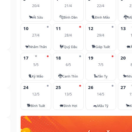
20/4
21/4
22/4
2
🐂
🐅
🐈
🐉
Ất Sửu
Bính Dần
Đinh Mão
Mậ
10
11
12
13
27/4
28/4
29/4
🐒
🐓
🐕
🐖
Nhâm Thân
Quý Dậu
Giáp Tuất
⭐
17
18
19
20
5/5
6/5
7/5
🐈
🐉
🐍
🐎
Kỷ Mão
Canh Thìn
Tân Tỵ
Nh
24
25
26
27
12/5
13/5
14/5
1
🐕
🐖
🐀
🐂
Bính Tuất
Đinh Hợi
Mậu Tý
K