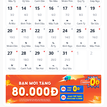
Mậu Tý
Kỷ Sửu
Canh Dần
Tân Mão
Nhâm Thìn
Quý Tỵ
Giáp Ngọ
13
14
15
16
17
18
19
3/2
4/2
5/2
6/2
7/2
8/2
9/2
🐐
🐒
🐓
🐕
🐖
🐀
🐂
Ất Mùi
Bính Thân
Đinh Dậu
Mậu Tuất
Kỷ Hợi
Canh Tý
Tân Sửu
20
21
22
23
24
25
26
10/2
11/2
12/2
13/2
14/2
15/2
16/2
🐅
🐈
🐉
🐍
🐎
🐐
🐒
Nhâm Dần
Quý Mão
Giáp Thìn
Ất Tỵ
Bính Ngọ
Đinh Mùi
Mậu Thân
27
28
29
30
31
1
2
17/2
18/2
19/2
20/2
21/2
🐓
🐕
🐖
🐀
🐂
Kỷ Dậu
Canh Tuất
Tân Hợi
Nhâm Tý
Quý Sửu