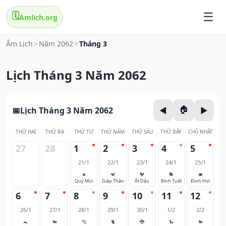
🗓️
Amlich.org
Âm Lịch
>
Năm 2062
>
Tháng 3
Lịch Tháng 3 Năm 2062
Lịch Tháng 3 Năm 2062
THỨ HAI
THỨ BA
THỨ TƯ
THỨ NĂM
THỨ SÁU
THỨ BẢY
CHỦ NHẬT
27
28
1
2
3
4
5
21/1
22/1
23/1
24/1
25/1
🐐
🐒
🐓
🐕
🐖
Quý Mùi
Giáp Thân
Ất Dậu
Bính Tuất
Đinh Hợi
6
7
8
9
10
11
12
26/1
27/1
28/1
29/1
30/1
1/2
2/2
🐀
🐂
🐅
🐈
🐉
🐍
🐎