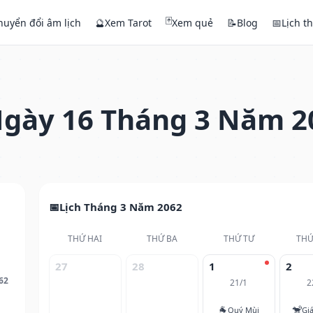
🃏
huyển đổi âm lịch
🔮
Xem Tarot
Xem quẻ
📝
Blog
📅
Lịch t
gày 16 Tháng 3 Năm 2
Lịch Tháng 3 Năm 2062
THỨ HAI
THỨ BA
THỨ TƯ
THỨ
27
28
1
2
62
21/1
2
🐐
🐒
Quý Mùi
Gi