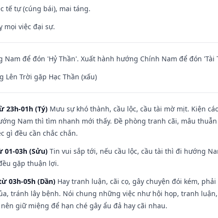
c tế tự (cúng bái), mai táng.
ỵ mọi việc đại sự.
 Nam để đón 'Hỷ Thần'. Xuất hành hướng Chính Nam để đón 'Tài 
 Lên Trời gặp Hạc Thần (xấu)
ừ 23h-01h (Tý)
Mưu sự khó thành, cầu lộc, cầu tài mờ mịt. Kiện cáo
hướng Nam thì tìm nhanh mới thấy. Đề phòng tranh cãi, mâu thuẫn
ệc gì đều cần chắc chắn.
ừ 01-03h (Sửu)
Tin vui sắp tới, nếu cầu lộc, cầu tài thì đi hướng 
đều gặp thuận lợi.
từ 03h-05h (Dần)
Hay tranh luận, cãi cọ, gây chuyện đói kém, phải
a, tránh lây bệnh. Nói chung những việc như hội họp, tranh luận,
ì nên giữ miệng để hạn ché gây ẩu đả hay cãi nhau.