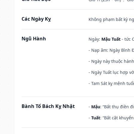
Các Ngày Kỵ
Không phạm bất kỳ ngày
Ngũ Hành
Ngày:
Mậu Tuất
- tức 
- Nạp âm: Ngày Bình Đ
- Ngày này thuộc hành
- Ngày Tuất lục hợp v
- Tam Sát kỵ mệnh tuổi
Bành Tổ Bách Kỵ Nhật
-
Mậu
: “Bất thụ điền 
-
Tuất
: “Bất cật khuyể