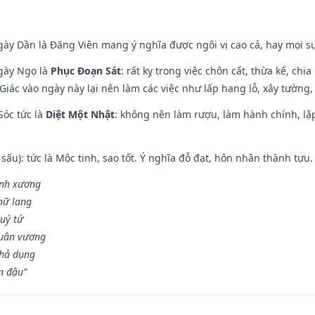
gày Dần là Đăng Viên mang ý nghĩa được ngôi vị cao cả, hay mọi sự
ngày Ngọ là
Phục Đoạn Sát
: rất kỵ trong việc chôn cất, thừa kế, ch
Giác vào ngày này lại nên làm các việc như lấp hang lỗ, xây tường, 
Sóc tức là
Diệt Một Nhật
: không nên làm rượu, làm hành chính, lậ
 sấu): tức là Mộc tinh, sao tốt. Ý nghĩa đỗ đạt, hôn nhân thành tựu
vinh xương
 nữ lang
uý tử
Quân vương
khả dụng
n đậu”