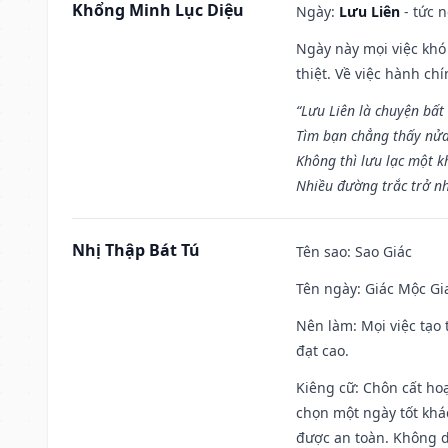
Khổng Minh Lục Diệu
Ngày:
Lưu Liên
- tức 
Ngày này mọi việc khó
thiệt. Về việc hành ch
“Lưu Liên là chuyện bất
Tìm bạn chẳng thấy nử
Không thì lưu lạc một k
Nhiều đường trắc trở nh
Nhị Thập Bát Tú
Tên sao
: Sao Giác
Tên ngày
: Giác Mộc Gi
Nên làm
: Mọi việc tạ
đạt cao.
Kiêng cữ
: Chôn cất ho
chọn một ngày tốt khác
được an toàn. Không 