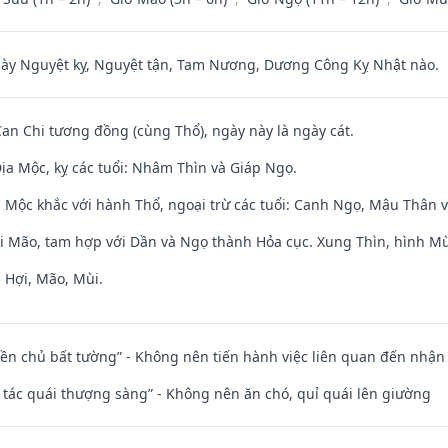
 Nguyệt kỵ, Nguyệt tận, Tam Nương, Dương Công Kỵ Nhật nào.
Can Chi tương đồng (cùng Thổ), ngày này là ngày cát.
ịa Mộc, kỵ các tuổi: Nhâm Thìn và Giáp Ngọ.
 Mộc khắc với hành Thổ, ngoại trừ các tuổi: Canh Ngọ, Mậu Thân 
ới Mão, tam hợp với Dần và Ngọ thành Hỏa cục. Xung Thìn, hình Mùi
 Hợi, Mão, Mùi.
điền chủ bất tường” - Không nên tiến hành việc liên quan đến nhậ
n tác quái thượng sàng” - Không nên ăn chó, quỉ quái lên giường