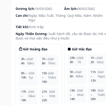
Dương lịch:
16/03/2062
Âm lịch:
06/02/2062
Can chi:
Ngày: Mậu Tuất, Tháng: Quý Mão, Năm: Nhâm
Ngọ
Tiết khí:
Kinh trập
Ngày Thiên Dương:
Xuất hành tốt, cầu tài được tài, hỏi 
được vợ mọi việc đều như ý muốn
⏱️ Giờ Hoàng đạo
🌑 Giờ Hắc đạo
23h –
(Giờ
1h –
(Giờ
3h –
(Giờ
7h –
(Giờ
0h
Tí)
2h
Sửu)
4h
Dần)
8h
Thìn)
5h –
(Giờ
11h
(Giờ
9h –
(Giờ
15h
(Giờ
6h
Mão)
–
Ngọ)
10h
Tỵ)
–
Thân)
12h
16h
13h
(Giờ
19h
(Giờ
17h
(Giờ
21h
(Giờ
–
Mùi)
–
Tuất)
–
Dậu)
–
Hợi)
14h
20h
18h
22h