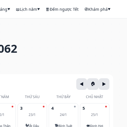
háng
📖
Lịch năm
🧧
Đếm ngược Tết
🧭
Khám phá
▼
▼
▼
062
 NĂM
THỨ SÁU
THỨ BẢY
CHỦ NHẬT
3
4
5
2/1
23/1
24/1
25/1
🐓
🐕
🐖
áp Thân
Ất Dậu
Bính Tuất
Đinh Hợi