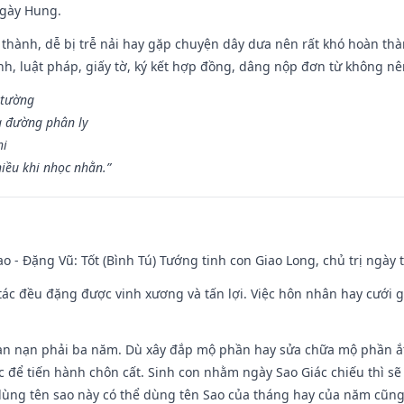
ngày Hung.
 thành, dễ bị trễ nải hay gặp chuyện dây dưa nên rất khó hoàn th
ính, luật pháp, giấy tờ, ký kết hợp đồng, dâng nộp đơn từ không nên
 tường
a đường phân ly
hi
iều khi nhọc nhằn.”
ao - Đặng Vũ: Tốt (Bình Tú) Tướng tinh con Giao Long, chủ trị ngày 
o tác đều đặng được vinh xương và tấn lợi. Việc hôn nhân hay cưới 
ạn nạn phải ba năm. Dù xây đắp mộ phần hay sửa chữa mộ phần ắt 
 để tiến hành chôn cất. Sinh con nhằm ngày Sao Giác chiếu thì sẽ 
dùng tên sao này có thể dùng tên Sao của tháng hay của năm cũn