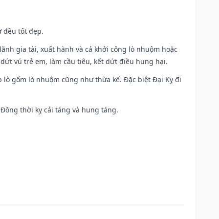
 đều tốt đẹp.
ia lãnh gia tài, xuất hành và cả khởi công lò nhuộm hoặc
dứt vú trẻ em, làm cầu tiêu, kết dứt điều hung hại.
p lò gốm lò nhuộm cũng như thừa kế. Đặc biệt Đại Kỵ đi
. Đồng thời kỵ cải táng và hung táng.