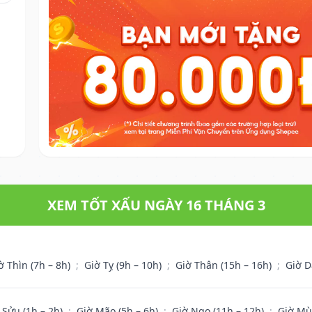
XEM TỐT XẤU NGÀY 16 THÁNG 3
ờ Thìn (7h – 8h)
;
Giờ Tỵ (9h – 10h)
;
Giờ Thân (15h – 16h)
;
Giờ D
 Sửu (1h – 2h)
;
Giờ Mão (5h – 6h)
;
Giờ Ngọ (11h – 12h)
;
Giờ Mù