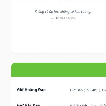
Không có áp lực, không có kim cương.
— Thomas Carlyle
Giờ Hoàng Đạo
Giờ Dần (3h – 4h)
;
Gi
Giờ Hắc Đạo
Giờ Tí (23h – 0h)
;
Giờ