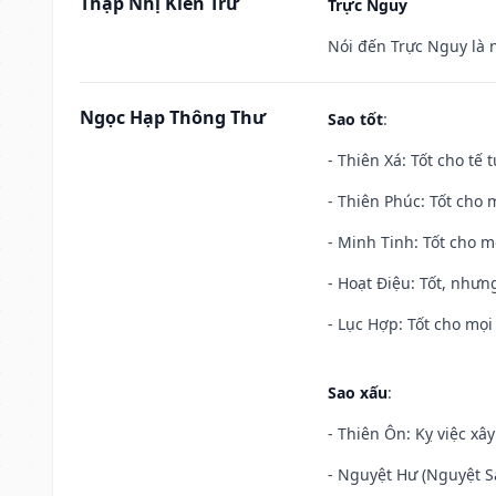
Thập Nhị Kiến Trừ
Trực Nguy
Nói đến Trực Nguy là 
Ngọc Hạp Thông Thư
Sao tốt
:
- Thiên Xá: Tốt cho tế 
- Thiên Phúc: Tốt cho m
- Minh Tinh: Tốt cho m
- Hoạt Điệu: Tốt, nhưn
- Lục Hợp: Tốt cho mọi 
Sao xấu
:
- Thiên Ôn: Kỵ việc xâ
- Nguyệt Hư (Nguyệt Sá