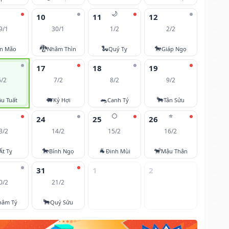
🌙
10
11
12
9/1
30/1
1/2
2/2
🐉
🐍
🐎
ân Mão
Nhâm Thìn
Quý Tỵ
Giáp Ngọ
17
18
19
6/2
7/2
8/2
9/2
🐖
🐀
🐂
u Tuất
Kỷ Hợi
Canh Tý
Tân Sửu
🌕
⭐
24
25
26
3/2
14/2
15/2
16/2
🐎
🐐
🐒
Ất Tỵ
Bính Ngọ
Đinh Mùi
Mậu Thân
31
1
2
0/2
21/2
🐂
hâm Tý
Quý Sửu