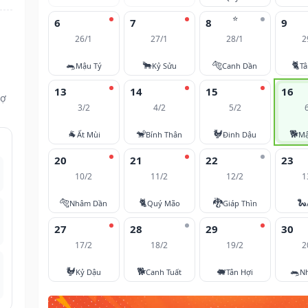
⭐
6
7
8
9
26/1
27/1
28/1
2
🐀
🐂
🐅
🐈
Mậu Tý
Kỷ Sửu
Canh Dần
T
13
14
15
16
vợ
3/2
4/2
5/2
🐐
🐒
🐓
🐕
Ất Mùi
Bính Thân
Đinh Dậu
Mậ
20
21
22
23
10/2
11/2
12/2
1
🐅
🐈
🐉
🐍
Nhâm Dần
Quý Mão
Giáp Thìn
27
28
29
30
17/2
18/2
19/2
2
🐓
🐕
🐖
🐀
Kỷ Dậu
Canh Tuất
Tân Hợi
N