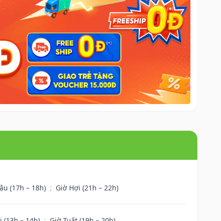
ậu (17h – 18h)
;
Giờ Hợi (21h – 22h)
i (13h – 14h)
;
Giờ Tuất (19h – 20h)