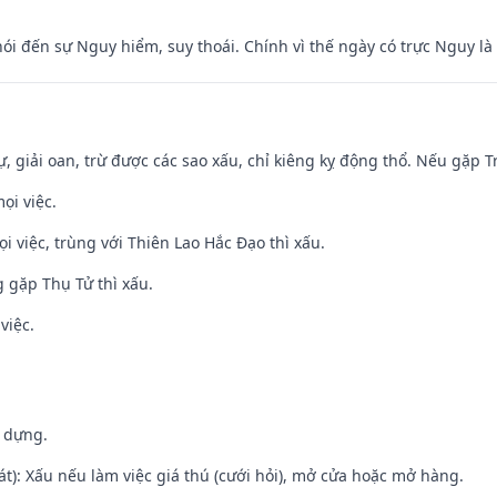
nói đến sự Nguy hiểm, suy thoái. Chính vì thế ngày có trực Nguy l
tự, giải oan, trừ được các sao xấu, chỉ kiêng kỵ động thổ. Nếu gặp Tr
ọi việc.
ọi việc, trùng với Thiên Lao Hắc Đạo thì xấu.
g gặp Thụ Tử thì xấu.
việc.
y dựng.
t): Xấu nếu làm việc giá thú (cưới hỏi), mở cửa hoặc mở hàng.