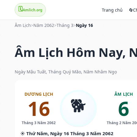
🗓️
Trang chủ
🔄
C
Amlich.org
Âm Lịch
>
Năm 2062
>
Tháng 3
>
Ngày 16
Âm Lịch Hôm Nay, N
Ngày Mậu Tuất, Tháng Quý Mão, Năm Nhâm Ngọ
DƯƠNG LỊCH
ÂM LỊCH
🐕
16
6
Tháng 3 Năm 2062
Tháng 2 Năm 20
☀️ Thứ Năm, Ngày 16 Tháng 3 Năm 2062