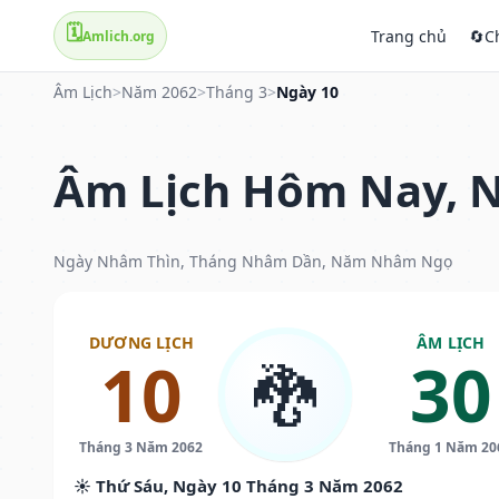
🗓️
Trang chủ
🔄
C
Amlich.org
Âm Lịch
>
Năm 2062
>
Tháng 3
>
Ngày 10
Âm Lịch Hôm Nay, N
Ngày Nhâm Thìn, Tháng Nhâm Dần, Năm Nhâm Ngọ
DƯƠNG LỊCH
ÂM LỊCH
10
30
🐉
Tháng 3 Năm 2062
Tháng 1 Năm 20
☀️ Thứ Sáu, Ngày 10 Tháng 3 Năm 2062