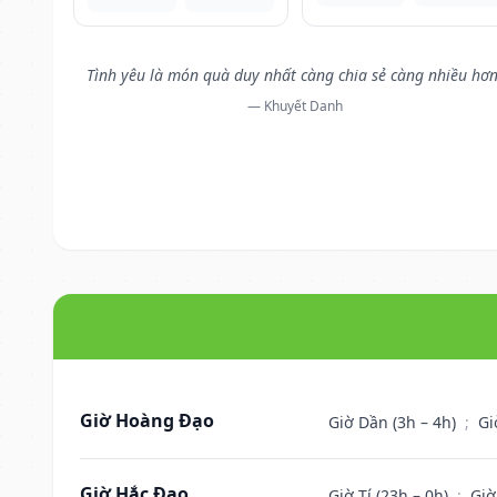
Tình yêu là món quà duy nhất càng chia sẻ càng nhiều hơn
— Khuyết Danh
Giờ Hoàng Đạo
Giờ Dần (3h – 4h)
;
Gi
Giờ Hắc Đạo
Giờ Tí (23h – 0h)
;
Giờ