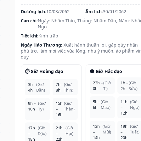
Dương lịch:
10/03/2062
Âm lịch:
30/01/2062
Can chi:
Ngày: Nhâm Thìn, Tháng: Nhâm Dần, Năm: Nh
Ngọ
Tiết khí:
Kinh trập
Ngày Hảo Thương:
Xuất hành thuận lợi, gặp qúy nhân
phù trợ, làm mọi việc vừa lòng, như ý muốn, áo phẩm vi
quy.
⏱️ Giờ Hoàng đạo
🌑 Giờ Hắc đạo
23h –
(Giờ
1h –
(Giờ
3h –
(Giờ
7h –
(Giờ
0h
Tí)
2h
Sửu)
4h
Dần)
8h
Thìn)
5h –
(Giờ
11h
(Giờ
9h –
(Giờ
15h
(Giờ
6h
Mão)
–
Ngọ)
10h
Tỵ)
–
Thân)
12h
16h
13h
(Giờ
19h
(Giờ
17h
(Giờ
21h
(Giờ
–
Mùi)
–
Tuất)
–
Dậu)
–
Hợi)
14h
20h
18h
22h