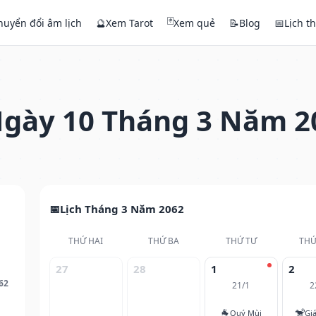
🃏
huyển đổi âm lịch
🔮
Xem Tarot
Xem quẻ
📝
Blog
📅
Lịch t
gày 10 Tháng 3 Năm 2
Lịch Tháng 3 Năm 2062
THỨ HAI
THỨ BA
THỨ TƯ
THỨ
27
28
1
2
62
21/1
2
🐐
🐒
Quý Mùi
Gi