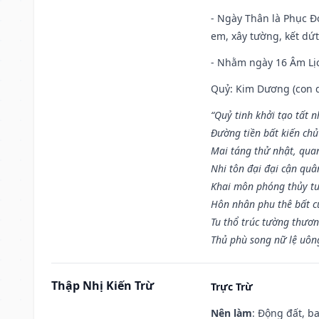
- Ngày Thân là Phục Đo
em, xây tường, kết dứt
- Nhằm ngày 16 Âm Lị
Quỷ: Kim Dương (con dê)
“Quỷ tinh khởi tạo tất 
Đường tiền bất kiến chủ
Mai táng thử nhật, quan
Nhi tôn đại đại cận qu
Khai môn phóng thủy tu
Hôn nhân phu thê bất c
Tu thổ trúc tường thươn
Thủ phù song nữ lệ uôn
Thập Nhị Kiến Trừ
Trực Trừ
Nên làm
: Động đất, b