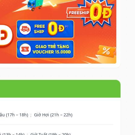
ậu (17h – 18h)
;
Giờ Hợi (21h – 22h)
i (13h – 14h)
;
Giờ Tuất (19h – 20h)