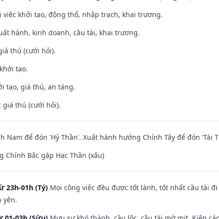
i việc khởi tạo, động thổ, nhập trạch, khai trương.
uất hành, kinh doanh, cầu tài, khai trương.
iá thú (cưới hỏi).
khởi tạo.
i tạo, giá thú, an táng.
giá thú (cưới hỏi).
 Nam để đón 'Hỷ Thần'. Xuất hành hướng Chính Tây để đón 'Tài T
g Chính Bắc gặp Hạc Thần (xấu)
ừ 23h-01h (Tý)
Mọi công việc đều được tốt lành, tốt nhất cầu tài
h yên.
ừ 01-03h (Sửu)
Mưu sự khó thành, cầu lộc, cầu tài mờ mịt. Kiện cáo