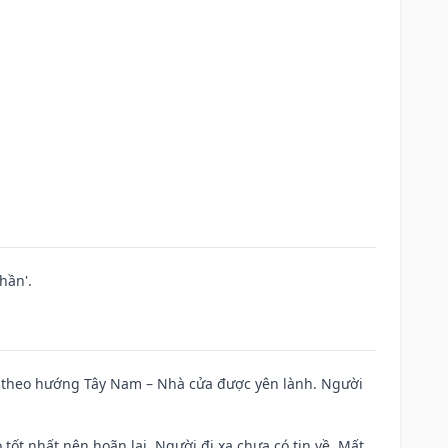
hần'.
 đi theo hướng Tây Nam – Nhà cửa được yên lành. Người
 tốt nhất nên hoãn lại. Người đi xa chưa có tin về. Mất