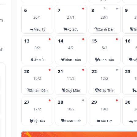
⭐
6
7
8
9
26/1
27/1
28/1
2
âm
🐀
🐂
🐅
🐈
Mậu Tý
Kỷ Sửu
Canh Dần
T
13
14
15
16
3/2
4/2
5/2
nh
🐐
🐒
🐓
🐕
Ất Mùi
Bính Thân
Đinh Dậu
Mậ
20
21
22
23
10/2
11/2
12/2
1
🐅
🐈
🐉
🐍
Nhâm Dần
Quý Mão
Giáp Thìn
27
28
29
30
17/2
18/2
19/2
2
🐓
🐕
🐖
🐀
Kỷ Dậu
Canh Tuất
Tân Hợi
N