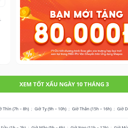
.
XEM TỐT XẤU NGÀY 10 THÁNG 3
ờ Thìn (7h – 8h)
;
Giờ Tỵ (9h – 10h)
;
Giờ Thân (15h – 16h)
;
Giờ D
 Sửu (1h – 2h)
;
Giờ Mão (5h – 6h)
;
Giờ Ngọ (11h – 12h)
;
Giờ Mù