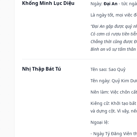
Khổng Minh Lục Diệu
Ngày:
Đại An
- tức ngà
Là ngày tốt, mọi việc
“Đại An gặp được quý n
Có cơm có rượu tiền tiễ
Chẳng thời cũng được Đ
Bình an vô sự tấm thân
Nhị Thập Bát Tú
Tên sao
: Sao Quỷ
Tên ngày
: Quỷ Kim Dươ
Nên làm
: Việc chôn cấ
Kiêng cữ
: Khởi tạo bất
và dựng cột. Vì vậy, n
Ngoại lệ
:
- Ngày Tý Đăng Viên t