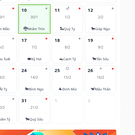
🌙
10
11
12
9/1
30/1
1/2
2/2
🐉
🐍
🐎
ân Mão
Nhâm Thìn
Quý Tỵ
Giáp Ngọ
17
18
19
6/2
7/2
8/2
9/2
🐖
🐀
🐂
u Tuất
Kỷ Hợi
Canh Tý
Tân Sửu
🌕
⭐
24
25
26
3/2
14/2
15/2
16/2
🐎
🐐
🐒
Ất Tỵ
Bính Ngọ
Đinh Mùi
Mậu Thân
31
1
2
0/2
21/2
🐂
hâm Tý
Quý Sửu