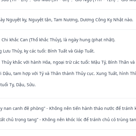
 Nguyệt kỵ, Nguyệt tận, Tam Nương, Dương Công Kỵ Nhật nào.
c Chi khắc Can (Thổ khắc Thủy), là ngày hung (phạt nhật).
Lưu Thủy, kỵ các tuổi: Bính Tuất và Giáp Tuất.
 Thủy khắc với hành Hỏa, ngoại trừ các tuổi: Mậu Tý, Bính Thân 
i Dậu, tam hợp với Tý và Thân thành Thủy cục. Xung Tuất, hình Thì
tuổi Tỵ, Dậu, Sửu.
ủy nan canh đê phòng” - Không nên tiến hành tháo nước để tránh
 tất chủ trọng tang” - Không nên khóc lóc để tránh chủ có trùng ta