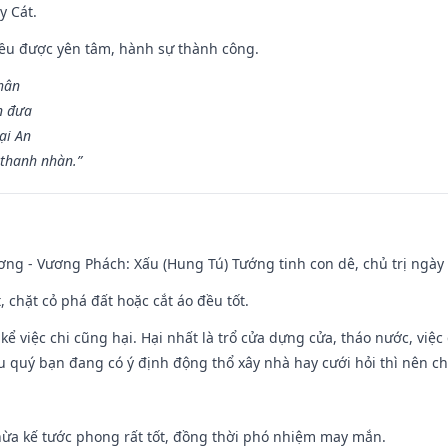
y Cát.
 đều được yên tâm, hành sự thành công.
hân
n đưa
ại An
 thanh nhàn.”
ng - Vương Phách: Xấu (Hung Tú) Tướng tinh con dê, chủ trị ngày 
t, chặt cỏ phá đất hoặc cắt áo đều tốt.
 kể việc chi cũng hại. Hại nhất là trổ cửa dựng cửa, tháo nước, việ
ếu quý bạn đang có ý định động thổ xây nhà hay cưới hỏi thì nên c
hừa kế tước phong rất tốt, đồng thời phó nhiệm may mắn.