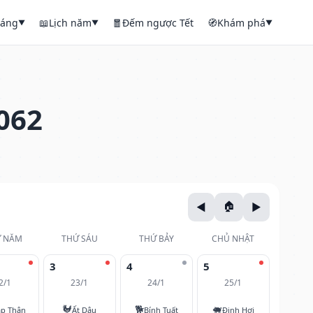
háng
📖
Lịch năm
🧧
Đếm ngược Tết
🧭
Khám phá
▼
▼
▼
062
 NĂM
THỨ SÁU
THỨ BẢY
CHỦ NHẬT
3
4
5
2/1
23/1
24/1
25/1
🐓
🐕
🐖
áp Thân
Ất Dậu
Bính Tuất
Đinh Hợi