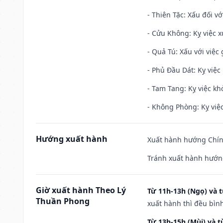
- Thiên Tặc: Xấu đối vớ
- Cửu Không: Kỵ việc x
- Quả Tú: Xấu với việc g
- Phủ Đầu Dát: Kỵ việc 
- Tam Tang: Kỵ việc khở
- Không Phòng: Kỵ việc 
Hướng xuất hành
Xuất hành hướng Chính
Tránh xuất hành hướn
Giờ xuất hành Theo Lý
Từ 11h-13h (Ngọ) và t
Thuần Phong
xuất hành thì đều bìn
Từ 13h-15h (Mùi) và t