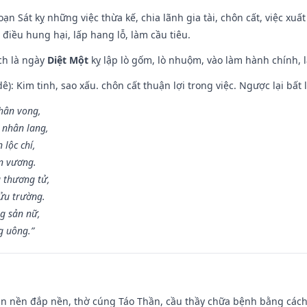
ạn Sát kỵ những việc thừa kế, chia lãnh gia tài, chôn cất, việc xuấ
 điều hung hại, lấp hang lỗ, làm cầu tiêu.
ch là ngày
Diệt Một
kỵ lập lò gốm, lò nhuộm, vào làm hành chính, l
: Kim tinh, sao xấu. chôn cất thuận lợi trong việc. Ngược lại bất l
nhân vong,
 nhân lang,
 lộc chí,
ân vương.
 thương tử,
ửu trường.
g sản nữ,
g uông.”
an nền đắp nền, thờ cúng Táo Thần, cầu thầy chữa bệnh bằng cách