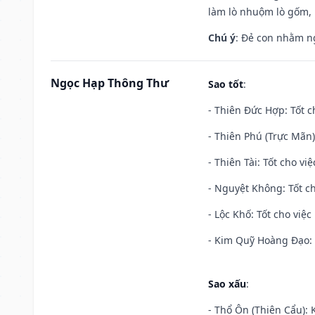
làm lò nhuộm lò gốm,
Chú ý
: Đẻ con nhằm n
Ngọc Hạp Thông Thư
Sao tốt
:
- Thiên Đức Hợp: Tốt c
- Thiên Phú (Trực Mãn)
- Thiên Tài: Tốt cho vi
- Nguyệt Không: Tốt c
- Lộc Khố: Tốt cho việc
- Kim Quỹ Hoàng Đạo: T
Sao xấu
:
- Thổ Ôn (Thiên Cẩu): K