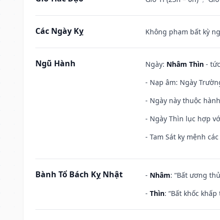
Các Ngày Kỵ
Không phạm bất kỳ ngày
Ngũ Hành
Ngày:
Nhâm Thìn
- tứ
- Nạp âm: Ngày Trường 
- Ngày này thuộc hành
- Ngày Thìn lục hợp vớ
- Tam Sát kỵ mệnh các 
Bành Tổ Bách Kỵ Nhật
-
Nhâm
: “Bất ương th
-
Thìn
: “Bất khốc khấp