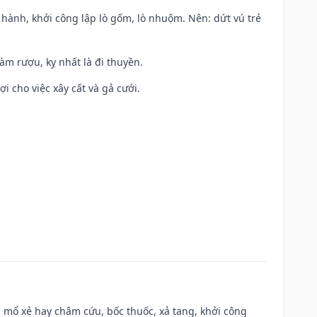
t hành, khởi công lập lò gốm, lò nhuộm. Nên: dứt vú trẻ
àm rượu, kỵ nhất là đi thuyền.
ợi cho việc xây cất và gả cưới.
 mổ xẻ hay châm cứu, bốc thuốc, xả tang, khởi công