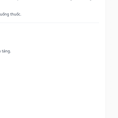
 uống thuốc.
n táng.