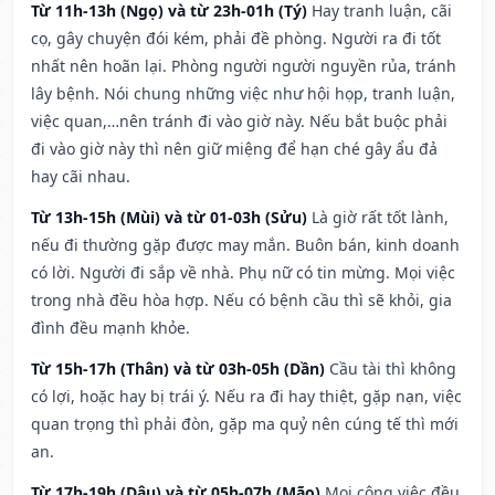
Từ 11h-13h (Ngọ) và từ 23h-01h (Tý)
Hay tranh luận, cãi
cọ, gây chuyện đói kém, phải đề phòng. Người ra đi tốt
nhất nên hoãn lại. Phòng người người nguyền rủa, tránh
lây bệnh. Nói chung những việc như hội họp, tranh luận,
việc quan,…nên tránh đi vào giờ này. Nếu bắt buộc phải
đi vào giờ này thì nên giữ miệng để hạn ché gây ẩu đả
hay cãi nhau.
Từ 13h-15h (Mùi) và từ 01-03h (Sửu)
Là giờ rất tốt lành,
nếu đi thường gặp được may mắn. Buôn bán, kinh doanh
có lời. Người đi sắp về nhà. Phụ nữ có tin mừng. Mọi việc
trong nhà đều hòa hợp. Nếu có bệnh cầu thì sẽ khỏi, gia
đình đều mạnh khỏe.
Từ 15h-17h (Thân) và từ 03h-05h (Dần)
Cầu tài thì không
có lợi, hoặc hay bị trái ý. Nếu ra đi hay thiệt, gặp nạn, việc
quan trọng thì phải đòn, gặp ma quỷ nên cúng tế thì mới
an.
Từ 17h-19h (Dậu) và từ 05h-07h (Mão)
Mọi công việc đều