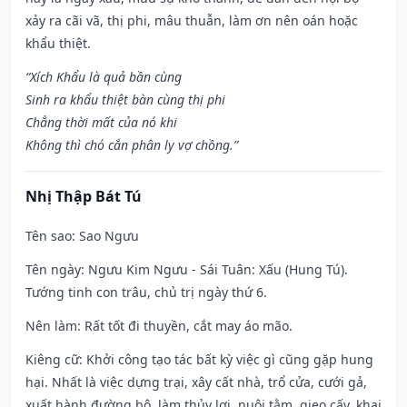
xảy ra cãi vã, thị phi, mâu thuẫn, làm ơn nên oán hoặc
khẩu thiệt.
“Xích Khẩu là quả bần cùng
Sinh ra khẩu thiệt bàn cùng thị phi
Chẳng thời mất của nó khi
Không thì chó cắn phân ly vợ chồng.”
Nhị Thập Bát Tú
Tên sao
: Sao Ngưu
Tên ngày
: Ngưu Kim Ngưu - Sái Tuân: Xấu (Hung Tú).
Tướng tinh con trâu, chủ trị ngày thứ 6.
Nên làm
: Rất tốt đi thuyền, cắt may áo mão.
Kiêng cữ
: Khởi công tạo tác bất kỳ việc gì cũng gặp hung
hại. Nhất là việc dựng trại, xây cất nhà, trổ cửa, cưới gả,
xuất hành đường bộ, làm thủy lợi, nuôi tằm, gieo cấy, khai