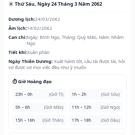
☀️ Thứ Sáu, Ngày 24 Tháng 3 Năm 2062
Dương lịch:
24/03/2062
Âm lịch:
14/02/2062
Can chi:
Ngày: Bính Ngọ, Tháng: Quý Mão, Năm: Nhâm
Ngọ
Tiết khí:
Xuân phân
Ngày Thiên Dương:
Xuất hành tốt, cầu tài được tài, hỏi
vợ được vợ mọi việc đều như ý muốn
⏱️ Giờ Hoàng đạo
23h – 0h
(Giờ Tí)
1h – 2h
(Giờ Sửu)
5h – 6h
(Giờ Mão)
11h – 12h
(Giờ Ngọ)
15h – 16h
(Giờ Thân)
17h – 18h
(Giờ Dậu)