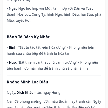
- Ngày Ngọ lục hợp với Mùi, tam hợp với Dần và Tuất
thành Hỏa cục. Xung Tý, hình Ngọ, hình Dậu, hại Sửu, phá
Mão, tuyệt Hợi.
Bành Tổ Bách Kỵ Nhật
-
Bính
: “Bất tu táo tất kiến hỏa ương” - Không nên tiến
hành sửa chữa bếp để tránh bị hỏa tai
-
Ngọ
: “Bất thiêm cái thất chủ canh trương” - Không nên
tiến hành lợp mái nhà để tránh chủ sẽ phải làm lại
Khổng Minh Lục Diệu
Ngày:
Xích Khẩu
- tức ngày Hung.
Nên đề phòng miệng lưỡi, mâu thuẫn hay tranh cãi. Ngày
này là ngày xấu, mưu sự khó thành, dễ dẫn đến nội bộ