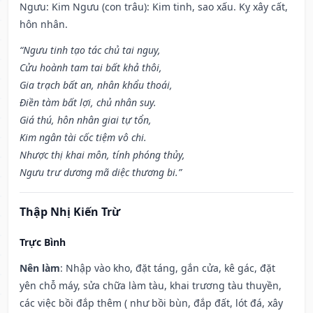
Ngưu: Kim Ngưu (con trâu): Kim tinh, sao xấu. Kỵ xây cất,
hôn nhân.
“Ngưu tinh tạo tác chủ tai nguy,
Cửu hoành tam tai bất khả thôi,
Gia trạch bất an, nhân khẩu thoái,
Điền tàm bất lợi, chủ nhân suy.
Giá thú, hôn nhân giai tự tổn,
Kim ngân tài cốc tiệm vô chi.
Nhược thị khai môn, tính phóng thủy,
Ngưu trư dương mã diệc thương bi.”
Thập Nhị Kiến Trừ
Trực Bình
Nên làm
: Nhập vào kho, đặt táng, gắn cửa, kê gác, đặt
yên chỗ máy, sửa chữa làm tàu, khai trương tàu thuyền,
các việc bồi đắp thêm ( như bồi bùn, đắp đất, lót đá, xây