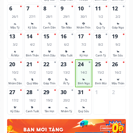
6
7
8
9
10
11
12
26/1
27/1
28/1
29/1
30/1
1/2
2/2
🐀
🐂
🐅
🐈
🐉
🐍
🐎
Mậu Tý
Kỷ Sửu
Canh Dần
Tân Mão
Nhâm Thìn
Quý Tỵ
Giáp Ngọ
13
14
15
16
17
18
19
3/2
4/2
5/2
6/2
7/2
8/2
9/2
🐐
🐒
🐓
🐕
🐖
🐀
🐂
Ất Mùi
Bính Thân
Đinh Dậu
Mậu Tuất
Kỷ Hợi
Canh Tý
Tân Sửu
20
21
22
23
24
25
26
10/2
11/2
12/2
13/2
14/2
15/2
16/2
🐅
🐈
🐉
🐍
🐎
🐐
🐒
Nhâm Dần
Quý Mão
Giáp Thìn
Ất Tỵ
Bính Ngọ
Đinh Mùi
Mậu Thân
27
28
29
30
31
1
2
17/2
18/2
19/2
20/2
21/2
🐓
🐕
🐖
🐀
🐂
Kỷ Dậu
Canh Tuất
Tân Hợi
Nhâm Tý
Quý Sửu