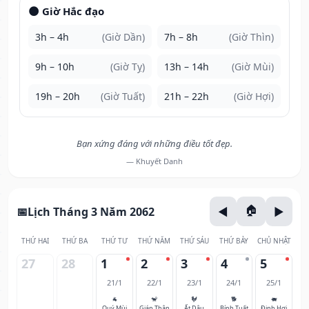
🌑 Giờ Hắc đạo
3h – 4h
(Giờ Dần)
7h – 8h
(Giờ Thìn)
9h – 10h
(Giờ Tỵ)
13h – 14h
(Giờ Mùi)
19h – 20h
(Giờ Tuất)
21h – 22h
(Giờ Hợi)
Bạn xứng đáng với những điều tốt đẹp.
— Khuyết Danh
Lịch Tháng 3 Năm 2062
THỨ HAI
THỨ BA
THỨ TƯ
THỨ NĂM
THỨ SÁU
THỨ BẢY
CHỦ NHẬT
27
28
1
2
3
4
5
21/1
22/1
23/1
24/1
25/1
🐐
🐒
🐓
🐕
🐖
Quý Mùi
Giáp Thân
Ất Dậu
Bính Tuất
Đinh Hợi