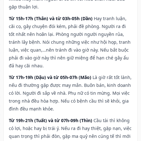
gặp thuận lợi.
Từ 15h-17h (Thân) và từ 03h-05h (Dần)
Hay tranh luận,
cãi cọ, gây chuyện đói kém, phải đề phòng. Người ra đi
tốt nhất nên hoãn lại. Phòng người người nguyền rủa,
tránh lây bệnh. Nói chung những việc như hội họp, tranh
luận, việc quan,…nên tránh đi vào giờ này. Nếu bắt buộc
phải đi vào giờ này thì nên giữ miệng để hạn ché gây ẩu
đả hay cãi nhau.
Từ 17h-19h (Dậu) và từ 05h-07h (Mão)
Là giờ rất tốt lành,
nếu đi thường gặp được may mắn. Buôn bán, kinh doanh
có lời. Người đi sắp về nhà. Phụ nữ có tin mừng. Mọi việc
trong nhà đều hòa hợp. Nếu có bệnh cầu thì sẽ khỏi, gia
đình đều mạnh khỏe.
Từ 19h-21h (Tuất) và từ 07h-09h (Thìn)
Cầu tài thì không
có lợi, hoặc hay bị trái ý. Nếu ra đi hay thiệt, gặp nạn, việc
quan trọng thì phải đòn, gặp ma quỷ nên cúng tế thì mới