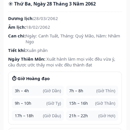
☀️ Thứ Ba, Ngày 28 Tháng 3 Năm 2062
Dương lịch:
28/03/2062
Âm lịch:
18/02/2062
Can chi:
Ngày: Canh Tuất, Tháng: Quý Mão, Năm: Nhâm
Ngọ
Tiết khí:
Xuân phân
Ngày Thiên Môn:
Xuất hành làm mọi việc đều vừa ý,
cầu được ước thấy mọi việc đều thành đạt
⏱️ Giờ Hoàng đạo
3h – 4h
(Giờ Dần)
7h – 8h
(Giờ Thìn)
9h – 10h
(Giờ Tỵ)
15h – 16h
(Giờ Thân)
17h – 18h
(Giờ Dậu)
21h – 22h
(Giờ Hợi)