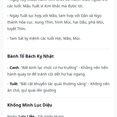
các tuổi: Mậu Tuất vì Kim khắc mà được lợi.
- Ngày Tuất lục hợp với Mão, tam hợp với Dần và Ngọ
thành Hỏa cục. Xung Thìn, hình Mùi, hại Dậu, phá Mùi,
tuyệt Thìn.
- Tam Sát kỵ mệnh các tuổi Hợi, Mão, Mùi.
Bành Tổ Bách Kỵ Nhật
-
Canh
: “Bất kinh lạc chức cơ hư trướng” - Không nên tiến
hành quay tơ để tránh cũi dệt hư hại ngang
-
Tuất
: “Bất cật khuyển tác quái thượng sàng” - Không nên
ăn chó, quỉ quái lên giường
Khổng Minh Lục Diệu
Ngày:
Lưu Liên
- tức ngày Hung.