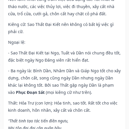
tháo nước, các việc thủy lợi, việc đi thuyền, xây cất nhà
cửa, trổ cửa, cưới gả, chôn cất hay chặt cỏ phá đất.
Kiêng cữ
: Sao Thất Đại Kiết nên không có bất kỳ việc gì
phải cữ.
Ngoại lệ
:
- Sao Thất Đại Kiết tại Ngọ, Tuất và Dần nói chung đều tốt,
đặc biệt ngày Ngọ Đăng viên rất hiển đạt.
- Ba ngày là: Bính Dần, Nhâm Dần và Giáp Ngọ tốt cho xây
dựng, chôn cất, song cũng ngày Dần nhưng ngày Dần
khác lại không tốt. Bởi sao Thất gặp ngày Dần là phạm
vào
Phục Đoạn Sát
(mọi kiêng cữ như trên).
Thất: Hỏa Trư (con lợn): Hỏa tinh, sao tốt. Rất tốt cho việc
kinh doanh, hôn nhân, xây cất và chôn cất.
“Thất tinh tạo tác tiến điền ngưu,
Nhi tôn đại đại cận quân hầu,