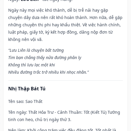
Ngày này mọi việc khó thành, dễ bị trễ nải hay gặp
chuyện dây dưa nên rất khó hoàn thành. Hơn nữa, dễ gặp
những chuyện thị phi hay khẩu thiệt. Về việc hành chính,
luật pháp, giấy tờ, ký kết hợp đồng, dâng nộp đơn từ
không nên vội vã.
“Lưu Liên là chuyện bất tường
Tìm bạn chẳng thấy nửa đường phân ly
Không thì lưu lạc một khi
Nhiều đường trắc trở nhiều khi nhọc nhằn.”
Nhị Thập Bát Tú
Tên sao
: Sao Thất
Tên ngày
: Thất Hỏa Trư - Cảnh Thuần: Tốt (Kiết Tú) Tướng
tinh con heo, chủ trị ngày thứ 3.
Nên làm
: Khởi công trăm việc đều đặng tốt. Tốt nhất là