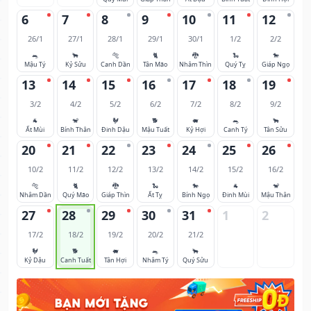
6
7
8
9
10
11
12
26/1
27/1
28/1
29/1
30/1
1/2
2/2
🐀
🐂
🐅
🐈
🐉
🐍
🐎
Mậu Tý
Kỷ Sửu
Canh Dần
Tân Mão
Nhâm Thìn
Quý Tỵ
Giáp Ngọ
13
14
15
16
17
18
19
3/2
4/2
5/2
6/2
7/2
8/2
9/2
🐐
🐒
🐓
🐕
🐖
🐀
🐂
Ất Mùi
Bính Thân
Đinh Dậu
Mậu Tuất
Kỷ Hợi
Canh Tý
Tân Sửu
20
21
22
23
24
25
26
10/2
11/2
12/2
13/2
14/2
15/2
16/2
🐅
🐈
🐉
🐍
🐎
🐐
🐒
Nhâm Dần
Quý Mão
Giáp Thìn
Ất Tỵ
Bính Ngọ
Đinh Mùi
Mậu Thân
27
28
29
30
31
1
2
17/2
18/2
19/2
20/2
21/2
🐓
🐕
🐖
🐀
🐂
Kỷ Dậu
Canh Tuất
Tân Hợi
Nhâm Tý
Quý Sửu