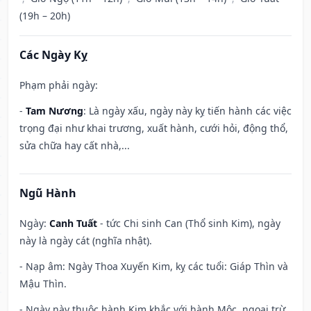
(19h – 20h)
Các Ngày Kỵ
Phạm phải ngày:
-
Tam Nương
: Là ngày xấu, ngày này kỵ tiến hành các việc
trọng đại như khai trương, xuất hành, cưới hỏi, động thổ,
sửa chữa hay cất nhà,...
Ngũ Hành
Ngày:
Canh Tuất
- tức Chi sinh Can (Thổ sinh Kim), ngày
này là ngày cát (nghĩa nhật).
- Nạp âm: Ngày Thoa Xuyến Kim, kỵ các tuổi: Giáp Thìn và
Mậu Thìn.
- Ngày này thuộc hành Kim khắc với hành Mộc, ngoại trừ