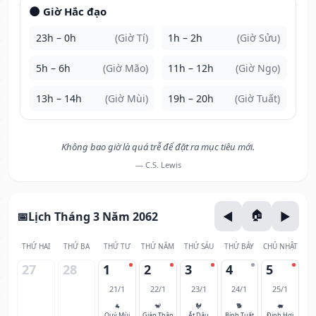
🌑 Giờ Hắc đạo
23h – 0h
(Giờ Tí)
1h – 2h
(Giờ Sửu)
5h – 6h
(Giờ Mão)
11h – 12h
(Giờ Ngọ)
13h – 14h
(Giờ Mùi)
19h – 20h
(Giờ Tuất)
Không bao giờ là quá trễ để đặt ra mục tiêu mới.
— C.S. Lewis
Lịch Tháng 3 Năm 2062
THỨ HAI
THỨ BA
THỨ TƯ
THỨ NĂM
THỨ SÁU
THỨ BẢY
CHỦ NHẬT
27
28
1
2
3
4
5
21/1
22/1
23/1
24/1
25/1
🐐
🐒
🐓
🐕
🐖
Quý Mùi
Giáp Thân
Ất Dậu
Bính Tuất
Đinh Hợi