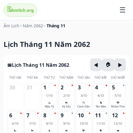
🗓️
Amlich.org
Âm Lịch
>
Năm 2062
>
Tháng 11
Lịch Tháng 11 Năm 2062
Lịch Tháng 11 Năm 2062
THỨ HAI
THỨ BA
THỨ TƯ
THỨ NĂM
THỨ SÁU
THỨ BẢY
CHỦ NHẬT
30
31
1
2
3
4
5
1/10
2/10
3/10
4/10
5/10
🐀
🐂
🐅
🐈
🐉
Mậu Tý
Kỷ Sửu
Canh Dần
Tân Mão
Nhâm Thìn
6
7
8
9
10
11
12
6/10
7/10
8/10
9/10
10/10
11/10
12/10
🐍
🐎
🐐
🐒
🐓
🐕
🐖