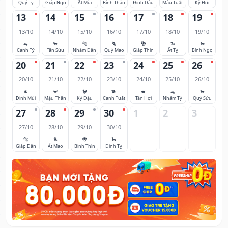
Quý Tỵ
Giáp Ngọ
Ất Mùi
Bính Thân
Đinh Dậu
Mậu Tuất
Kỷ Hợi
13
14
15
16
17
18
19
13/10
14/10
15/10
16/10
17/10
18/10
19/10
🐀
🐂
🐅
🐈
🐉
🐍
🐎
Canh Tý
Tân Sửu
Nhâm Dần
Quý Mão
Giáp Thìn
Ất Tỵ
Bính Ngọ
20
21
22
23
24
25
26
20/10
21/10
22/10
23/10
24/10
25/10
26/10
🐐
🐒
🐓
🐕
🐖
🐀
🐂
Đinh Mùi
Mậu Thân
Kỷ Dậu
Canh Tuất
Tân Hợi
Nhâm Tý
Quý Sửu
27
28
29
30
1
2
3
27/10
28/10
29/10
30/10
🐅
🐈
🐉
🐍
Giáp Dần
Ất Mão
Bính Thìn
Đinh Tỵ