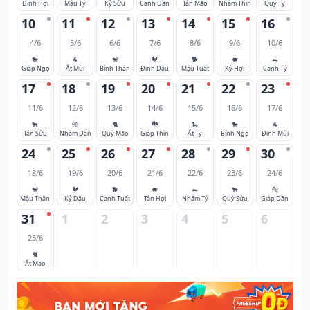
Đinh Hợi
Mậu Tý
Kỷ Sửu
Canh Dần
Tân Mão
Nhâm Thìn
Quý Tỵ
10
11
12
13
14
15
16
4/6
5/6
6/6
7/6
8/6
9/6
10/6
🐎
🐐
🐒
🐓
🐕
🐖
🐀
Giáp Ngọ
Ất Mùi
Bính Thân
Đinh Dậu
Mậu Tuất
Kỷ Hợi
Canh Tý
17
18
19
20
21
22
23
11/6
12/6
13/6
14/6
15/6
16/6
17/6
🐂
🐅
🐈
🐉
🐍
🐎
🐐
Tân Sửu
Nhâm Dần
Quý Mão
Giáp Thìn
Ất Tỵ
Bính Ngọ
Đinh Mùi
24
25
26
27
28
29
30
18/6
19/6
20/6
21/6
22/6
23/6
24/6
🐒
🐓
🐕
🐖
🐀
🐂
🐅
Mậu Thân
Kỷ Dậu
Canh Tuất
Tân Hợi
Nhâm Tý
Quý Sửu
Giáp Dần
31
1
2
3
4
5
6
25/6
🐈
Ất Mão