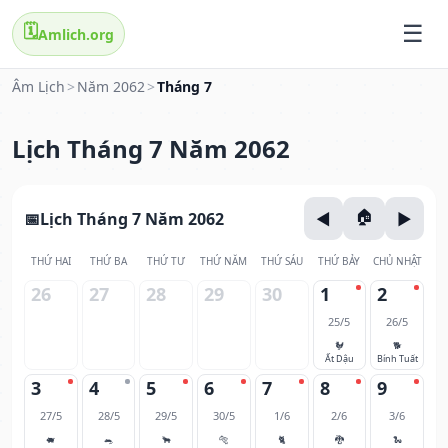
🗓️
Amlich.org
Âm Lịch
>
Năm 2062
>
Tháng 7
Lịch Tháng 7 Năm 2062
Lịch Tháng 7 Năm 2062
THỨ HAI
THỨ BA
THỨ TƯ
THỨ NĂM
THỨ SÁU
THỨ BẢY
CHỦ NHẬT
26
27
28
29
30
1
2
25/5
26/5
🐓
🐕
Ất Dậu
Bính Tuất
3
4
5
6
7
8
9
27/5
28/5
29/5
30/5
1/6
2/6
3/6
🐖
🐀
🐂
🐅
🐈
🐉
🐍