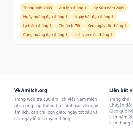
Tháng Một 2009
Âm lịch tháng 1
Kỷ Sửu năm 2009
Ngày hoàng đạo tháng 1
Ngày hắc đạo tháng 1
Lịch âm tháng 1
Chuẩn bị Tết
Xem ngày tốt tháng 1
Cung hoàng đạo tháng 1
Lịch vạn niên tháng 1
Về Amlich.org
Liên kết 
Trang web tra cứu âm lịch Việt Nam miễn
Trang chủ
Chuyển đổi 
phí, cung cấp thông tin chính xác về ngày
Gieo quẻ hỏ
âm lịch, can chi, con giáp, ngày tốt xấu và
Lịch năm 2
các ngày lễ tết truyền thống.
Lịch tháng 