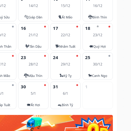
3/12
14/12
15/12
16/12
🐅
🐈
🐉
uý Sửu
Giáp Dần
Ất Mão
Bính Thìn
⭐
16
17
18
0/12
21/12
22/12
23/12
🐓
🐕
🐖
nh Thân
Tân Dậu
Nhâm Tuất
Quý Hợi
23
24
25
7/12
28/12
29/12
30/12
🐉
🐍
🐎
nh Mão
Mậu Thìn
Kỷ Tỵ
Canh Ngọ
30
31
1
4/1
5/1
6/1
🐖
🐀
áp Tuất
Ất Hợi
Bính Tý