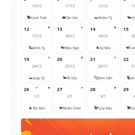
10/12
11/12
12/12
1
🐕
🐖
🐀
🐂
Canh Tuất
Tân Hợi
Nhâm Tý
Q
12
13
14
15
17/12
18/12
19/12
2
🐍
🐎
🐐
🐒
Đinh Tỵ
Mậu Ngọ
Kỷ Mùi
Ca
19
20
21
22
24/12
25/12
26/12
2
🐀
🐂
🐅
🐈
Giáp Tý
Ất Sửu
Bính Dần
Đi
⭐
26
27
28
29
1/1
2/1
3/1
🐐
🐒
🐓
🐕
Tân Mùi
Nhâm Thân
Quý Dậu
Gi