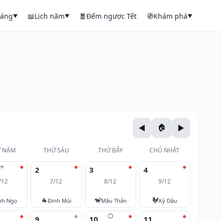
háng
📖
Lịch năm
🧧
Đếm ngược Tết
🧭
Khám phá
▼
▼
▼
 NĂM
THỨ SÁU
THỨ BẢY
CHỦ NHẬT
⭐
2
3
4
/12
7/12
8/12
9/12
🐐
🐒
🐓
nh Ngọ
Đinh Mùi
Mậu Thân
Kỷ Dậu
🌕
9
10
11