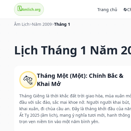
🗓️
Trang chủ
🔄
C
Amlich.org
Âm Lịch
>
Năm 2009
>
Tháng 1
Lịch Tháng 1 Năm 2
Tháng Một (Một): Chính Bắc &
🐅
Khai Mở
Tháng Giêng là thời khắc đất trời giao hòa, mùa xuân m
đầu với sắc đào, sắc mai khoe nở. Người người khai bút,
khai xuân, đi chùa cầu an. Đây là tháng khởi đầu của n
Ất Tỵ 2025 (âm lịch), mang ý nghĩa tươi mới, hanh thông
trọn vẹn niềm tin vào một năm bình yên.