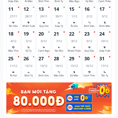
Giáp Dần
Ất Mão
Bính Thìn
Đinh Tỵ
Mậu Ngọ
Kỷ Mùi
Canh Thân
11
12
13
14
15
16
17
27/11
28/11
29/11
30/11
1/12
2/12
3/12
🐓
🐕
🐖
🐀
🐂
🐅
🐈
Tân Dậu
Nhâm Tuất
Quý Hợi
Giáp Tý
Ất Sửu
Bính Dần
Đinh Mão
18
19
20
21
22
23
24
4/12
5/12
6/12
7/12
8/12
9/12
10/12
🐉
🐍
🐎
🐐
🐒
🐓
🐕
Mậu Thìn
Kỷ Tỵ
Canh Ngọ
Tân Mùi
Nhâm Thân
Quý Dậu
Giáp Tuất
25
26
27
28
29
30
31
11/12
12/12
13/12
14/12
15/12
16/12
17/12
🐖
🐀
🐂
🐅
🐈
🐉
🐍
Ất Hợi
Bính Tý
Đinh Sửu
Mậu Dần
Kỷ Mão
Canh Thìn
Tân Tỵ