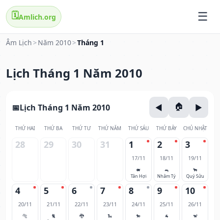
🗓️
Amlich.org
Âm Lịch
>
Năm 2010
>
Tháng 1
Lịch Tháng 1 Năm 2010
Lịch Tháng 1 Năm 2010
THỨ HAI
THỨ BA
THỨ TƯ
THỨ NĂM
THỨ SÁU
THỨ BẢY
CHỦ NHẬT
28
29
30
31
1
2
3
17/11
18/11
19/11
🐖
🐀
🐂
Tân Hợi
Nhâm Tý
Quý Sửu
4
5
6
7
8
9
10
20/11
21/11
22/11
23/11
24/11
25/11
26/11
🐅
🐈
🐉
🐍
🐎
🐐
🐒