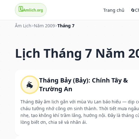
🗓️
Trang chủ
🔄
C
Amlich.org
Âm Lịch
>
Năm 2009
>
Tháng 7
Lịch Tháng 7 Năm 2
Tháng Bảy (Bảy): Chính Tây &
🐐
Trường An
Tháng Bảy âm lịch gắn với mùa Vu Lan báo hiếu — dịp c
cháu tưởng nhớ công ơn sinh thành. Thời tiết mưa ngâu
nhẹ, tạo không khí trầm lắng, hướng nội. Đây là tháng c
lòng biết ơn, chia sẻ và nhân ái.