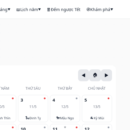
háng
📖
Lịch năm
🧧
Đếm ngược Tết
🧭
Khám phá
▼
▼
▼
 NĂM
THỨ SÁU
THỨ BẢY
CHỦ NHẬT
3
4
5
0/5
11/5
12/5
13/5
🐍
🐎
🐐
nh Thìn
Đinh Tỵ
Mậu Ngọ
Kỷ Mùi
⭐
10
11
12