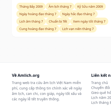
Tháng Bảy 2009
Âm lịch tháng 7
Kỷ Sửu năm 2009
Ngày hoàng đạo tháng 7
Ngày hắc đạo tháng 7
Lịch âm tháng 7
Chuẩn bị Tết
Xem ngày tốt tháng 7
Cung hoàng đạo tháng 7
Lịch vạn niên tháng 7
Về Amlich.org
Liên kết 
Trang web tra cứu âm lịch Việt Nam miễn
Trang chủ
Chuyển đổi 
phí, cung cấp thông tin chính xác về ngày
Gieo quẻ hỏ
âm lịch, can chi, con giáp, ngày tốt xấu và
Lịch năm 2
các ngày lễ tết truyền thống.
Lịch tháng 