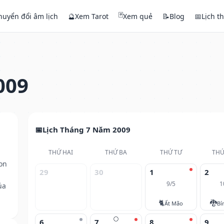
🃏
huyển đổi âm lịch
🔮
Xem Tarot
Xem quẻ
📝
Blog
📅
Lịch t
009
Lịch Tháng 7 Năm 2009
THỨ HAI
THỨ BA
THỨ TƯ
THỨ
on
29
30
1
2
9/5
1
ủa
🐈
🐉
Ất Mão
Bí
🌕
6
7
8
9