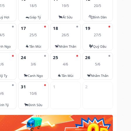
7/5
18/5
19/5
20/5
🐀
🐂
🐅
uý Hợi
Giáp Tý
Ất Sửu
Bính Dần
17
18
19
4/5
25/5
26/5
27/5
🐐
🐒
🐓
nh Ngọ
Tân Mùi
Nhâm Thân
Quý Dậu
24
25
26
2/6
3/6
4/6
5/6
🐎
🐐
🐒
Kỷ Tỵ
Canh Ngọ
Tân Mùi
Nhâm Thân
31
1
2
9/6
10/6
🐂
ính Tý
Đinh Sửu