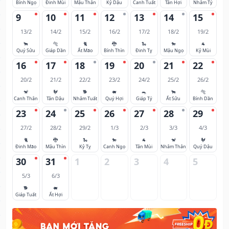
Bính Ngọ
Đinh Mùi
Mậu Thân
Kỷ Dậu
Canh Tuất
Tân Hợi
Nhâm Tý
9
10
11
12
13
14
15
13/2
14/2
15/2
16/2
17/2
18/2
19/2
🐂
🐅
🐈
🐉
🐍
🐎
🐐
Quý Sửu
Giáp Dần
Ất Mão
Bính Thìn
Đinh Tỵ
Mậu Ngọ
Kỷ Mùi
16
17
18
19
20
21
22
20/2
21/2
22/2
23/2
24/2
25/2
26/2
🐒
🐓
🐕
🐖
🐀
🐂
🐅
Canh Thân
Tân Dậu
Nhâm Tuất
Quý Hợi
Giáp Tý
Ất Sửu
Bính Dần
23
24
25
26
27
28
29
27/2
28/2
29/2
1/3
2/3
3/3
4/3
🐈
🐉
🐍
🐎
🐐
🐒
🐓
Đinh Mão
Mậu Thìn
Kỷ Tỵ
Canh Ngọ
Tân Mùi
Nhâm Thân
Quý Dậu
30
31
1
2
3
4
5
5/3
6/3
🐕
🐖
Giáp Tuất
Ất Hợi