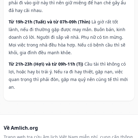
phải đi vào giờ này thì nên giữ miệng để hạn ché gây ẩu
đả hay cãi nhau.
Từ 19h-21h (Tuất) và từ 07h-09h (Thìn)
Là giờ rất tốt
lành, nếu đi thường gặp được may mắn. Buôn bán, kinh
doanh có lời. Người đi sắp về nhà. Phụ nữ có tin mừng.
Mọi việc trong nhà đều hòa hợp. Nếu có bệnh cầu thì sẽ
khỏi, gia đình đều mạnh khỏe.
Từ 21h-23h (Hợi) và từ 09h-11h (Tị)
Cầu tài thì không có
lợi, hoặc hay bị trái ý. Nếu ra đi hay thiệt, gặp nạn, việc
quan trọng thì phải đòn, gặp ma quỷ nên cúng tế thì mới
an.
Về Amlich.org
Trang web tra cứu âm lịch Việt Nam miễn phí, cung cấp thông