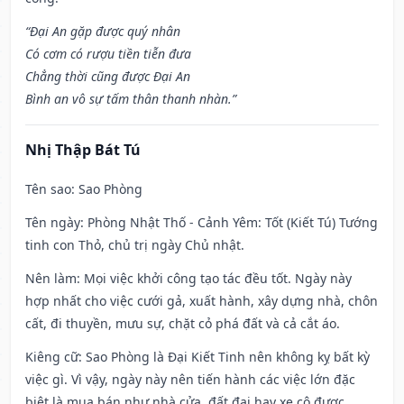
“Đại An gặp được quý nhân
Có cơm có rượu tiền tiễn đưa
Chẳng thời cũng được Đại An
Bình an vô sự tấm thân thanh nhàn.”
Nhị Thập Bát Tú
Tên sao
: Sao Phòng
Tên ngày
: Phòng Nhật Thố - Cảnh Yêm: Tốt (Kiết Tú) Tướng
tinh con Thỏ, chủ trị ngày Chủ nhật.
Nên làm
: Mọi việc khởi công tạo tác đều tốt. Ngày này
hợp nhất cho việc cưới gả, xuất hành, xây dựng nhà, chôn
cất, đi thuyền, mưu sự, chặt cỏ phá đất và cả cắt áo.
Kiêng cữ
: Sao Phòng là Đại Kiết Tinh nên không kỵ bất kỳ
việc gì. Vì vậy, ngày này nên tiến hành các việc lớn đặc
biệt là mua bán như nhà cửa, đất đai hay xe cộ được