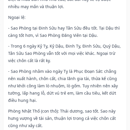
nhiều may mắn và thuận lợi.
Ngoại lệ
:
- Sao Phòng tại Đinh Sửu hay Tân Sửu đều tốt. Tại Dậu thì
càng tốt hơn, vì Sao Phòng Đăng Viên tại Dậu.
- Trong 6 ngày Kỷ Tỵ, Kỷ Dậu, Đinh Tỵ, Đinh Sửu, Quý Dậu,
Tân Sửu Sao Phòng vẫn tốt với mọi việc khác. Ngoại trừ
việc chôn cất là rất kỵ.
- Sao Phòng nhằm vào ngày Tỵ là Phục Đoạn Sát: chẳng
nên xuất hành, chôn cất, chia lãnh gia tài, thừa kế cũng
như khởi công làm lò nhuộm, lò gốm. Tuy nhiên nên xây
tường, lấp hang lỗ, dứt vú trẻ em, làm cầu tiêu, kết dứt
điều hung hại.
Phòng Nhật Thố (con thỏ): Thái dương, sao tốt. Sao này
hưng vượng về tài sản, thuận lợi trong cả việc chôn cất
cũng như xây cất.