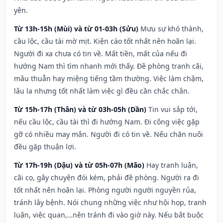
yên.
Từ 13h-15h (Mùi) và từ 01-03h (Sửu)
Mưu sự khó thành,
cầu lộc, cầu tài mờ mịt. Kiện cáo tốt nhất nên hoãn lại.
Người đi xa chưa có tin về. Mất tiền, mất của nếu đi
hướng Nam thì tìm nhanh mới thấy. Đề phòng tranh cãi,
mâu thuẫn hay miệng tiếng tầm thường. Việc làm chậm,
lâu la nhưng tốt nhất làm việc gì đều cần chắc chắn.
Từ 15h-17h (Thân) và từ 03h-05h (Dần)
Tin vui sắp tới,
nếu cầu lộc, cầu tài thì đi hướng Nam. Đi công việc gặp
gỡ có nhiều may mắn. Người đi có tin về. Nếu chăn nuôi
đều gặp thuận lợi.
Từ 17h-19h (Dậu) và từ 05h-07h (Mão)
Hay tranh luận,
cãi cọ, gây chuyện đói kém, phải đề phòng. Người ra đi
tốt nhất nên hoãn lại. Phòng người người nguyền rủa,
tránh lây bệnh. Nói chung những việc như hội họp, tranh
luận, việc quan,…nên tránh đi vào giờ này. Nếu bắt buộc