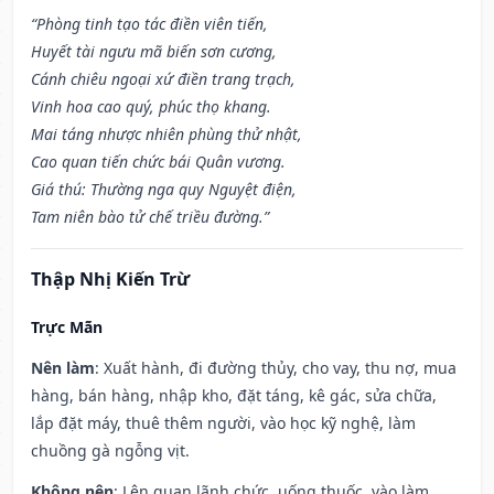
“Phòng tinh tạo tác điền viên tiến,
Huyết tài ngưu mã biến sơn cương,
Cánh chiêu ngoại xứ điền trang trạch,
Vinh hoa cao quý, phúc thọ khang.
Mai táng nhược nhiên phùng thử nhật,
Cao quan tiến chức bái Quân vương.
Giá thú: Thường nga quy Nguyệt điện,
Tam niên bào tử chế triều đường.”
Thập Nhị Kiến Trừ
Trực Mãn
Nên làm
: Xuất hành, đi đường thủy, cho vay, thu nợ, mua
hàng, bán hàng, nhập kho, đặt táng, kê gác, sửa chữa,
lắp đặt máy, thuê thêm người, vào học kỹ nghệ, làm
chuồng gà ngỗng vịt.
Không nên
: Lên quan lãnh chức, uống thuốc, vào làm