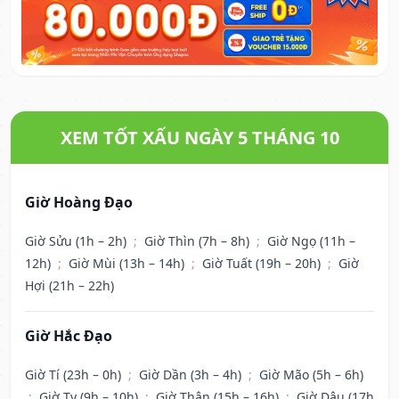
XEM TỐT XẤU NGÀY 5 THÁNG 10
Giờ Hoàng Đạo
Giờ Sửu (1h – 2h)
;
Giờ Thìn (7h – 8h)
;
Giờ Ngọ (11h –
12h)
;
Giờ Mùi (13h – 14h)
;
Giờ Tuất (19h – 20h)
;
Giờ
Hợi (21h – 22h)
Giờ Hắc Đạo
Giờ Tí (23h – 0h)
;
Giờ Dần (3h – 4h)
;
Giờ Mão (5h – 6h)
;
Giờ Tỵ (9h – 10h)
;
Giờ Thân (15h – 16h)
;
Giờ Dậu (17h