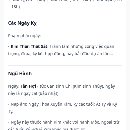
– 18h)
Các Ngày Kỵ
Phạm phải ngày:
-
Kim Thần Thất Sát
: Tránh làm những công việc quan
trọng, đi xa, ký kết hợp đồng, hay bắt đầu dự án lớn...
Ngũ Hành
Ngày:
Tân Hợi
- tức Can sinh Chi (Kim sinh Thủy), ngày
này là ngày cát (bảo nhật).
- Nạp âm: Ngày Thoa Xuyến Kim, kỵ các tuổi: Ất Tỵ và Kỷ
Tỵ.
- Ngày này thuộc hành Kim khắc với hành Mộc, ngoại trừ
các tuổi: Kỷ Hợi vì Kim khắc mà được lợi.