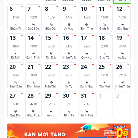
6
7
8
9
10
11
12
11/9
12/9
13/9
14/9
15/9
16/9
17/9
🐀
🐂
🐅
🐈
🐉
🐍
🐎
Nhâm Tý
Quý Sửu
Giáp Dần
Ất Mão
Bính Thìn
Đinh Tỵ
Mậu Ngọ
13
14
15
16
17
18
19
18/9
19/9
20/9
21/9
22/9
23/9
24/9
🐐
🐒
🐓
🐕
🐖
🐀
🐂
Kỷ Mùi
Canh Thân
Tân Dậu
Nhâm Tuất
Quý Hợi
Giáp Tý
Ất Sửu
20
21
22
23
24
25
26
25/9
26/9
27/9
28/9
29/9
1/10
2/10
🐅
🐈
🐉
🐍
🐎
🐐
🐒
Bính Dần
Đinh Mão
Mậu Thìn
Kỷ Tỵ
Canh Ngọ
Tân Mùi
Nhâm Thân
27
28
29
30
31
1
2
3/10
4/10
5/10
6/10
7/10
🐓
🐕
🐖
🐀
🐂
Quý Dậu
Giáp Tuất
Ất Hợi
Bính Tý
Đinh Sửu