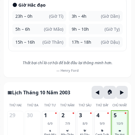
🌑 Giờ Hắc đạo
23h – 0h
(Giờ Tí)
3h – 4h
(Giờ Dần)
5h – 6h
(Giờ Mão)
9h – 10h
(Giờ Tỵ)
15h – 16h
(Giờ Thân)
17h – 18h
(Giờ Dậu)
Thất bại chỉ là cơ hội để bắt đầu lại thông minh hơn.
— Henry Ford
Lịch Tháng 10 Năm 2003
THỨ HAI
THỨ BA
THỨ TƯ
THỨ NĂM
THỨ SÁU
THỨ BẢY
CHỦ NHẬT
29
30
1
2
3
4
5
6/9
7/9
8/9
9/9
10/9
🐐
🐒
🐓
🐕
🐖
Đinh Mùi
Mậu Thân
Kỷ Dậu
Canh Tuất
Tân Hợi