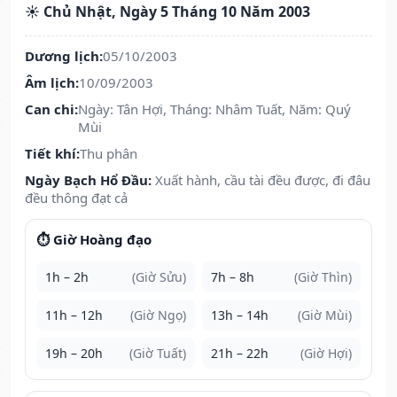
☀️ Chủ Nhật, Ngày 5 Tháng 10 Năm 2003
Dương lịch:
05/10/2003
Âm lịch:
10/09/2003
Can chi:
Ngày: Tân Hợi, Tháng: Nhâm Tuất, Năm: Quý
Mùi
Tiết khí:
Thu phân
Ngày Bạch Hổ Đầu:
Xuất hành, cầu tài đều được, đi đâu
đều thông đạt cả
⏱️ Giờ Hoàng đạo
1h – 2h
(Giờ Sửu)
7h – 8h
(Giờ Thìn)
11h – 12h
(Giờ Ngọ)
13h – 14h
(Giờ Mùi)
19h – 20h
(Giờ Tuất)
21h – 22h
(Giờ Hợi)