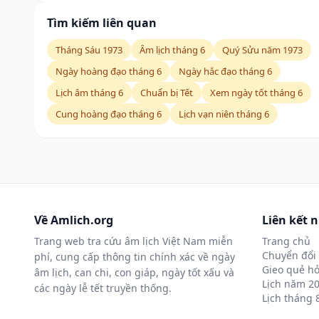
Tìm kiếm liên quan
Tháng Sáu 1973
Âm lịch tháng 6
Quý Sửu năm 1973
Ngày hoàng đạo tháng 6
Ngày hắc đạo tháng 6
Lịch âm tháng 6
Chuẩn bị Tết
Xem ngày tốt tháng 6
Cung hoàng đạo tháng 6
Lịch vạn niên tháng 6
Về Amlich.org
Liên kết 
Trang web tra cứu âm lịch Việt Nam miễn
Trang chủ
Chuyển đổi 
phí, cung cấp thông tin chính xác về ngày
Gieo quẻ hỏ
âm lịch, can chi, con giáp, ngày tốt xấu và
Lịch năm 2
các ngày lễ tết truyền thống.
Lịch tháng 