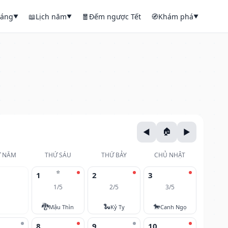
háng
📖
Lịch năm
🧧
Đếm ngược Tết
🧭
Khám phá
▼
▼
▼
 NĂM
THỨ SÁU
THỨ BẢY
CHỦ NHẬT
⭐
1
2
3
1/5
2/5
3/5
🐉
🐍
🐎
Mậu Thìn
Kỷ Tỵ
Canh Ngọ
8
9
10