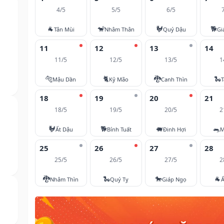
4/5
5/5
6/5
🐐
🐒
🐓
🐕
Tân Mùi
Nhâm Thân
Quý Dậu
Gi
11
12
13
14
11/5
12/5
13/5
1
🐅
🐈
🐉
🐍
Mậu Dần
Kỷ Mão
Canh Thìn
T
18
19
20
21
18/5
19/5
20/5
2
🐓
🐕
🐖
🐀
Ất Dậu
Bính Tuất
Đinh Hợi
M
25
26
27
28
25/5
26/5
27/5
2
🐉
🐍
🐎
🐐
Nhâm Thìn
Quý Tỵ
Giáp Ngọ
Ấ