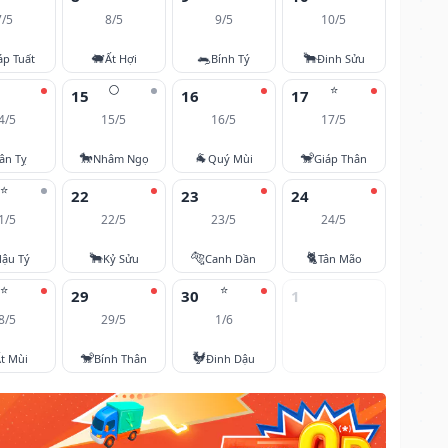
7/5
8/5
9/5
10/5
🐖
🐀
🐂
áp Tuất
Ất Hợi
Bính Tý
Đinh Sửu
🌕
⭐
15
16
17
4/5
15/5
16/5
17/5
🐎
🐐
🐒
ân Tỵ
Nhâm Ngọ
Quý Mùi
Giáp Thân
⭐
22
23
24
1/5
22/5
23/5
24/5
🐂
🐅
🐈
ậu Tý
Kỷ Sửu
Canh Dần
Tân Mão
⭐
⭐
29
30
1
8/5
29/5
1/6
🐒
🐓
t Mùi
Bính Thân
Đinh Dậu