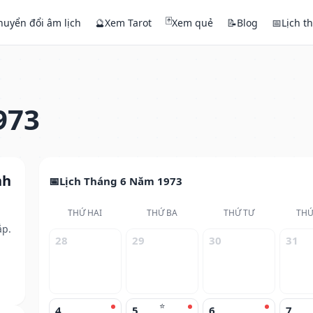
🃏
huyển đổi âm lịch
🔮
Xem Tarot
Xem quẻ
📝
Blog
📅
Lịch t
973
nh
Lịch Tháng 6 Năm 1973
THỨ HAI
THỨ BA
THỨ TƯ
THỨ
ắp.
28
29
30
31
⭐
4
5
6
7