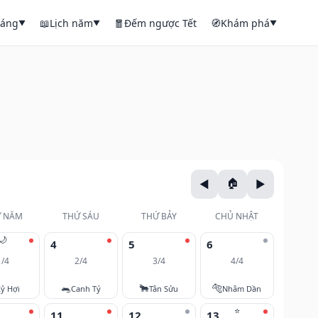
háng
📖
Lịch năm
🧧
Đếm ngược Tết
🧭
Khám phá
▼
▼
▼
 NĂM
THỨ SÁU
THỨ BẢY
CHỦ NHẬT
🌙
4
5
6
1/4
2/4
3/4
4/4
🐀
🐂
🐅
ỷ Hợi
Canh Tý
Tân Sửu
Nhâm Dần
⭐
11
12
13