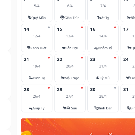
5/4
6/4
7/4
🐈
🐉
🐍
🐎
Quý Mão
Giáp Thìn
Ất Tỵ
Bí
14
15
16
17
12/4
13/4
14/4
1
🐕
🐖
🐀
🐂
Canh Tuất
Tân Hợi
Nhâm Tý
Q
21
22
23
24
19/4
20/4
21/4
2
🐍
🐎
🐐
🐒
Đinh Tỵ
Mậu Ngọ
Kỷ Mùi
Ca
28
29
30
31
26/4
27/4
28/4
2
🐀
🐂
🐅
🐈
Giáp Tý
Ất Sửu
Bính Dần
Đi