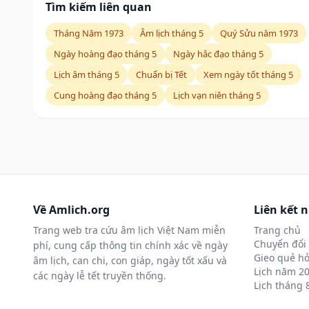
Tìm kiếm liên quan
Tháng Năm 1973
Âm lịch tháng 5
Quý Sửu năm 1973
Ngày hoàng đạo tháng 5
Ngày hắc đạo tháng 5
Lịch âm tháng 5
Chuẩn bị Tết
Xem ngày tốt tháng 5
Cung hoàng đạo tháng 5
Lịch vạn niên tháng 5
Về Amlich.org
Liên kết 
Trang web tra cứu âm lịch Việt Nam miễn
Trang chủ
Chuyển đổi 
phí, cung cấp thông tin chính xác về ngày
Gieo quẻ hỏ
âm lịch, can chi, con giáp, ngày tốt xấu và
Lịch năm 2
các ngày lễ tết truyền thống.
Lịch tháng 