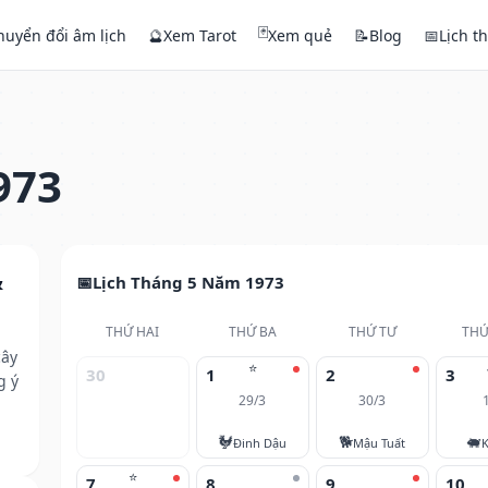
🃏
huyển đổi âm lịch
🔮
Xem Tarot
Xem quẻ
📝
Blog
📅
Lịch t
973
&
Lịch Tháng 5 Năm 1973
THỨ HAI
THỨ BA
THỨ TƯ
THỨ
cây
⭐
30
1
2
3
g ý
29/3
30/3
🐓
🐕
🐖
Đinh Dậu
Mậu Tuất
K
⭐
7
8
9
10