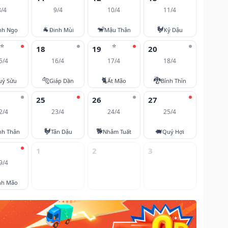
8/4
9/4
10/4
11/4
🐐
🐒
🐓
nh Ngọ
Đinh Mùi
Mậu Thân
Kỷ Dậu
⭐
⭐
18
19
20
5/4
16/4
17/4
18/4
🐅
🐈
🐉
uý Sửu
Giáp Dần
Ất Mão
Bính Thìn
25
26
27
2/4
23/4
24/4
25/4
🐓
🐕
🐖
nh Thân
Tân Dậu
Nhâm Tuất
Quý Hợi
1
2
3
9/4
nh Mão