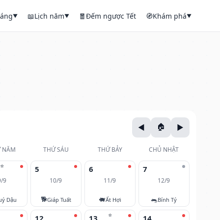
háng
📖
Lịch năm
🧧
Đếm ngược Tết
🧭
Khám phá
▼
▼
▼
 NĂM
THỨ SÁU
THỨ BẢY
CHỦ NHẬT
⭐
5
6
7
9/9
10/9
11/9
12/9
🐕
🐖
🐀
uý Dậu
Giáp Tuất
Ất Hợi
Bính Tý
⭐
12
13
14