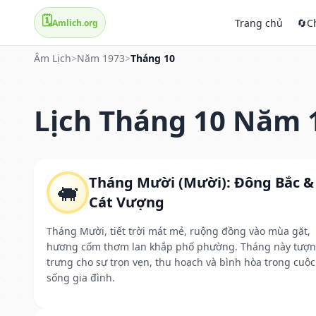
🗓️
Trang chủ
🔄
C
Amlich.org
Âm Lịch
>
Năm 1973
>
Tháng 10
Lịch Tháng 10 Năm 
Tháng Mười (Mười): Đông Bắc &
🐖
Cát Vượng
Tháng Mười, tiết trời mát mẻ, ruộng đồng vào mùa gặt,
hương cốm thơm lan khắp phố phường. Tháng này tượ
trưng cho sự trọn vẹn, thu hoạch và bình hòa trong cuộc
sống gia đình.