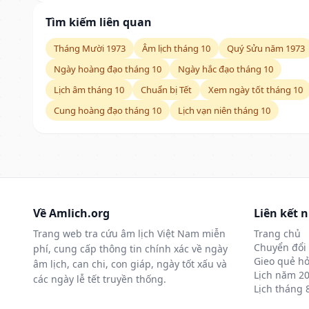
Tìm kiếm liên quan
Tháng Mười 1973
Âm lịch tháng 10
Quý Sửu năm 1973
Ngày hoàng đạo tháng 10
Ngày hắc đạo tháng 10
Lịch âm tháng 10
Chuẩn bị Tết
Xem ngày tốt tháng 10
Cung hoàng đạo tháng 10
Lịch vạn niên tháng 10
Về Amlich.org
Liên kết 
Trang web tra cứu âm lịch Việt Nam miễn
Trang chủ
Chuyển đổi 
phí, cung cấp thông tin chính xác về ngày
Gieo quẻ hỏ
âm lịch, can chi, con giáp, ngày tốt xấu và
Lịch năm 2
các ngày lễ tết truyền thống.
Lịch tháng 