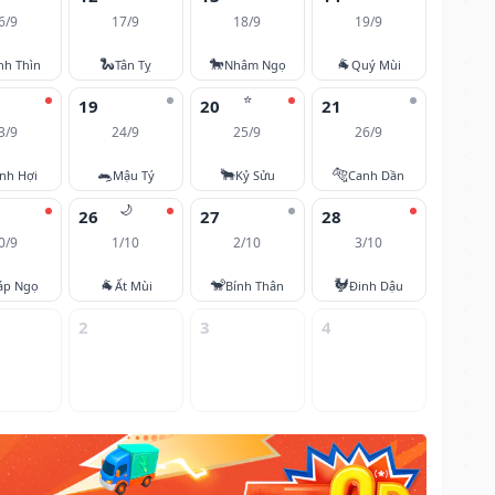
6/9
17/9
18/9
19/9
🐍
🐎
🐐
nh Thìn
Tân Tỵ
Nhâm Ngọ
Quý Mùi
⭐
19
20
21
3/9
24/9
25/9
26/9
🐀
🐂
🐅
nh Hợi
Mậu Tý
Kỷ Sửu
Canh Dần
🌙
26
27
28
0/9
1/10
2/10
3/10
🐐
🐒
🐓
áp Ngọ
Ất Mùi
Bính Thân
Đinh Dậu
2
3
4