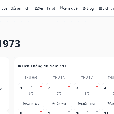
🃏
huyển đổi âm lịch
🔮
Xem Tarot
Xem quẻ
📝
Blog
📅
Lịch t
1973
Lịch Tháng 10 Năm 1973
THỨ HAI
THỨ BA
THỨ TƯ
THỨ
⭐
1
2
3
4
ng
6/9
7/9
8/9
🐎
🐐
🐒
🐓
Canh Ngọ
Tân Mùi
Nhâm Thân
Q
⭐
8
9
10
11