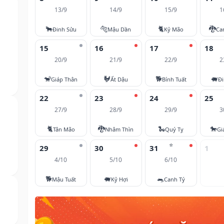
13/9
14/9
15/9
1
🐂
🐅
🐈
🐉
Đinh Sửu
Mậu Dần
Kỷ Mão
Ca
15
16
17
18
20/9
21/9
22/9
2
🐒
🐓
🐕
🐖
Giáp Thân
Ất Dậu
Bính Tuất
Đi
22
23
24
25
27/9
28/9
29/9
3
🐈
🐉
🐍
🐎
Tân Mão
Nhâm Thìn
Quý Tỵ
Gi
⭐
29
30
31
1
4/10
5/10
6/10
🐕
🐖
🐀
Mậu Tuất
Kỷ Hợi
Canh Tý