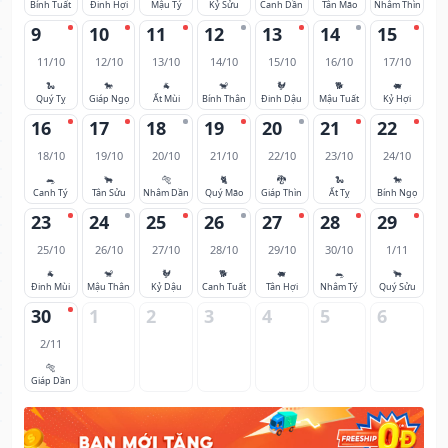
Bính Tuất
Đinh Hợi
Mậu Tý
Kỷ Sửu
Canh Dần
Tân Mão
Nhâm Thìn
9
10
11
12
13
14
15
11/10
12/10
13/10
14/10
15/10
16/10
17/10
🐍
🐎
🐐
🐒
🐓
🐕
🐖
Quý Tỵ
Giáp Ngọ
Ất Mùi
Bính Thân
Đinh Dậu
Mậu Tuất
Kỷ Hợi
16
17
18
19
20
21
22
18/10
19/10
20/10
21/10
22/10
23/10
24/10
🐀
🐂
🐅
🐈
🐉
🐍
🐎
Canh Tý
Tân Sửu
Nhâm Dần
Quý Mão
Giáp Thìn
Ất Tỵ
Bính Ngọ
23
24
25
26
27
28
29
25/10
26/10
27/10
28/10
29/10
30/10
1/11
🐐
🐒
🐓
🐕
🐖
🐀
🐂
Đinh Mùi
Mậu Thân
Kỷ Dậu
Canh Tuất
Tân Hợi
Nhâm Tý
Quý Sửu
30
1
2
3
4
5
6
2/11
🐅
Giáp Dần