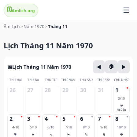
🗓️
Amlich.org
Âm Lịch
>
Năm 1970
>
Tháng 11
Lịch Tháng 11 Năm 1970
Lịch Tháng 11 Năm 1970
THỨ HAI
THỨ BA
THỨ TƯ
THỨ NĂM
THỨ SÁU
THỨ BẢY
CHỦ NHẬT
26
27
28
29
30
31
1
3/10
🐓
Ất Dậu
2
3
4
5
6
7
8
4/10
5/10
6/10
7/10
8/10
9/10
10/10
🐕
🐖
🐀
🐂
🐅
🐈
🐉