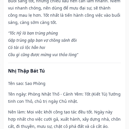
Buổi sáng tốt, nhưng chiều xấu nên cần làm nhanh. Niềm
vui nhanh chóng, nên dùng để mưu đại sự, sẽ thành
công mau lẹ hơn. Tốt nhất là tiến hành công việc vào buổi
sáng, càng sớm càng tốt.
“Tốc Hỷ là bạn trùng phùng
Gặp trùng gặp bạn vợ chồng sánh đôi
Có tài có lộc hẳn hoi
Cầu gì cũng được mừng vui thỏa lòng”
Nhị Thập Bát Tú
Tên sao
: Sao Phòng
Tên ngày
: Phòng Nhật Thố - Cảnh Yêm: Tốt (Kiết Tú) Tướng
tinh con Thỏ, chủ trị ngày Chủ nhật.
Nên làm
: Mọi việc khởi công tạo tác đều tốt. Ngày này
hợp nhất cho việc cưới gả, xuất hành, xây dựng nhà, chôn
cất, đi thuyền, mưu sự, chặt cỏ phá đất và cả cắt áo.