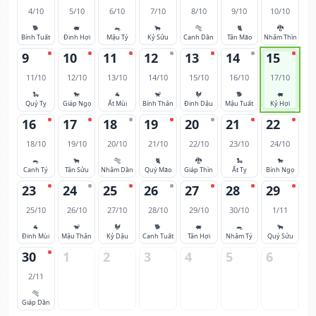
4/10
5/10
6/10
7/10
8/10
9/10
10/10
🐕
🐖
🐀
🐂
🐅
🐈
🐉
Bính Tuất
Đinh Hợi
Mậu Tý
Kỷ Sửu
Canh Dần
Tân Mão
Nhâm Thìn
9
10
11
12
13
14
15
11/10
12/10
13/10
14/10
15/10
16/10
17/10
🐍
🐎
🐐
🐒
🐓
🐕
🐖
Quý Tỵ
Giáp Ngọ
Ất Mùi
Bính Thân
Đinh Dậu
Mậu Tuất
Kỷ Hợi
16
17
18
19
20
21
22
18/10
19/10
20/10
21/10
22/10
23/10
24/10
🐀
🐂
🐅
🐈
🐉
🐍
🐎
Canh Tý
Tân Sửu
Nhâm Dần
Quý Mão
Giáp Thìn
Ất Tỵ
Bính Ngọ
23
24
25
26
27
28
29
25/10
26/10
27/10
28/10
29/10
30/10
1/11
🐐
🐒
🐓
🐕
🐖
🐀
🐂
Đinh Mùi
Mậu Thân
Kỷ Dậu
Canh Tuất
Tân Hợi
Nhâm Tý
Quý Sửu
30
1
2
3
4
5
6
2/11
🐅
Giáp Dần