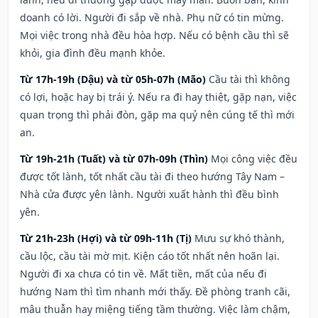
doanh có lời. Người đi sắp về nhà. Phụ nữ có tin mừng.
Mọi việc trong nhà đều hòa hợp. Nếu có bệnh cầu thì sẽ
khỏi, gia đình đều mạnh khỏe.
Từ 17h-19h (Dậu) và từ 05h-07h (Mão)
Cầu tài thì không
có lợi, hoặc hay bị trái ý. Nếu ra đi hay thiệt, gặp nạn, việc
quan trọng thì phải đòn, gặp ma quỷ nên cúng tế thì mới
an.
Từ 19h-21h (Tuất) và từ 07h-09h (Thìn)
Mọi công việc đều
được tốt lành, tốt nhất cầu tài đi theo hướng Tây Nam –
Nhà cửa được yên lành. Người xuất hành thì đều bình
yên.
Từ 21h-23h (Hợi) và từ 09h-11h (Tị)
Mưu sự khó thành,
cầu lộc, cầu tài mờ mịt. Kiện cáo tốt nhất nên hoãn lại.
Người đi xa chưa có tin về. Mất tiền, mất của nếu đi
hướng Nam thì tìm nhanh mới thấy. Đề phòng tranh cãi,
mâu thuẫn hay miệng tiếng tầm thường. Việc làm chậm,