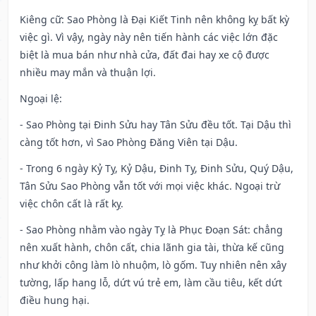
Kiêng cữ
: Sao Phòng là Đại Kiết Tinh nên không kỵ bất kỳ
việc gì. Vì vậy, ngày này nên tiến hành các việc lớn đặc
biệt là mua bán như nhà cửa, đất đai hay xe cộ được
nhiều may mắn và thuận lợi.
Ngoại lệ
:
- Sao Phòng tại Đinh Sửu hay Tân Sửu đều tốt. Tại Dậu thì
càng tốt hơn, vì Sao Phòng Đăng Viên tại Dậu.
- Trong 6 ngày Kỷ Tỵ, Kỷ Dậu, Đinh Tỵ, Đinh Sửu, Quý Dậu,
Tân Sửu Sao Phòng vẫn tốt với mọi việc khác. Ngoại trừ
việc chôn cất là rất kỵ.
- Sao Phòng nhằm vào ngày Tỵ là Phục Đoạn Sát: chẳng
nên xuất hành, chôn cất, chia lãnh gia tài, thừa kế cũng
như khởi công làm lò nhuộm, lò gốm. Tuy nhiên nên xây
tường, lấp hang lỗ, dứt vú trẻ em, làm cầu tiêu, kết dứt
điều hung hại.