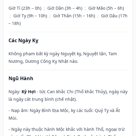
Giờ Tí (23h – 0h)
;
Giờ Dần (3h – 4h)
;
Giờ Mão (5h – 6h)
;
Giờ Tỵ (9h – 10h)
;
Giờ Thân (15h – 16h)
;
Giờ Dậu (17h
– 18h)
Các Ngày Kỵ
Không phạm bất kỳ ngày Nguyệt kỵ, Nguyệt tận, Tam
Nương, Dương Công Kỵ Nhật nào.
Ngũ Hành
Ngày:
Kỷ Hợi
- tức Can khắc Chi (Thổ khắc Thủy), ngày này
là ngày cát trung bình (chế nhật).
- Nạp âm: Ngày Bình Địa Mộc, kỵ các tuổi: Quý Tỵ và Ất
Mùi.
- Ngày này thuộc hành Mộc khắc với hành Thổ, ngoại trừ