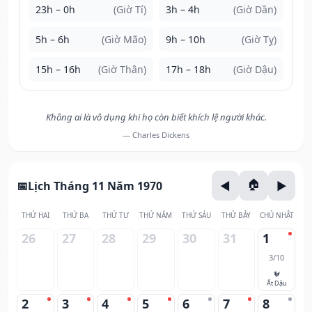
23h – 0h
(Giờ Tí)
3h – 4h
(Giờ Dần)
5h – 6h
(Giờ Mão)
9h – 10h
(Giờ Tỵ)
15h – 16h
(Giờ Thân)
17h – 18h
(Giờ Dậu)
Không ai là vô dụng khi họ còn biết khích lệ người khác.
— Charles Dickens
Lịch Tháng 11 Năm 1970
THỨ HAI
THỨ BA
THỨ TƯ
THỨ NĂM
THỨ SÁU
THỨ BẢY
CHỦ NHẬT
26
27
28
29
30
31
1
3/10
🐓
Ất Dậu
2
3
4
5
6
7
8