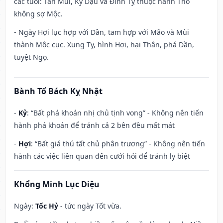
các tuổi: Tân Mùi, Kỷ Dậu và Đinh Tỵ thuộc hành Thổ
không sợ Mộc.
- Ngày Hợi lục hợp với Dần, tam hợp với Mão và Mùi
thành Mộc cục. Xung Tỵ, hình Hợi, hại Thân, phá Dần,
tuyệt Ngọ.
Bành Tổ Bách Kỵ Nhật
-
Kỷ
: “Bất phá khoán nhị chủ tịnh vong” - Không nên tiến
hành phá khoán để tránh cả 2 bên đều mất mát
-
Hợi
: “Bất giá thú tất chủ phân trương” - Không nên tiến
hành các việc liên quan đến cưới hỏi để tránh ly biệt
Khổng Minh Lục Diệu
Ngày:
Tốc Hỷ
- tức ngày Tốt vừa.