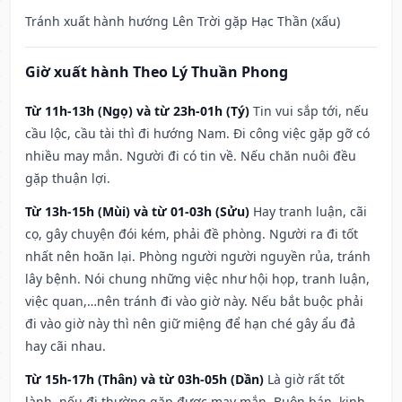
Tránh xuất hành hướng Lên Trời gặp Hạc Thần (xấu)
Giờ xuất hành Theo Lý Thuần Phong
Từ 11h-13h (Ngọ) và từ 23h-01h (Tý)
Tin vui sắp tới, nếu
cầu lộc, cầu tài thì đi hướng Nam. Đi công việc gặp gỡ có
nhiều may mắn. Người đi có tin về. Nếu chăn nuôi đều
gặp thuận lợi.
Từ 13h-15h (Mùi) và từ 01-03h (Sửu)
Hay tranh luận, cãi
cọ, gây chuyện đói kém, phải đề phòng. Người ra đi tốt
nhất nên hoãn lại. Phòng người người nguyền rủa, tránh
lây bệnh. Nói chung những việc như hội họp, tranh luận,
việc quan,…nên tránh đi vào giờ này. Nếu bắt buộc phải
đi vào giờ này thì nên giữ miệng để hạn ché gây ẩu đả
hay cãi nhau.
Từ 15h-17h (Thân) và từ 03h-05h (Dần)
Là giờ rất tốt
lành, nếu đi thường gặp được may mắn. Buôn bán, kinh