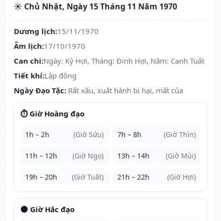
☀️ Chủ Nhật, Ngày 15 Tháng 11 Năm 1970
Dương lịch:
15/11/1970
Âm lịch:
17/10/1970
Can chi:
Ngày: Kỷ Hợi, Tháng: Đinh Hợi, Năm: Canh Tuất
Tiết khí:
Lập đông
Ngày Đạo Tặc:
Rất xấu, xuất hành bị hại, mất của
⏱️ Giờ Hoàng đạo
1h – 2h
(Giờ Sửu)
7h – 8h
(Giờ Thìn)
11h – 12h
(Giờ Ngọ)
13h – 14h
(Giờ Mùi)
19h – 20h
(Giờ Tuất)
21h – 22h
(Giờ Hợi)
🌑 Giờ Hắc đạo