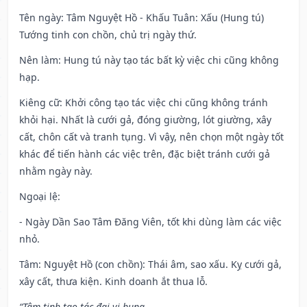
Tên ngày
: Tâm Nguyệt Hồ - Khấu Tuân: Xấu (Hung tú)
Tướng tinh con chồn, chủ trị ngày thứ.
Nên làm
: Hung tú này tạo tác bất kỳ việc chi cũng không
hạp.
Kiêng cữ
: Khởi công tạo tác việc chi cũng không tránh
khỏi hại. Nhất là cưới gả, đóng giường, lót giường, xây
cất, chôn cất và tranh tụng. Vì vậy, nên chọn một ngày tốt
khác để tiến hành các việc trên, đặc biệt tránh cưới gả
nhằm ngày này.
Ngoại lệ
:
- Ngày Dần Sao Tâm Đăng Viên, tốt khi dùng làm các việc
nhỏ.
Tâm: Nguyệt Hồ (con chồn): Thái âm, sao xấu. Kỵ cưới gả,
xây cất, thưa kiện. Kinh doanh ắt thua lỗ.
“Tâm tinh tạo tác đại vi hung,