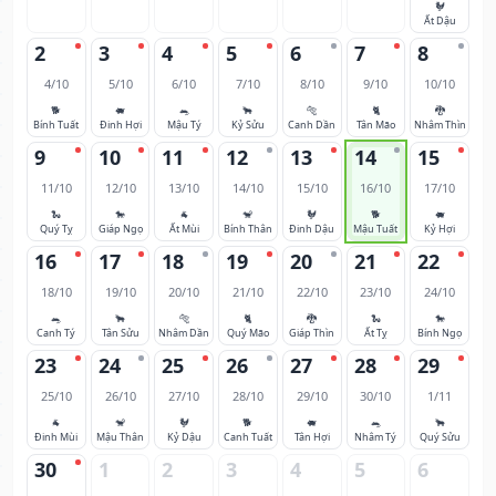
🐓
Ất Dậu
2
3
4
5
6
7
8
4/10
5/10
6/10
7/10
8/10
9/10
10/10
🐕
🐖
🐀
🐂
🐅
🐈
🐉
Bính Tuất
Đinh Hợi
Mậu Tý
Kỷ Sửu
Canh Dần
Tân Mão
Nhâm Thìn
9
10
11
12
13
14
15
11/10
12/10
13/10
14/10
15/10
16/10
17/10
🐍
🐎
🐐
🐒
🐓
🐕
🐖
Quý Tỵ
Giáp Ngọ
Ất Mùi
Bính Thân
Đinh Dậu
Mậu Tuất
Kỷ Hợi
16
17
18
19
20
21
22
18/10
19/10
20/10
21/10
22/10
23/10
24/10
🐀
🐂
🐅
🐈
🐉
🐍
🐎
Canh Tý
Tân Sửu
Nhâm Dần
Quý Mão
Giáp Thìn
Ất Tỵ
Bính Ngọ
23
24
25
26
27
28
29
25/10
26/10
27/10
28/10
29/10
30/10
1/11
🐐
🐒
🐓
🐕
🐖
🐀
🐂
Đinh Mùi
Mậu Thân
Kỷ Dậu
Canh Tuất
Tân Hợi
Nhâm Tý
Quý Sửu
30
1
2
3
4
5
6