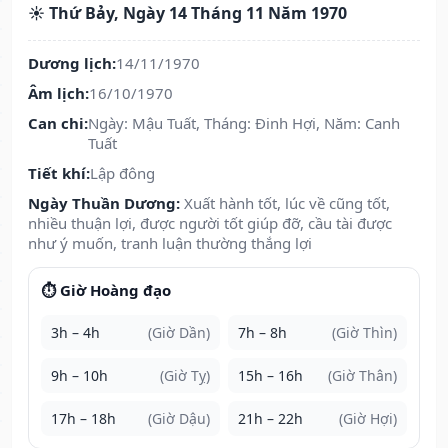
☀️ Thứ Bảy, Ngày 14 Tháng 11 Năm 1970
Dương lịch:
14/11/1970
Âm lịch:
16/10/1970
Can chi:
Ngày: Mậu Tuất, Tháng: Đinh Hợi, Năm: Canh
Tuất
Tiết khí:
Lập đông
Ngày Thuần Dương:
Xuất hành tốt, lúc về cũng tốt,
nhiều thuận lợi, được người tốt giúp đỡ, cầu tài được
như ý muốn, tranh luận thường thắng lợi
⏱️ Giờ Hoàng đạo
3h – 4h
(Giờ Dần)
7h – 8h
(Giờ Thìn)
9h – 10h
(Giờ Tỵ)
15h – 16h
(Giờ Thân)
17h – 18h
(Giờ Dậu)
21h – 22h
(Giờ Hợi)