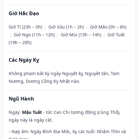
Giờ Hắc Đạo
Giờ Tí (23h – 0h)
;
Giờ Sửu (1h – 2h)
;
Giờ Mão (5h – 6h)
;
Giờ Ngọ (11h – 12h)
;
Giờ Mùi (13h – 14h)
;
Giờ Tuất
(19h – 20h)
Các Ngày Kỵ
Không phạm bất kỳ ngày Nguyệt kỵ, Nguyệt tận, Tam
Nương, Dương Công Kỵ Nhật nào.
Ngũ Hành
Ngày:
Mậu Tuất
- tức Can Chi tương đồng (cùng Thổ),
ngày này là ngày cát.
- Nạp âm: Ngày Bình Địa Mộc, kỵ các tuổi: Nhâm Thìn và