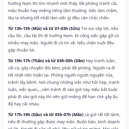
hướng Nam thì tìm nhanh mới thấy. Đề phòng tranh cãi,
mâu thuẫn hay miệng tiếng tầm thường. Việc làm chậm,
lâu la nhưng tốt nhất làm việc gì đều cần chắc chắn.
Từ 13h-15h (Mùi) và từ 01-03h (Sửu)
Tin vui sắp tới, nếu
cầu lộc, cầu tài thì đi hướng Nam. Đi công việc gặp gỡ có
nhiều may mắn. Người đi có tin về. Nếu chăn nuôi đều
gặp thuận lợi.
Từ 15h-17h (Thân) và từ 03h-05h (Dần)
Hay tranh luận,
cãi cọ, gây chuyện đói kém, phải đề phòng. Người ra đi
tốt nhất nên hoãn lại. Phòng người người nguyền rủa,
tránh lây bệnh. Nói chung những việc như hội họp, tranh
luận, việc quan,…nên tránh đi vào giờ này. Nếu bắt buộc
phải đi vào giờ này thì nên giữ miệng để hạn ché gây ẩu
đả hay cãi nhau.
Từ 17h-19h (Dậu) và từ 05h-07h (Mão)
Là giờ rất tốt lành,
nếu đi thường gặp được may mắn. Buôn bán, kinh doanh
có lời. Người đi sắp về nhà. Phụ nữ có tin mừng. Mọi việc