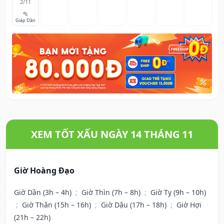
2/11
🐅
Giáp Dần
XEM TỐT XẤU NGÀY 14 THÁNG 11
Giờ Hoàng Đạo
Giờ Dần (3h – 4h)
;
Giờ Thìn (7h – 8h)
;
Giờ Tỵ (9h – 10h)
;
Giờ Thân (15h – 16h)
;
Giờ Dậu (17h – 18h)
;
Giờ Hợi
(21h – 22h)