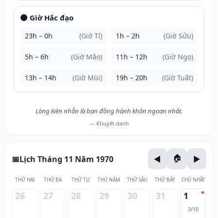
🌑 Giờ Hắc đạo
23h – 0h
(Giờ Tí)
1h – 2h
(Giờ Sửu)
5h – 6h
(Giờ Mão)
11h – 12h
(Giờ Ngọ)
13h – 14h
(Giờ Mùi)
19h – 20h
(Giờ Tuất)
Lòng kiên nhẫn là bạn đồng hành khôn ngoan nhất.
— Khuyết danh
Lịch Tháng 11 Năm 1970
THỨ HAI
THỨ BA
THỨ TƯ
THỨ NĂM
THỨ SÁU
THỨ BẢY
CHỦ NHẬT
26
27
28
29
30
31
1
3/10