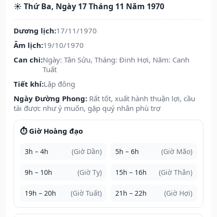
☀️ Thứ Ba, Ngày 17 Tháng 11 Năm 1970
Dương lịch:
17/11/1970
Âm lịch:
19/10/1970
Can chi:
Ngày: Tân Sửu, Tháng: Đinh Hợi, Năm: Canh
Tuất
Tiết khí:
Lập đông
Ngày Đường Phong:
Rất tốt, xuất hành thuận lợi, cầu
tài được như ý muốn, gặp quý nhân phù trợ
⏱️ Giờ Hoàng đạo
3h – 4h
(Giờ Dần)
5h – 6h
(Giờ Mão)
9h – 10h
(Giờ Tỵ)
15h – 16h
(Giờ Thân)
19h – 20h
(Giờ Tuất)
21h – 22h
(Giờ Hợi)