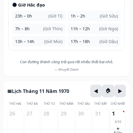
🌑 Giờ Hắc đạo
23h – 0h
(Giờ Tí)
1h – 2h
(Giờ Sửu)
7h – 8h
(Giờ Thìn)
11h – 12h
(Giờ Ngọ)
13h – 14h
(Giờ Mùi)
17h – 18h
(Giờ Dậu)
Con đường thành công trải qua rất nhiều thất bại nhỏ.
— Khuyết Danh
Lịch Tháng 11 Năm 1970
THỨ HAI
THỨ BA
THỨ TƯ
THỨ NĂM
THỨ SÁU
THỨ BẢY
CHỦ NHẬT
26
27
28
29
30
31
1
3/10
🐓
Ất Dậu