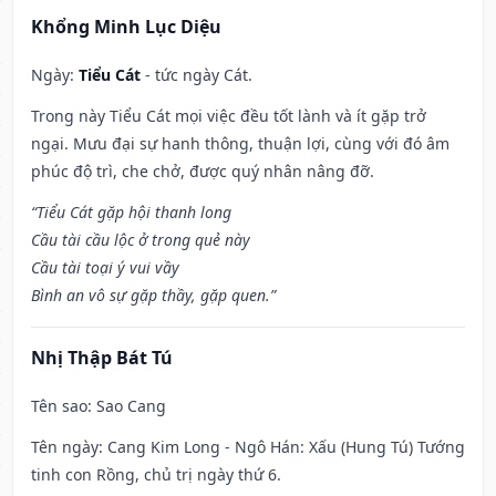
Khổng Minh Lục Diệu
Ngày:
Tiểu Cát
- tức ngày Cát.
Trong này Tiểu Cát mọi việc đều tốt lành và ít gặp trở
ngại. Mưu đại sự hanh thông, thuận lợi, cùng với đó âm
phúc độ trì, che chở, được quý nhân nâng đỡ.
“Tiểu Cát gặp hội thanh long
Cầu tài cầu lộc ở trong quẻ này
Cầu tài toại ý vui vầy
Bình an vô sự gặp thầy, gặp quen.”
Nhị Thập Bát Tú
Tên sao
: Sao Cang
Tên ngày
: Cang Kim Long - Ngô Hán: Xấu (Hung Tú) Tướng
tinh con Rồng, chủ trị ngày thứ 6.