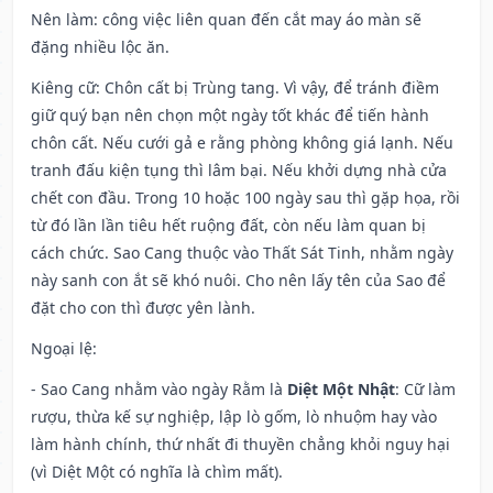
Nên làm
: công việc liên quan đến cắt may áo màn sẽ
đặng nhiều lộc ăn.
Kiêng cữ
: Chôn cất bị Trùng tang. Vì vậy, để tránh điềm
giữ quý bạn nên chọn một ngày tốt khác để tiến hành
chôn cất. Nếu cưới gả e rằng phòng không giá lạnh. Nếu
tranh đấu kiện tụng thì lâm bại. Nếu khởi dựng nhà cửa
chết con đầu. Trong 10 hoặc 100 ngày sau thì gặp họa, rồi
từ đó lần lần tiêu hết ruộng đất, còn nếu làm quan bị
cách chức. Sao Cang thuộc vào Thất Sát Tinh, nhằm ngày
này sanh con ắt sẽ khó nuôi. Cho nên lấy tên của Sao để
đặt cho con thì được yên lành.
Ngoại lệ
:
- Sao Cang nhằm vào ngày Rằm là
Diệt Một Nhật
: Cữ làm
rượu, thừa kế sự nghiệp, lập lò gốm, lò nhuộm hay vào
làm hành chính, thứ nhất đi thuyền chẳng khỏi nguy hại
(vì Diệt Một có nghĩa là chìm mất).