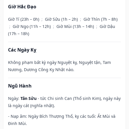
Giờ Hắc Đạo
Giờ Tí (23h – 0h)
;
Giờ Sửu (1h – 2h)
;
Giờ Thìn (7h – 8h)
;
Giờ Ngọ (11h – 12h)
;
Giờ Mùi (13h – 14h)
;
Giờ Dậu
(17h – 18h)
Các Ngày Kỵ
Không phạm bất kỳ ngày Nguyệt kỵ, Nguyệt tận, Tam
Nương, Dương Công Kỵ Nhật nào.
Ngũ Hành
Ngày:
Tân Sửu
- tức Chi sinh Can (Thổ sinh Kim), ngày này
là ngày cát (nghĩa nhật).
- Nạp âm: Ngày Bích Thượng Thổ, kỵ các tuổi: Ất Mùi và
Đinh Mùi.