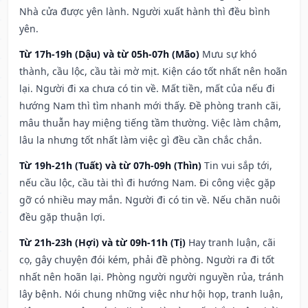
Nhà cửa được yên lành. Người xuất hành thì đều bình
yên.
Từ 17h-19h (Dậu) và từ 05h-07h (Mão)
Mưu sự khó
thành, cầu lộc, cầu tài mờ mịt. Kiện cáo tốt nhất nên hoãn
lại. Người đi xa chưa có tin về. Mất tiền, mất của nếu đi
hướng Nam thì tìm nhanh mới thấy. Đề phòng tranh cãi,
mâu thuẫn hay miệng tiếng tầm thường. Việc làm chậm,
lâu la nhưng tốt nhất làm việc gì đều cần chắc chắn.
Từ 19h-21h (Tuất) và từ 07h-09h (Thìn)
Tin vui sắp tới,
nếu cầu lộc, cầu tài thì đi hướng Nam. Đi công việc gặp
gỡ có nhiều may mắn. Người đi có tin về. Nếu chăn nuôi
đều gặp thuận lợi.
Từ 21h-23h (Hợi) và từ 09h-11h (Tị)
Hay tranh luận, cãi
cọ, gây chuyện đói kém, phải đề phòng. Người ra đi tốt
nhất nên hoãn lại. Phòng người người nguyền rủa, tránh
lây bệnh. Nói chung những việc như hội họp, tranh luận,