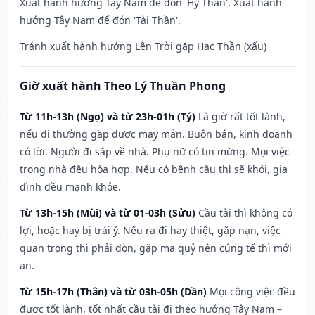
Xuất hành hướng Tây Nam để đón 'Hỷ Thần'. Xuất hành
hướng Tây Nam để đón 'Tài Thần'.
Tránh xuất hành hướng Lên Trời gặp Hạc Thần (xấu)
Giờ xuất hành Theo Lý Thuần Phong
Từ 11h-13h (Ngọ) và từ 23h-01h (Tý)
Là giờ rất tốt lành,
nếu đi thường gặp được may mắn. Buôn bán, kinh doanh
có lời. Người đi sắp về nhà. Phụ nữ có tin mừng. Mọi việc
trong nhà đều hòa hợp. Nếu có bệnh cầu thì sẽ khỏi, gia
đình đều mạnh khỏe.
Từ 13h-15h (Mùi) và từ 01-03h (Sửu)
Cầu tài thì không có
lợi, hoặc hay bị trái ý. Nếu ra đi hay thiệt, gặp nạn, việc
quan trọng thì phải đòn, gặp ma quỷ nên cúng tế thì mới
an.
Từ 15h-17h (Thân) và từ 03h-05h (Dần)
Mọi công việc đều
được tốt lành, tốt nhất cầu tài đi theo hướng Tây Nam –