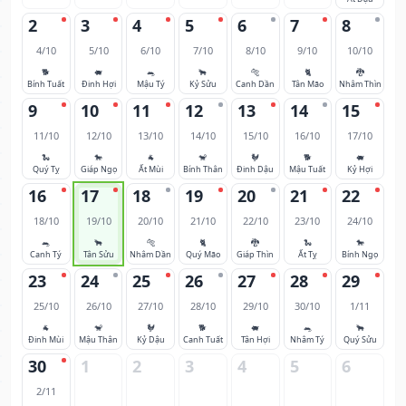
2
3
4
5
6
7
8
4/10
5/10
6/10
7/10
8/10
9/10
10/10
🐕
🐖
🐀
🐂
🐅
🐈
🐉
Bính Tuất
Đinh Hợi
Mậu Tý
Kỷ Sửu
Canh Dần
Tân Mão
Nhâm Thìn
9
10
11
12
13
14
15
11/10
12/10
13/10
14/10
15/10
16/10
17/10
🐍
🐎
🐐
🐒
🐓
🐕
🐖
Quý Tỵ
Giáp Ngọ
Ất Mùi
Bính Thân
Đinh Dậu
Mậu Tuất
Kỷ Hợi
16
17
18
19
20
21
22
18/10
19/10
20/10
21/10
22/10
23/10
24/10
🐀
🐂
🐅
🐈
🐉
🐍
🐎
Canh Tý
Tân Sửu
Nhâm Dần
Quý Mão
Giáp Thìn
Ất Tỵ
Bính Ngọ
23
24
25
26
27
28
29
25/10
26/10
27/10
28/10
29/10
30/10
1/11
🐐
🐒
🐓
🐕
🐖
🐀
🐂
Đinh Mùi
Mậu Thân
Kỷ Dậu
Canh Tuất
Tân Hợi
Nhâm Tý
Quý Sửu
30
1
2
3
4
5
6
2/11