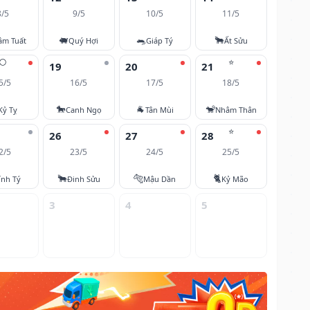
8/5
9/5
10/5
11/5
🐖
🐀
🐂
âm Tuất
Quý Hợi
Giáp Tý
Ất Sửu
🌕
⭐
19
20
21
5/5
16/5
17/5
18/5
🐎
🐐
🐒
Kỷ Tỵ
Canh Ngọ
Tân Mùi
Nhâm Thân
⭐
26
27
28
2/5
23/5
24/5
25/5
🐂
🐅
🐈
ính Tý
Đinh Sửu
Mậu Dần
Kỷ Mão
3
4
5