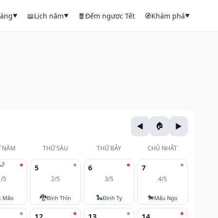
háng
📖
Lịch năm
🧧
Đếm ngược Tết
🧭
Khám phá
▼
▼
▼
 NĂM
THỨ SÁU
THỨ BẢY
CHỦ NHẬT
🌙
5
6
7
1/5
2/5
3/5
4/5
🐉
🐍
🐎
t Mão
Bính Thìn
Đinh Tỵ
Mậu Ngọ
12
13
14