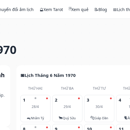
🃏
huyển đổi âm lịch
🔮
Xem Tarot
Xem quẻ
📝
Blog
📅
Lịch t
970
nh
Lịch Tháng 6 Năm 1970
THỨ HAI
THỨ BA
THỨ TƯ
THỨ
ắp.
⭐
1
2
3
4
28/4
29/4
30/4
🐀
🐂
🐅
🐈
Nhâm Tý
Quý Sửu
Giáp Dần
Ấ
⭐
8
9
10
11