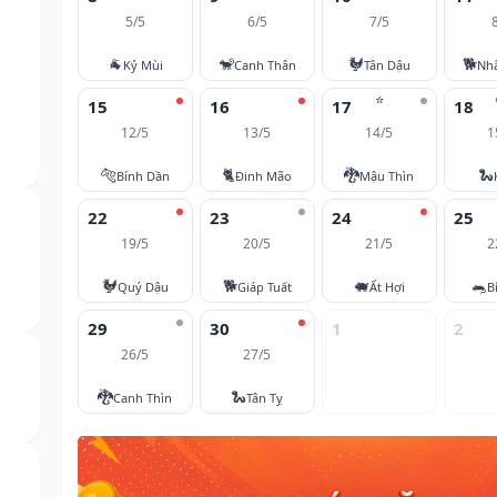
5/5
6/5
7/5
🐐
🐒
🐓
🐕
Kỷ Mùi
Canh Thân
Tân Dậu
Nh
⭐
15
16
17
18
12/5
13/5
14/5
1
🐅
🐈
🐉
🐍
Bính Dần
Đinh Mão
Mậu Thìn
22
23
24
25
19/5
20/5
21/5
2
🐓
🐕
🐖
🐀
Quý Dậu
Giáp Tuất
Ất Hợi
B
29
30
1
2
26/5
27/5
🐉
🐍
Canh Thìn
Tân Tỵ