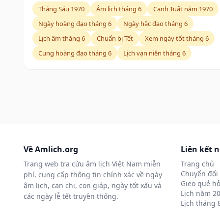
Tháng Sáu 1970
Âm lịch tháng 6
Canh Tuất năm 1970
Ngày hoàng đạo tháng 6
Ngày hắc đạo tháng 6
Lịch âm tháng 6
Chuẩn bị Tết
Xem ngày tốt tháng 6
Cung hoàng đạo tháng 6
Lịch vạn niên tháng 6
Về Amlich.org
Liên kết 
Trang web tra cứu âm lịch Việt Nam miễn
Trang chủ
Chuyển đổi 
phí, cung cấp thông tin chính xác về ngày
Gieo quẻ hỏ
âm lịch, can chi, con giáp, ngày tốt xấu và
Lịch năm 2
các ngày lễ tết truyền thống.
Lịch tháng 