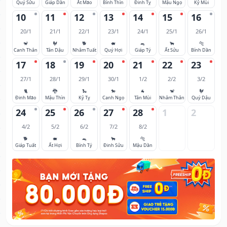
Quý Sửu
Giáp Dần
Ất Mão
Bính Thìn
Đinh Tỵ
Mậu Ngọ
Kỷ Mùi
10
11
12
13
14
15
16
20/1
21/1
22/1
23/1
24/1
25/1
26/1
🐒
🐓
🐕
🐖
🐀
🐂
🐅
Canh Thân
Tân Dậu
Nhâm Tuất
Quý Hợi
Giáp Tý
Ất Sửu
Bính Dần
17
18
19
20
21
22
23
27/1
28/1
29/1
30/1
1/2
2/2
3/2
🐈
🐉
🐍
🐎
🐐
🐒
🐓
Đinh Mão
Mậu Thìn
Kỷ Tỵ
Canh Ngọ
Tân Mùi
Nhâm Thân
Quý Dậu
24
25
26
27
28
1
2
4/2
5/2
6/2
7/2
8/2
🐕
🐖
🐀
🐂
🐅
Giáp Tuất
Ất Hợi
Bính Tý
Đinh Sửu
Mậu Dần