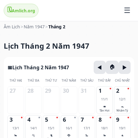
🗓️
Amlich.org
Âm Lịch
>
Năm 1947
>
Tháng 2
Lịch Tháng 2 Năm 1947
Lịch Tháng 2 Năm 1947
THỨ HAI
THỨ BA
THỨ TƯ
THỨ NĂM
THỨ SÁU
THỨ BẢY
CHỦ NHẬT
27
28
29
30
31
1
2
11/1
12/1
🐖
🐀
Tân Hợi
Nhâm Tý
3
4
5
6
7
8
9
13/1
14/1
15/1
16/1
17/1
18/1
19/1
🐂
🐅
🐈
🐉
🐍
🐎
🐐