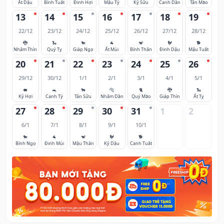
Ất Dậu
Bính Tuất
Đinh Hợi
Mậu Tý
Kỷ Sửu
Canh Dần
Tân Mão
13
14
15
16
17
18
19
22/12
23/12
24/12
25/12
26/12
27/12
28/12
🐉
🐍
🐎
🐐
🐒
🐓
🐕
Nhâm Thìn
Quý Tỵ
Giáp Ngọ
Ất Mùi
Bính Thân
Đinh Dậu
Mậu Tuất
20
21
22
23
24
25
26
29/12
30/12
1/1
2/1
3/1
4/1
5/1
🐖
🐀
🐂
🐅
🐈
🐉
🐍
Kỷ Hợi
Canh Tý
Tân Sửu
Nhâm Dần
Quý Mão
Giáp Thìn
Ất Tỵ
27
28
29
30
31
1
2
6/1
7/1
8/1
9/1
10/1
🐎
🐐
🐒
🐓
🐕
Bính Ngọ
Đinh Mùi
Mậu Thân
Kỷ Dậu
Canh Tuất