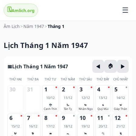
🗓️
Amlich.org
Âm Lịch
>
Năm 1947
>
Tháng 1
Lịch Tháng 1 Năm 1947
Lịch Tháng 1 Năm 1947
THỨ HAI
THỨ BA
THỨ TƯ
THỨ NĂM
THỨ SÁU
THỨ BẢY
CHỦ NHẬT
30
31
1
2
3
4
5
10/12
11/12
12/12
13/12
14/12
🐉
🐍
🐎
🐐
🐒
Canh Thìn
Tân Tỵ
Nhâm Ngọ
Quý Mùi
Giáp Thân
6
7
8
9
10
11
12
15/12
16/12
17/12
18/12
19/12
20/12
21/12
🐓
🐕
🐖
🐀
🐂
🐅
🐈