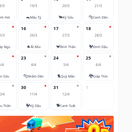
8/3
19/3
20/3
21/3
🐀
🐂
🐅
nh Hợi
Mậu Tý
Kỷ Sửu
Canh Dần
16
17
18
5/3
26/3
27/3
28/3
🐐
🐒
🐓
áp Ngọ
Ất Mùi
Bính Thân
Đinh Dậu
23
24
25
3/4
4/4
5/4
6/4
🐅
🐈
🐉
ân Sửu
Nhâm Dần
Quý Mão
Giáp Thìn
30
31
1
0/4
11/4
12/4
🐓
🐕
u Thân
Kỷ Dậu
Canh Tuất