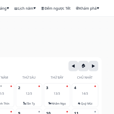
háng
📖
Lịch năm
🧧
Đếm ngược Tết
🧭
Khám phá
▼
▼
▼
 NĂM
THỨ SÁU
THỨ BẢY
CHỦ NHẬT
⭐
2
3
4
1/3
12/3
13/3
14/3
🐍
🐎
🐐
nh Thìn
Tân Tỵ
Nhâm Ngọ
Quý Mùi
9
10
11