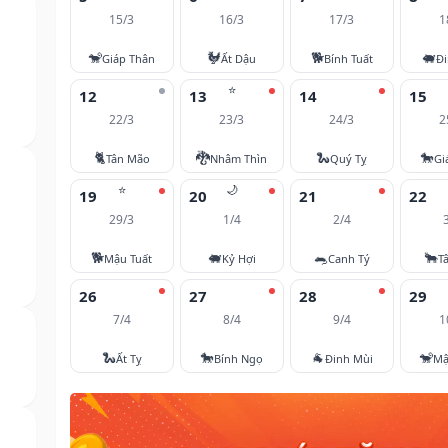
15/3
16/3
17/3
1
🐒
🐓
🐕
🐖
Giáp Thân
Ất Dậu
Bính Tuất
Đi
⭐
12
13
14
15
22/3
23/3
24/3
2
🐈
🐉
🐍
🐎
Tân Mão
Nhâm Thìn
Quý Tỵ
Gi
⭐
🌙
19
20
21
22
29/3
1/4
2/4
🐕
🐖
🐀
🐂
Mậu Tuất
Kỷ Hợi
Canh Tý
T
26
27
28
29
7/4
8/4
9/4
1
🐍
🐎
🐐
🐒
Ất Tỵ
Bính Ngọ
Đinh Mùi
Mậ