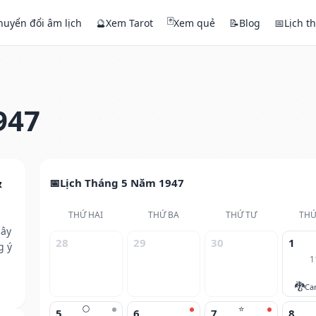
🃏
huyển đổi âm lịch
🔮
Xem Tarot
Xem quẻ
📝
Blog
📅
Lịch t
947
&
Lịch Tháng 5 Năm 1947
THỨ HAI
THỨ BA
THỨ TƯ
THỨ
cây
28
29
30
1
g ý
1
🐉
Ca
🌕
⭐
5
6
7
8