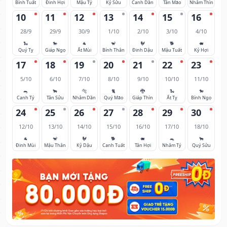
Bính Tuất
Đinh Hợi
Mậu Tý
Kỷ Sửu
Canh Dần
Tân Mão
Nhâm Thìn
10
11
12
13
14
15
16
28/9
29/9
30/9
1/10
2/10
3/10
4/10
🐍
🐎
🐐
🐒
🐓
🐕
🐖
Quý Tỵ
Giáp Ngọ
Ất Mùi
Bính Thân
Đinh Dậu
Mậu Tuất
Kỷ Hợi
17
18
19
20
21
22
23
5/10
6/10
7/10
8/10
9/10
10/10
11/10
🐀
🐂
🐅
🐈
🐉
🐍
🐎
Canh Tý
Tân Sửu
Nhâm Dần
Quý Mão
Giáp Thìn
Ất Tỵ
Bính Ngọ
24
25
26
27
28
29
30
12/10
13/10
14/10
15/10
16/10
17/10
18/10
🐐
🐒
🐓
🐕
🐖
🐀
🐂
Đinh Mùi
Mậu Thân
Kỷ Dậu
Canh Tuất
Tân Hợi
Nhâm Tý
Quý Sửu