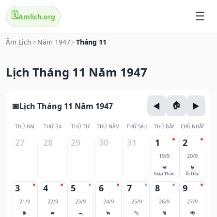
🗓️
Amlich.org
Âm Lịch
>
Năm 1947
>
Tháng 11
Lịch Tháng 11 Năm 1947
Lịch Tháng 11 Năm 1947
THỨ HAI
THỨ BA
THỨ TƯ
THỨ NĂM
THỨ SÁU
THỨ BẢY
CHỦ NHẬT
27
28
29
30
31
1
2
19/9
20/9
🐒
🐓
Giáp Thân
Ất Dậu
3
4
5
6
7
8
9
21/9
22/9
23/9
24/9
25/9
26/9
27/9
🐕
🐖
🐀
🐂
🐅
🐈
🐉