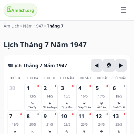
🗓️
Amlich.org
Âm Lịch
>
Năm 1947
>
Tháng 7
Lịch Tháng 7 Năm 1947
Lịch Tháng 7 Năm 1947
THỨ HAI
THỨ BA
THỨ TƯ
THỨ NĂM
THỨ SÁU
THỨ BẢY
CHỦ NHẬT
30
1
2
3
4
5
6
13/5
14/5
15/5
16/5
17/5
18/5
🐍
🐎
🐐
🐒
🐓
🐕
Tân Tỵ
Nhâm Ngọ
Quý Mùi
Giáp Thân
Ất Dậu
Bính Tuất
7
8
9
10
11
12
13
19/5
20/5
21/5
22/5
23/5
24/5
25/5
🐖
🐀
🐂
🐅
🐈
🐉
🐍