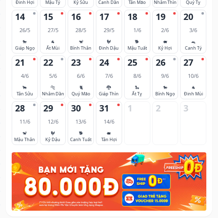
Đinh Hợi
Mậu Tý
Kỷ Sửu
Canh Dần
Tân Mão
Nhâm Thìn
Quý Tỵ
14
15
16
17
18
19
20
26/5
27/5
28/5
29/5
1/6
2/6
3/6
🐎
🐐
🐒
🐓
🐕
🐖
🐀
Giáp Ngọ
Ất Mùi
Bính Thân
Đinh Dậu
Mậu Tuất
Kỷ Hợi
Canh Tý
21
22
23
24
25
26
27
4/6
5/6
6/6
7/6
8/6
9/6
10/6
🐂
🐅
🐈
🐉
🐍
🐎
🐐
Tân Sửu
Nhâm Dần
Quý Mão
Giáp Thìn
Ất Tỵ
Bính Ngọ
Đinh Mùi
28
29
30
31
1
2
3
11/6
12/6
13/6
14/6
🐒
🐓
🐕
🐖
Mậu Thân
Kỷ Dậu
Canh Tuất
Tân Hợi