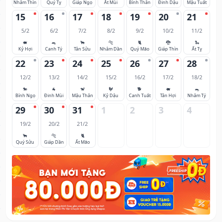
Nhâm Thìn
Quý Tỵ
Giáp Ngọ
Ất Mùi
Bính Thân
Đinh Dậu
Mậu Tuất
15
16
17
18
19
20
21
5/2
6/2
7/2
8/2
9/2
10/2
11/2
🐖
🐀
🐂
🐅
🐈
🐉
🐍
Kỷ Hợi
Canh Tý
Tân Sửu
Nhâm Dần
Quý Mão
Giáp Thìn
Ất Tỵ
22
23
24
25
26
27
28
12/2
13/2
14/2
15/2
16/2
17/2
18/2
🐎
🐐
🐒
🐓
🐕
🐖
🐀
Bính Ngọ
Đinh Mùi
Mậu Thân
Kỷ Dậu
Canh Tuất
Tân Hợi
Nhâm Tý
29
30
31
1
2
3
4
19/2
20/2
21/2
🐂
🐅
🐈
Quý Sửu
Giáp Dần
Ất Mão