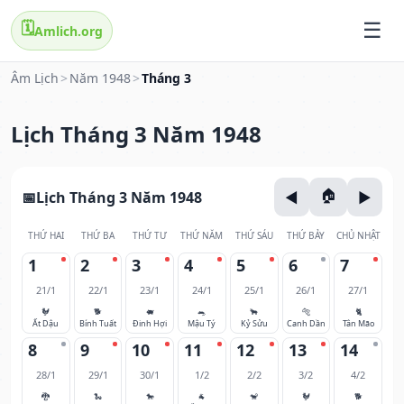
🗓️
Amlich.org
Âm Lịch
>
Năm 1948
>
Tháng 3
Lịch Tháng 3 Năm 1948
Lịch Tháng 3 Năm 1948
THỨ HAI
THỨ BA
THỨ TƯ
THỨ NĂM
THỨ SÁU
THỨ BẢY
CHỦ NHẬT
1
2
3
4
5
6
7
21/1
22/1
23/1
24/1
25/1
26/1
27/1
🐓
🐕
🐖
🐀
🐂
🐅
🐈
Ất Dậu
Bính Tuất
Đinh Hợi
Mậu Tý
Kỷ Sửu
Canh Dần
Tân Mão
8
9
10
11
12
13
14
28/1
29/1
30/1
1/2
2/2
3/2
4/2
🐉
🐍
🐎
🐐
🐒
🐓
🐕