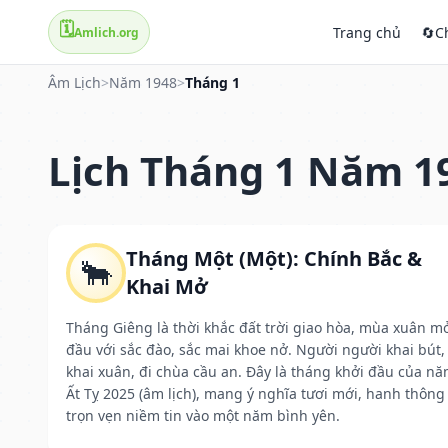
🗓️
Trang chủ
🔄
C
Amlich.org
Âm Lịch
>
Năm 1948
>
Tháng 1
Lịch Tháng 1 Năm 1
Tháng Một (Một): Chính Bắc &
🐂
Khai Mở
Tháng Giêng là thời khắc đất trời giao hòa, mùa xuân m
đầu với sắc đào, sắc mai khoe nở. Người người khai bút,
khai xuân, đi chùa cầu an. Đây là tháng khởi đầu của n
Ất Tỵ 2025 (âm lịch), mang ý nghĩa tươi mới, hanh thông
trọn vẹn niềm tin vào một năm bình yên.