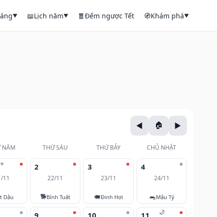
háng
📖
Lịch năm
🧧
Đếm ngược Tết
🧭
Khám phá
▼
▼
▼
 NĂM
THỨ SÁU
THỨ BẢY
CHỦ NHẬT
⭐
2
3
4
1/11
22/11
23/11
24/11
🐕
🐖
🐀
t Dậu
Bính Tuất
Đinh Hợi
Mậu Tý
🌙
9
10
11