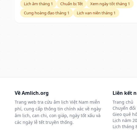
Lịch âm tháng 1
Chuẩn bị Tết
Xem ngày tốt tháng 1
Cung hoàng đạo tháng 1
Lịch vạn niên tháng 1
Về Amlich.org
Liên kết 
Trang web tra cứu âm lịch Việt Nam miễn
Trang chủ
Chuyển đổi 
phí, cung cấp thông tin chính xác về ngày
Gieo quẻ hỏ
âm lịch, can chi, con giáp, ngày tốt xấu và
Lịch năm 2
các ngày lễ tết truyền thống.
Lịch tháng 