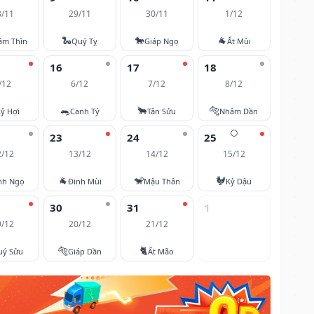
8/11
29/11
30/11
1/12
🐍
🐎
🐐
âm Thìn
Quý Tỵ
Giáp Ngọ
Ất Mùi
16
17
18
/12
6/12
7/12
8/12
🐀
🐂
🐅
ỷ Hợi
Canh Tý
Tân Sửu
Nhâm Dần
🌕
23
24
25
2/12
13/12
14/12
15/12
🐐
🐒
🐓
nh Ngọ
Đinh Mùi
Mậu Thân
Kỷ Dậu
30
31
1
9/12
20/12
21/12
🐅
🐈
uý Sửu
Giáp Dần
Ất Mão