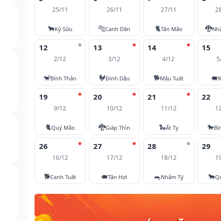
25/11
26/11
27/11
2
🐂
🐅
🐈
🐉
Kỷ Sửu
Canh Dần
Tân Mão
Nh
12
13
14
15
2/12
3/12
4/12
5
🐒
🐓
🐕
🐖
Bính Thân
Đinh Dậu
Mậu Tuất
K
19
20
21
22
9/12
10/12
11/12
1
🐈
🐉
🐍
🐎
Quý Mão
Giáp Thìn
Ất Tỵ
Bí
26
27
28
29
16/12
17/12
18/12
1
🐕
🐖
🐀
🐂
Canh Tuất
Tân Hợi
Nhâm Tý
Q