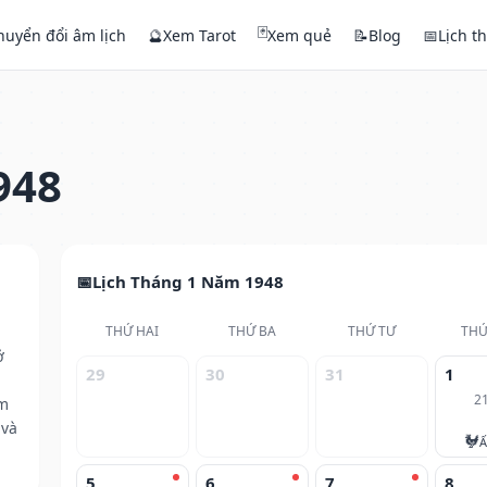
🃏
huyển đổi âm lịch
🔮
Xem Tarot
Xem quẻ
📝
Blog
📅
Lịch t
948
Lịch Tháng 1 Năm 1948
THỨ HAI
THỨ BA
THỨ TƯ
THỨ
ở
29
30
31
1
2
ăm
 và
🐓
Ấ
5
6
7
8