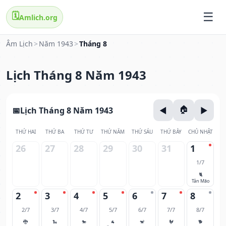
🗓️
Amlich.org
Âm Lịch
>
Năm 1943
>
Tháng 8
Lịch Tháng 8 Năm 1943
Lịch Tháng 8 Năm 1943
THỨ HAI
THỨ BA
THỨ TƯ
THỨ NĂM
THỨ SÁU
THỨ BẢY
CHỦ NHẬT
26
27
28
29
30
31
1
1/7
🐈
Tân Mão
2
3
4
5
6
7
8
2/7
3/7
4/7
5/7
6/7
7/7
8/7
🐉
🐍
🐎
🐐
🐒
🐓
🐕