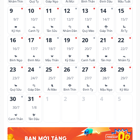
Nhâm Thìn
Quý Tỵ
Giáp Ngọ
Ất Mùi
Bính Thân
Đinh Dậu
Mậu Tuất
9
10
11
12
13
14
15
9/7
10/7
11/7
12/7
13/7
14/7
15/7
🐖
🐀
🐂
🐅
🐈
🐉
🐍
Kỷ Hợi
Canh Tý
Tân Sửu
Nhâm Dần
Quý Mão
Giáp Thìn
Ất Tỵ
16
17
18
19
20
21
22
16/7
17/7
18/7
19/7
20/7
21/7
22/7
🐎
🐐
🐒
🐓
🐕
🐖
🐀
Bính Ngọ
Đinh Mùi
Mậu Thân
Kỷ Dậu
Canh Tuất
Tân Hợi
Nhâm Tý
23
24
25
26
27
28
29
23/7
24/7
25/7
26/7
27/7
28/7
29/7
🐂
🐅
🐈
🐉
🐍
🐎
🐐
Quý Sửu
Giáp Dần
Ất Mão
Bính Thìn
Đinh Tỵ
Mậu Ngọ
Kỷ Mùi
30
31
1
2
3
4
5
30/7
1/8
🐒
🐓
Canh Thân
Tân Dậu