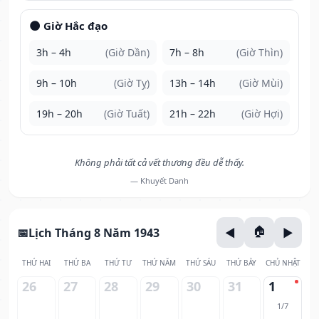
🌑 Giờ Hắc đạo
3h – 4h
(Giờ Dần)
7h – 8h
(Giờ Thìn)
9h – 10h
(Giờ Tỵ)
13h – 14h
(Giờ Mùi)
19h – 20h
(Giờ Tuất)
21h – 22h
(Giờ Hợi)
Không phải tất cả vết thương đều dễ thấy.
— Khuyết Danh
Lịch Tháng 8 Năm 1943
THỨ HAI
THỨ BA
THỨ TƯ
THỨ NĂM
THỨ SÁU
THỨ BẢY
CHỦ NHẬT
26
27
28
29
30
31
1
1/7