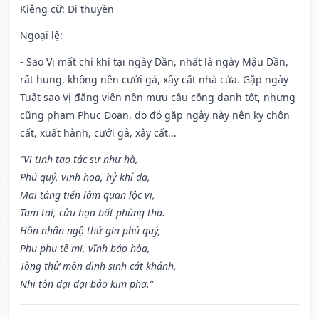
Kiêng cữ
: Đi thuyền
Ngoại lệ
:
- Sao Vị mất chí khí tại ngày Dần, nhất là ngày Mậu Dần,
rất hung, không nên cưới gả, xây cất nhà cửa. Gặp ngày
Tuất sao Vị đăng viên nên mưu cầu công danh tốt, nhưng
cũng phạm Phục Đoạn, do đó gặp ngày này nên kỵ chôn
cất, xuất hành, cưới gả, xây cất...
“Vị tinh tạo tác sự như hà,
Phú quý, vinh hoa, hỷ khí đa,
Mai táng tiến lâm quan lộc vị,
Tam tai, cửu họa bất phùng tha.
Hôn nhân ngộ thử gia phú quý,
Phu phụ tề mi, vĩnh bảo hòa,
Tòng thử môn đình sinh cát khánh,
Nhi tôn đại đại bảo kim pha.”